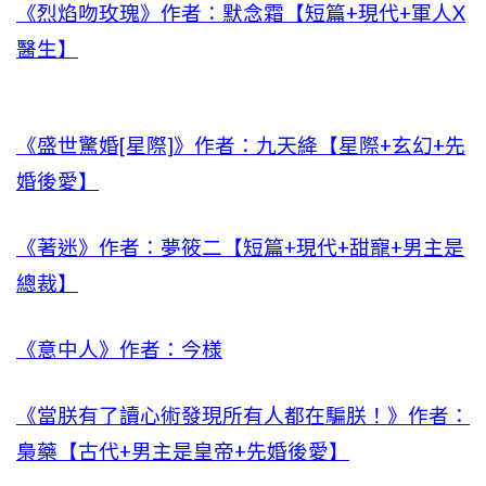
《烈焰吻玫瑰》作者：默念霜【短篇+現代+軍人X
醫生】
《盛世驚婚[星際]》作者：九天絳【星際+玄幻+先
婚後愛】
《著迷》作者：夢筱二【短篇+現代+甜寵+男主是
總裁】
《意中人》作者：今様
《當朕有了讀心術發現所有人都在騙朕！》作者：
梟藥【古代+男主是皇帝+先婚後愛】