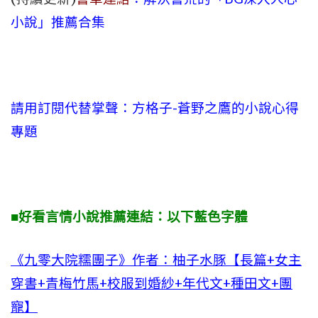
小說」推薦合集
請用訂閱代替掌聲
：方格子-蒼野之鷹的小說心得
專題
■好看言情小說推薦連結：以下藍色字體
《九零大院糯團子》作者：柚子水豚【長篇+女主
穿書+青梅竹馬+校服到婚紗+年代文+種田文+團
寵】