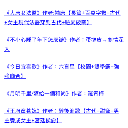
《大唐女法醫》作者:袖唐【長篇+百萬字數+古代
+女主現代法醫穿到古代+驗屍破案】
《不小心睡了年下怎麽辦》作者：蛋撻皮→劇情深
入
《今日宜喜歡》作者：六盲星【校園+雙學霸+強
強聯合】
《月明千里/嫁給一個和尚》作者：羅青梅
《王府童養媳》作者：醉後漁歌【古代+甜寵+男
主養成女主+宮廷侯爵】