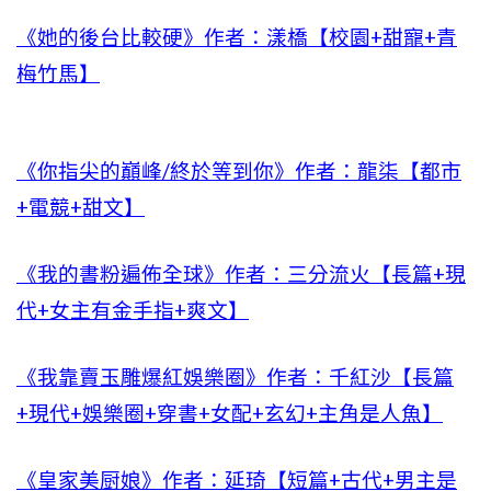
《她的後台比較硬》作者：漾橋【校園+甜寵+青
梅竹馬】
《你指尖的巔峰/終於等到你》作者：龍柒【都市
+電競+甜文】
《我的書粉遍佈全球》作者：三分流火【長篇+現
代+女主有金手指+爽文】
《我靠賣玉雕爆紅娛樂圈》作者：千紅沙【長篇
+現代+娛樂圈+穿書+女配+玄幻+主角是人魚】
《皇家美厨娘》作者：延琦【短篇+古代+男主是