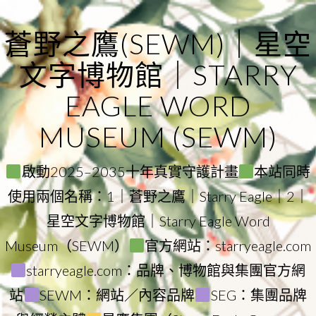
Skip
to
蒼野之鷹(SEWM)｜星空
content
文字博物館｜STARRY
EAGLE WORD
MUSEUM (SEWM)
啟動2025–2035十年真實守護計畫
本站同時
使用兩個名稱：1｜蒼野之鷹｜Starry Eagle｜2｜
星空文字博物館｜Starry Eagle Word
Museum（SEWM）
官方網站：starryeagle.com
starryeagle.com：品牌、博物館與集團官方網
站
SEWM：網站／內容品牌
SEG：集團品牌