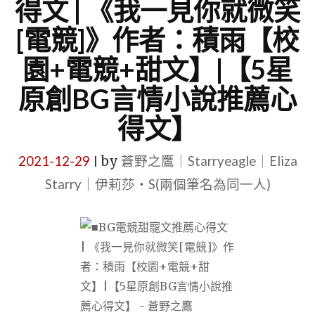
得文 | 《我一見你就微笑
[電競]》作者：積雨【校
園+電競+甜文】|【5星
原創BG言情小說推薦心
得文】
2021-12-29
by
蒼野之鷹｜Starryeagle｜Eliza
|
Starry｜伊莉莎・S(兩個筆名為同一人)