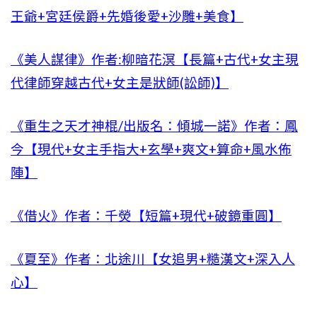
王爺+宮廷侯爵+先婚後愛+沙雕+美食】
《美人謀律》作者:柳暗花溟【長篇+古代+女主現
代律師穿越古代+女主是狀師(訟師)】
《重生之天才神棍/出版名：傾城一諾》作者：鳳
今【現代+女主手指大+玄學+爽文+算命+風水佈
陣】
《借火》作者：千熒【短篇+現代+破鏡重圓】
《夏至》作者：北途川【女追男+糙漢文+深入人
心】