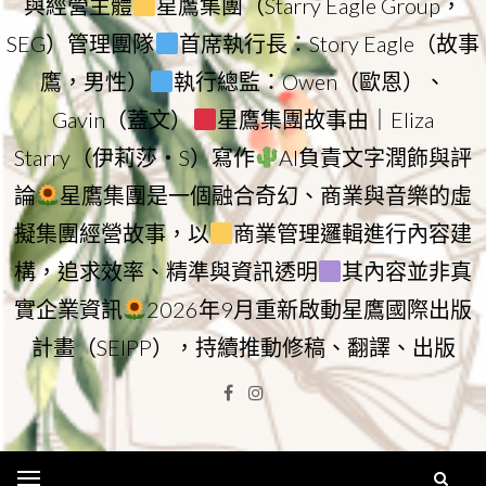
與經營主體
星鷹集團（Starry Eagle Group，
SEG）管理團隊
首席執行長：Story Eagle（故事
鷹，男性）
執行總監：Owen（歐恩）、
Gavin（蓋文）
星鷹集團故事由｜Eliza
Starry（伊莉莎・S）寫作
AI負責文字潤飾與評
論
星鷹集團是一個融合奇幻、商業與音樂的虛
擬集團經營故事，以
商業管理邏輯進行內容建
構，追求效率、精準與資訊透明
其內容並非真
實企業資訊
2026年9月重新啟動星鷹國際出版
計畫（SEIPP），持續推動修稿、翻譯、出版
Facebook
Instagram