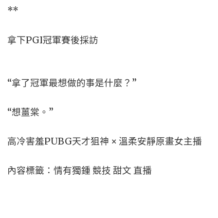
**
拿下PGI冠軍賽後採訪
“拿了冠軍最想做的事是什麼？”
“想薑棠。”
高冷害羞PUBG天才狙神 × 溫柔安靜原畫女主播
內容標籤：情有獨鍾 競技 甜文 直播