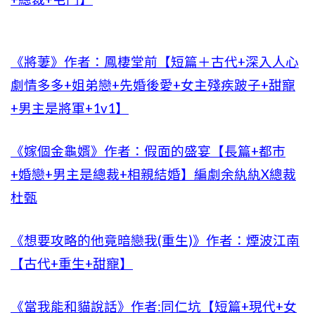
《將萋》作者：鳳棲堂前【短篇＋古代+深入人心
劇情多多+姐弟戀+先婚後愛+女主殘疾跛子+甜寵
+男主是將軍+1v1】
《嫁個金龜婿》作者：假面的盛宴【長篇+都市
+婚戀+男主是總裁+相親結婚】編劇余紈紈X總裁
杜甄
《想要攻略的他竟暗戀我(重生)》作者：煙波江南
【古代+重生+甜寵】
《當我能和貓說話》作者:同仁坑【短篇+現代+女