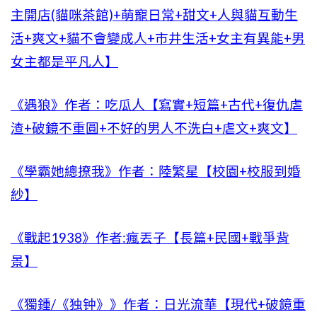
主開店(貓咪茶館)+萌寵日常+甜文+人與貓互動生
活+爽文+貓不會變成人+市井生活+女主有異能+男
女主都是平凡人】
《遇狼》作者：吃瓜人【寫實+短篇+古代+復仇虐
渣+破鏡不重圓+不好的男人不洗白+虐文+爽文】
《學霸她總撩我》作者：陸繁星【校園+校服到婚
紗】
《戰起1938》作者:瘋丟子【長篇+民國+戰爭背
景】
《獨鍾/《独钟》》作者：日光流華【現代+破鏡重