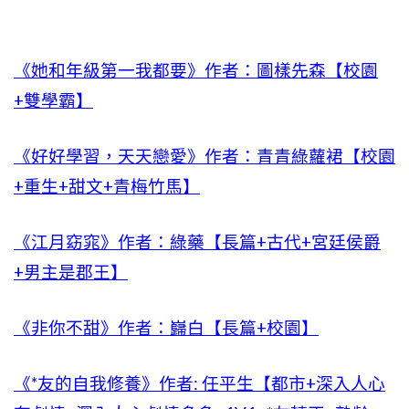
《她和年級第一我都要》作者：圖樣先森【校園
+雙學霸】
《好好學習，天天戀愛》作者：青青綠蘿裙【校園
+重生+甜文+青梅竹馬】
《江月窈窕》作者：綠藥【長篇+古代+宮廷侯爵
+男主是郡王】
《非你不甜》作者：巋白【長篇+校園】
《*友的自我修養》作者: 任平生【都市+深入人心