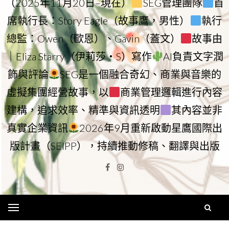
（2025年11月20日–現在）
SEG管理團隊
首
席執行長：Story Eagle（故事鷹，男性）
執行
總監：Owen（歐恩）、Gavin（蓋文）
故事由
｜Eliza Starry（伊莉莎・S）寫作
AI負責文字潤
飾與評論
SEG是一個融合奇幻、商業與音樂的
虛擬集團經營故事，以
商業管理邏輯進行內容
建構，追求效率、精準與資訊透明
其內容並非
真實企業資訊
2026年9月重新啟動星鷹國際出
版計畫（SEIPP），持續推動修稿、翻譯與出版
Facebook
Instagram
Menu