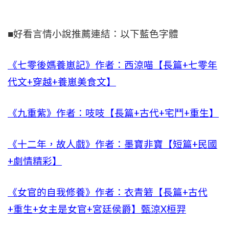
■好看言情小說推薦連結：以下藍色字體
《七零後媽養崽記》作者：西涼喵【長篇+七零年
代文+穿越+養崽美食文】
《九重紫》作者：吱吱【長篇+古代+宅鬥+重生】
《十二年，故人戲》作者：墨寶非寶【短篇+民國
+劇情精彩】
《女官的自我修養》作者：衣青箬【長篇+古代
+重生+女主是女官+宮廷侯爵】甄涼X桓羿