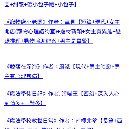
圓+甜寵+帶小包子跑+小包子】
《寵物店小老闆》作者：聿見【短篇+現代+女主
開店(寵物心理諮詢室)+題材新穎+女主有異能+懸
疑推理+動物協助辦案+男主是員警】
《鯨落在深海》作者：風淺【現代+男主暗戀+男
主有心理疾病】
《魔法學徒日記》作者: 污喵王【西幻+深入人心
劇情多+一對多】
《魔法學校救世日常》作者：南樓北望【長篇+西