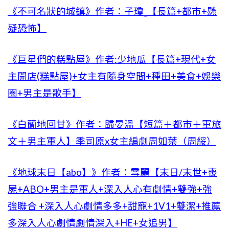
《不可名狀的城鎮》作者：子瓊_【長篇+都市+懸
疑恐怖】
《巨星們的糕點屋》作者:少地瓜【長篇+現代+女
主開店(糕點屋)+女主有隨身空間+種田+美食+娛樂
圈+男主是歌手】
《白蘭地回甘》作者：歸晏溫【短篇＋都市＋軍旅
文＋男主軍人】季司原x女主編劇周如葉（周綏）
《地球末日【abo】》作者：雪麗【末日/末世+喪
屍+ABO+男主是軍人+深入人心有劇情+雙強+強
強聯合 +深入人心劇情多多+甜寵+1V1+雙潔+推薦
多深入人心劇情劇情深入+HE+女追男】