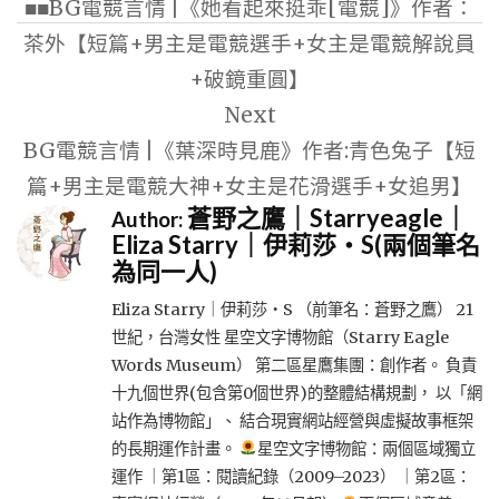
■■BG電競言情 |《她看起來挺乖[電競]》作者：
導
茶外【短篇+男主是電競選手+女主是電競解說員
覽
+破鏡重圓】
Next
BG電競言情 |《葉深時見鹿》作者:青色兔子【短
篇+男主是電競大神+女主是花滑選手+女追男】
蒼野之鷹｜Starryeagle｜
Author:
Eliza Starry｜伊莉莎・S(兩個筆名
為同一人)
Eliza Starry｜伊莉莎・S （前筆名：蒼野之鷹） 21
世紀，台灣女性 星空文字博物館（Starry Eagle
Words Museum） 第二區星鷹集團：創作者。 負責
十九個世界(包含第0個世界)的整體結構規劃， 以「網
站作為博物館」、 結合現實網站經營與虛擬故事框架
的長期運作計畫。
星空文字博物館：兩個區域獨立
運作 ｜第1區：閱讀紀錄（2009–2023） ｜第2區：