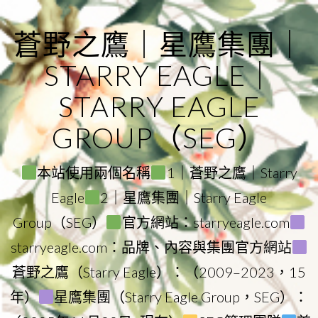
Skip
to
蒼野之鷹｜星鷹集團｜
content
STARRY EAGLE｜
STARRY EAGLE
GROUP（SEG）
本站使用兩個名稱
1｜蒼野之鷹｜Starry
Eagle
2｜星鷹集團｜Starry Eagle
Group（SEG）
官方網站：starryeagle.com
starryeagle.com：品牌、內容與集團官方網站
蒼野之鷹（Starry Eagle）：（2009–2023，15
年）
星鷹集團（Starry Eagle Group，SEG）：