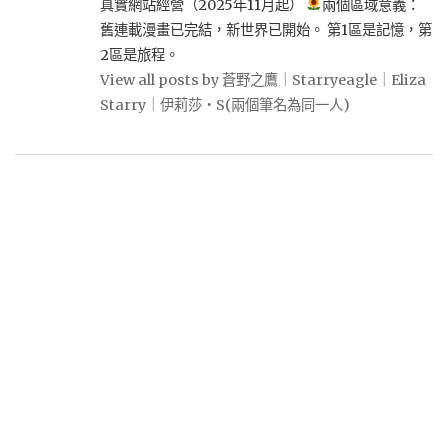
真實網站經營（2025年11月起）
兩個區域意義：
舊連載漫畫已完結，新世界已開始。 第1區是記憶，第
2區是旅程。
View all posts by 蒼野之鷹｜Starryeagle｜Eliza
Starry｜伊莉莎・S(兩個筆名為同一人)