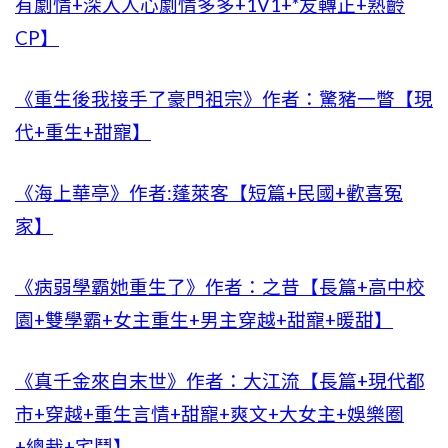
有劇情+深入人心劇情多多+1V1+*友轉正+熟齡
CP】
《重生後我接手了豪門祖宗》作者：驚豬一瞥【現
代+重生+甜寵】
《海上華亭》作者:蓬萊客【短篇+民國+歡喜冤
家】
《病弱學霸她重生了》作者：之昔【長篇+高中校
園+雙學霸+女主重生+男主穿越+甜寵+暖甜】
《真千金來自末世》作者：大江流【長篇+現代都
市+穿越+重生言情+甜寵+爽文+大女主+娛樂圈
+總裁+宅鬥】