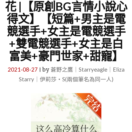
花 |【原創BG言情小說心
得文】【短篇+男主是電
競選手+女主是電競選手
+雙電競選手+女主是白
富美+豪門世家+甜寵】
2021-08-27
by
蒼野之鷹｜Starryeagle｜Eliza
|
Starry｜伊莉莎・S(兩個筆名為同一人)