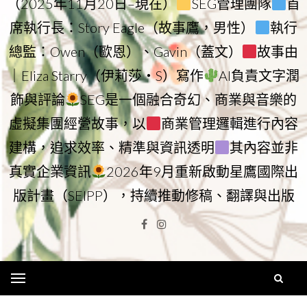
（2025年11月20日–現在）
SEG管理團隊
首
席執行長：Story Eagle（故事鷹，男性）
執行
總監：Owen（歐恩）、Gavin（蓋文）
故事由
｜Eliza Starry（伊莉莎・S）寫作
AI負責文字潤
飾與評論
SEG是一個融合奇幻、商業與音樂的
虛擬集團經營故事，以
商業管理邏輯進行內容
建構，追求效率、精準與資訊透明
其內容並非
真實企業資訊
2026年9月重新啟動星鷹國際出
版計畫（SEIPP），持續推動修稿、翻譯與出版
Facebook
Instagram
Menu