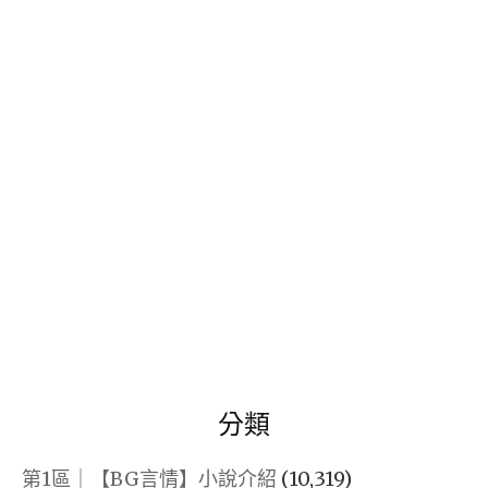
關
鍵
字:
分類
第1區｜【BG言情】小說介紹
(10,319)