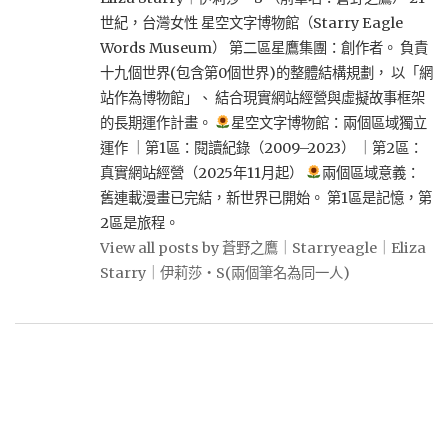
世紀，台灣女性 星空文字博物館（Starry Eagle
Words Museum） 第二區星鷹集團：創作者。 負責
十九個世界(包含第0個世界)的整體結構規劃， 以「網
站作為博物館」、 結合現實網站經營與虛擬故事框架
的長期運作計畫。
星空文字博物館：兩個區域獨立
運作 ｜第1區：閱讀紀錄（2009–2023） ｜第2區：
真實網站經營（2025年11月起）
兩個區域意義：
舊連載漫畫已完結，新世界已開始。 第1區是記憶，第
2區是旅程。
View all posts by 蒼野之鷹｜Starryeagle｜Eliza
Starry｜伊莉莎・S(兩個筆名為同一人)