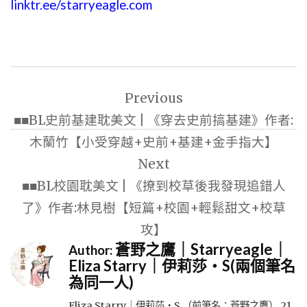
linktr.ee/starryeagle.com
文
Previous
章
■■BL史前基建耽美文 | 《穿去史前搞基建》作者:
導
木蘭竹【小受穿越+史前+基建+金手指大】
覽
Next
■■BL校園耽美文 | 《撩到校草後我發現追錯人
了》作者:林見樹【短篇+校園+輕鬆甜文+校草
攻】
蒼野之鷹｜Starryeagle｜
Author:
Eliza Starry｜伊莉莎・S(兩個筆名
為同一人)
Eliza Starry｜伊莉莎・S （前筆名：蒼野之鷹） 21