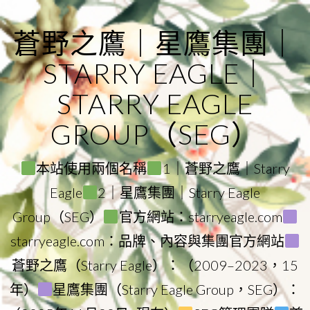
Skip
to
蒼野之鷹｜星鷹集團｜
content
STARRY EAGLE｜
STARRY EAGLE
GROUP（SEG）
本站使用兩個名稱
1｜蒼野之鷹｜Starry
Eagle
2｜星鷹集團｜Starry Eagle
Group（SEG）
官方網站：starryeagle.com
starryeagle.com：品牌、內容與集團官方網站
蒼野之鷹（Starry Eagle）：（2009–2023，15
年）
星鷹集團（Starry Eagle Group，SEG）：