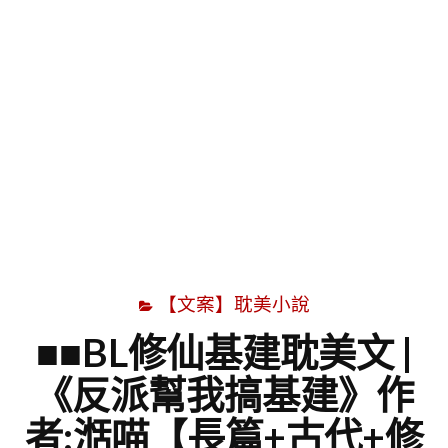
字
【文案】耽美小說
■■BL修仙基建耽美文 |
《反派幫我搞基建》作
者:湉喵【長篇+古代+修