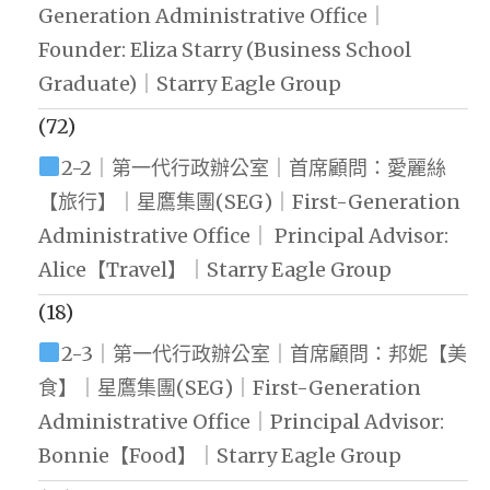
Generation Administrative Office｜
Founder: Eliza Starry (Business School
Graduate)｜Starry Eagle Group
(72)
2-2｜第一代行政辦公室｜首席顧問：愛麗絲
【旅行】｜星鷹集團(SEG)｜First-Generation
Administrative Office｜ Principal Advisor:
Alice【Travel】｜Starry Eagle Group
(18)
2-3｜第一代行政辦公室｜首席顧問：邦妮【美
食】｜星鷹集團(SEG)｜First-Generation
Administrative Office｜Principal Advisor:
Bonnie【Food】｜Starry Eagle Group