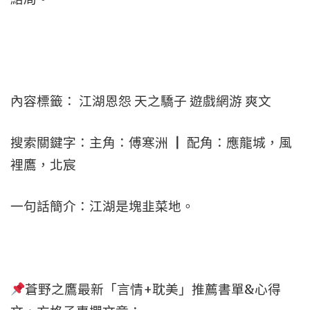
內容標籤： 江湖恩怨 天之驕子 遊戲網游 爽文
搜索關鍵字：主角：傅寒洲 ┃ 配角：應龍城，風
裡鷹，北宸
一句話簡介：江湖是塊韭菜地。
蒼野之鷹最新「言情+耽美」推薦書單&心得