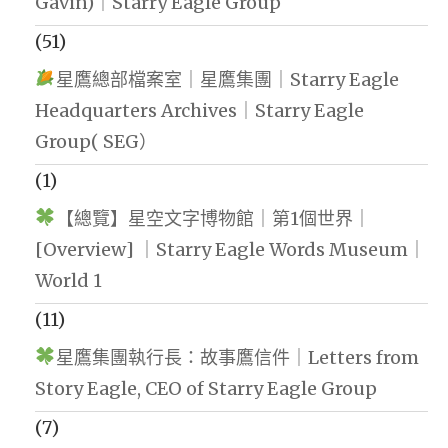
Gavin)｜Starry Eagle Group
(51)
星鷹總部檔案室｜星鷹集團｜Starry Eagle
Headquarters Archives｜Starry Eagle
Group( SEG）
(1)
【總覽】星空文字博物館｜第1個世界｜
[Overview] ｜Starry Eagle Words Museum｜
World 1
(11)
星鷹集團執行長：故事鷹信件｜Letters from
Story Eagle, CEO of Starry Eagle Group
(7)