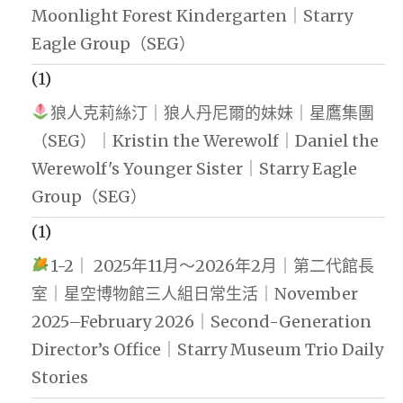
Moonlight Forest Kindergarten｜Starry
Eagle Group（SEG）
(1)
狼人克莉絲汀｜狼人丹尼爾的妹妹｜星鷹集團
（SEG）｜Kristin the Werewolf｜Daniel the
Werewolf's Younger Sister｜Starry Eagle
Group（SEG）
(1)
1-2｜ 2025年11月～2026年2月｜第二代館長
室｜星空博物館三人組日常生活｜November
2025–February 2026｜Second-Generation
Director’s Office｜Starry Museum Trio Daily
Stories