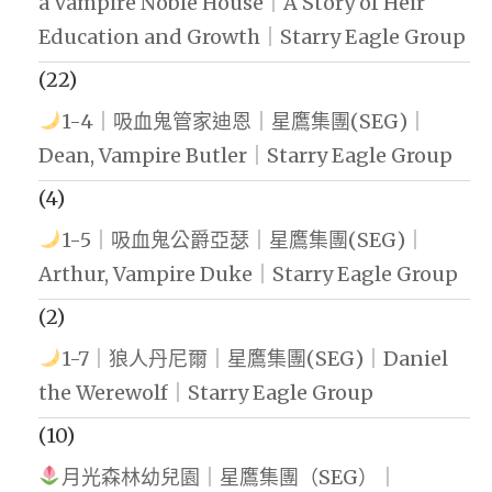
a Vampire Noble House｜A Story of Heir
Education and Growth｜Starry Eagle Group
(22)
1-4｜吸血鬼管家迪恩｜星鷹集團(SEG)｜
Dean, Vampire Butler｜Starry Eagle Group
(4)
1-5｜吸血鬼公爵亞瑟｜星鷹集團(SEG)｜
Arthur, Vampire Duke｜Starry Eagle Group
(2)
1-7｜狼人丹尼爾｜星鷹集團(SEG)｜Daniel
the Werewolf｜Starry Eagle Group
(10)
月光森林幼兒園｜星鷹集團（SEG）｜