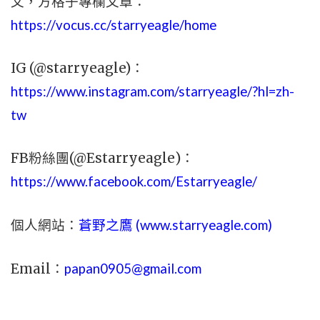
文，
方格子專欄文章：
https://vocus.cc/starryeagle/home
IG (@starryeagle)：
https://www.instagram.com/starryeagle/?hl=zh-
tw
FB粉絲團(@Estarryeagle)：
https://www.facebook.com/Estarryeagle/
個人網站：
蒼野之鷹 (
www.
starryeagle.com
)
Email：
papan0905@gmail.com