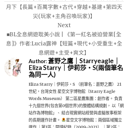
導
月下【長篇+百萬字數+古代+穿越+基建+第四天
覽
災(玩家+主角召喚玩家)】
Next
■BL全息網遊耽美小說 | 《第一紅名被迫營業[全
息]》作者:Lucia露神【短篇+現代+小受重生+全
息網遊+主受+爽文】
蒼野之鷹｜Starryeagle｜
Author:
Eliza Starry｜伊莉莎・S(兩個筆名
為同一人)
Eliza Starry｜伊莉莎・S （前筆名：蒼野之鷹） 21
世紀，台灣女性 星空文字博物館（Starry Eagle
Words Museum） 第二區星鷹集團：創作者。 負責
十九個世界(包含第0個世界)的整體結構規劃， 以「網
站作為博物館」、 結合現實網站經營與虛擬故事框架
的長期運作計畫。
星空文字博物館：兩個區域獨立
運作 ｜第1區：閱讀紀錄（2009–2023） ｜第2區：