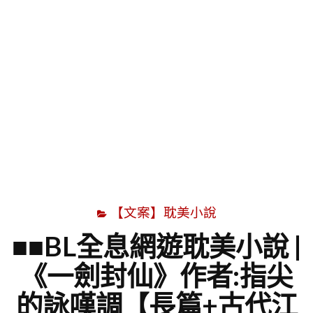
字
【文案】耽美小說
■■BL全息網遊耽美小說 |
《一劍封仙》作者:指尖
的詠嘆調【長篇+古代江