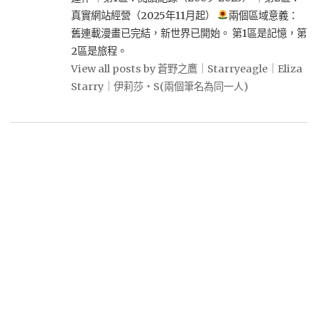
真實網站經營（2025年11月起）
兩個區域意義：
舊連載漫畫已完結，新世界已開始。 第1區是記憶，第
2區是旅程。
View all posts by 蒼野之鷹｜Starryeagle｜Eliza
Starry｜伊莉莎・S(兩個筆名為同一人)