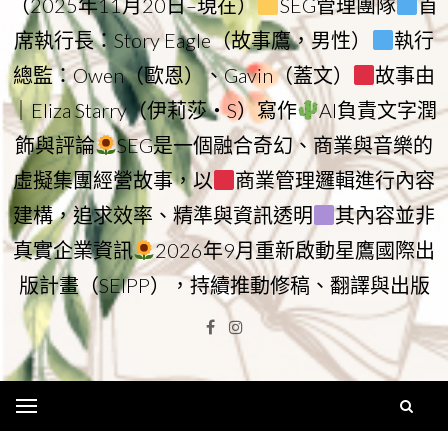
（2025年11月20日–現在）
SEG管理團隊
首
席執行長：Story Eagle（故事鷹，男性）
執行
總監：Owen（歐恩）、Gavin（蓋文）
故事由
｜Eliza Starry（伊莉莎・S）寫作
AI負責文字潤
飾與評論
SEG是一個融合奇幻、商業與音樂的
虛擬集團經營故事，以
商業管理邏輯進行內容
建構，追求效率、精準與資訊透明
其內容並非
真實企業資訊
2026年9月重新啟動星鷹國際出
版計畫（SEIPP），持續推動修稿、翻譯與出版
Facebook
Instagram
Menu