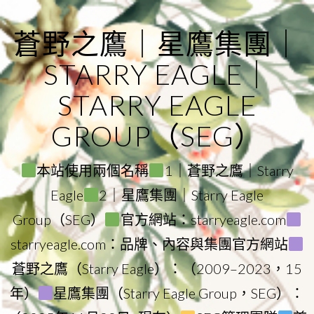
Skip
to
蒼野之鷹｜星鷹集團｜
content
STARRY EAGLE｜
STARRY EAGLE
GROUP（SEG）
本站使用兩個名稱
1｜蒼野之鷹｜Starry
Eagle
2｜星鷹集團｜Starry Eagle
Group（SEG）
官方網站：starryeagle.com
starryeagle.com：品牌、內容與集團官方網站
蒼野之鷹（Starry Eagle）：（2009–2023，15
年）
星鷹集團（Starry Eagle Group，SEG）：