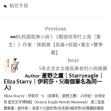
桃花不見
文
Previous
章
■■BL校園耽美小說 | 《霸道校草盯上我［重
導
生］》作者：挽輕裳【長篇+校園+重生+雙學
覽
霸】
Next
5本古言女主擅長美食的小說推薦
蒼野之鷹｜Starryeagle｜
Author:
Eliza Starry｜伊莉莎・S(兩個筆名為同一
人)
Eliza Starry｜伊莉莎・S （前筆名：蒼野之鷹） 21世紀，台灣女
性 星空文字博物館（Starry Eagle Words Museum） 第二區星
鷹集團：創作者。 負責十九個世界(包含第0個世界)的整體結構規