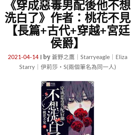
《穿成惡毒男配後他不想
洗白了》作者：桃花不見
【長篇+古代+穿越+宮廷
侯爵】
2021-04-14
by
蒼野之鷹｜Starryeagle｜Eliza
|
Starry｜伊莉莎・S(兩個筆名為同一人)