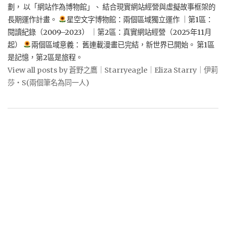
劃， 以「網站作為博物館」、 結合現實網站經營與虛擬故事框架的
長期運作計畫。
星空文字博物館：兩個區域獨立運作 ｜第1區：
閱讀紀錄（2009–2023） ｜第2區：真實網站經營（2025年11月
起）
兩個區域意義： 舊連載漫畫已完結，新世界已開始。 第1區
是記憶，第2區是旅程。
View all posts by 蒼野之鷹｜Starryeagle｜Eliza Starry｜伊莉
莎・S(兩個筆名為同一人)