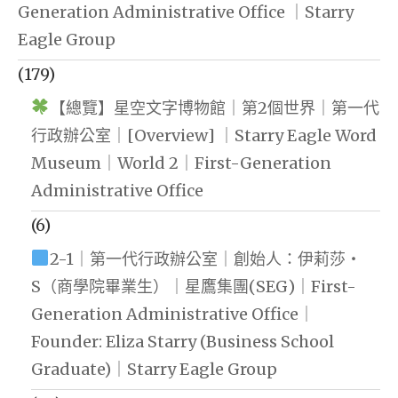
Generation Administrative Office ｜Starry
Eagle Group
(179)
【總覽】星空文字博物館｜第2個世界｜第一代
行政辦公室｜[Overview] ｜Starry Eagle Word
Museum｜World 2｜First-Generation
Administrative Office
(6)
2-1｜第一代行政辦公室｜創始人：伊莉莎・
S（商學院畢業生）｜星鷹集團(SEG)｜First-
Generation Administrative Office｜
Founder: Eliza Starry (Business School
Graduate)｜Starry Eagle Group