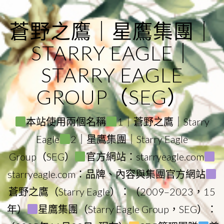
Skip
to
蒼野之鷹｜星鷹集團｜
content
STARRY EAGLE｜
STARRY EAGLE
GROUP（SEG）
本站使用兩個名稱
1｜蒼野之鷹｜Starry
Eagle
2｜星鷹集團｜Starry Eagle
Group（SEG）
官方網站：starryeagle.com
starryeagle.com：品牌、內容與集團官方網站
蒼野之鷹（Starry Eagle）：（2009–2023，15
年）
星鷹集團（Starry Eagle Group，SEG）：