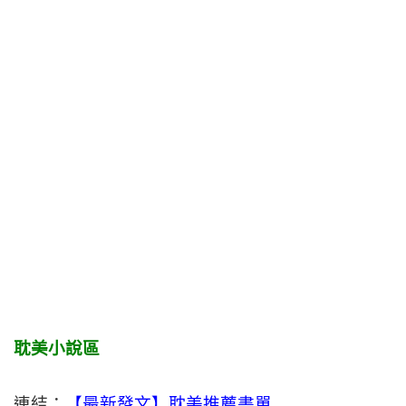
耽美小說區
連結：
【最新發文】耽美推薦書單