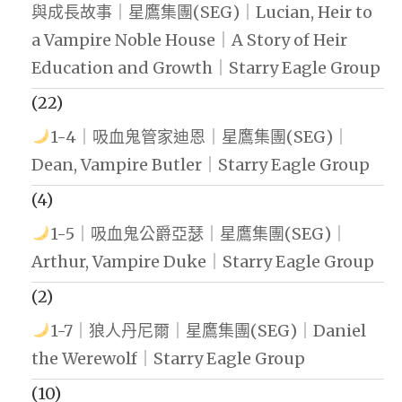
與成長故事｜星鷹集團(SEG)｜Lucian, Heir to
a Vampire Noble House｜A Story of Heir
Education and Growth｜Starry Eagle Group
(22)
1-4｜吸血鬼管家迪恩｜星鷹集團(SEG)｜
Dean, Vampire Butler｜Starry Eagle Group
(4)
1-5｜吸血鬼公爵亞瑟｜星鷹集團(SEG)｜
Arthur, Vampire Duke｜Starry Eagle Group
(2)
1-7｜狼人丹尼爾｜星鷹集團(SEG)｜Daniel
the Werewolf｜Starry Eagle Group
(10)