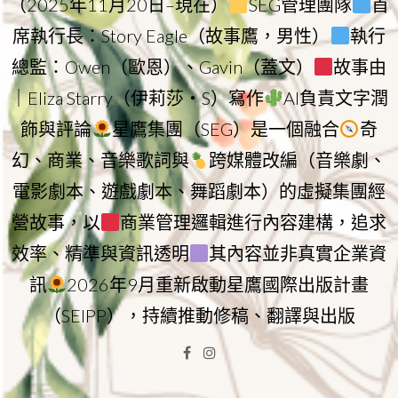
（2025年11月20日–現在）
SEG管理團隊
首
席執行長：Story Eagle（故事鷹，男性）
執行
總監：Owen（歐恩）、Gavin（蓋文）
故事由
｜Eliza Starry（伊莉莎・S）寫作
AI負責文字潤
飾與評論
星鷹集團（SEG）是一個融合
奇
幻、商業、音樂歌詞與
跨媒體改編（音樂劇、
電影劇本、遊戲劇本、舞蹈劇本）的虛擬集團經
營故事，以
商業管理邏輯進行內容建構，追求
效率、精準與資訊透明
其內容並非真實企業資
訊
2026年9月重新啟動星鷹國際出版計畫
（SEIPP），持續推動修稿、翻譯與出版
Facebook
Instagram