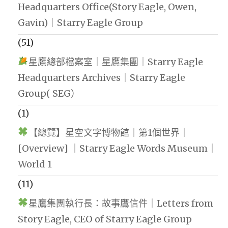
Headquarters Office(Story Eagle, Owen,
Gavin)｜Starry Eagle Group
(51)
星鷹總部檔案室｜星鷹集團｜Starry Eagle
Headquarters Archives｜Starry Eagle
Group( SEG）
(1)
【總覽】星空文字博物館｜第1個世界｜
[Overview] ｜Starry Eagle Words Museum｜
World 1
(11)
星鷹集團執行長：故事鷹信件｜Letters from
Story Eagle, CEO of Starry Eagle Group