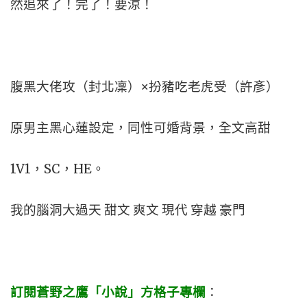
然追來了！完了！要涼！
腹黑大佬攻（封北凜）×扮豬吃老虎受（許彥）
原男主黑心蓮設定，同性可婚背景，全文高甜
1V1，SC，HE。
我的腦洞大過天 甜文 爽文 現代 穿越 豪門
訂閱蒼野之鷹「小說」方格子專欄
：