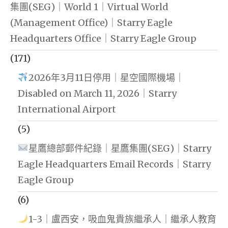
集團(SEG)｜World 1｜Virtual World
(Management Office)｜Starry Eagle
Headquarters Office｜Starry Eagle Group
(171)
2026年3月11日停用｜星空國際機場｜
Disabled on March 11, 2026｜Starry
International Airport
(5)
星鷹總部郵件紀錄｜星鷹集團(SEG)｜Starry
Eagle Headquarters Email Records｜Starry
Eagle Group
(6)
1-3｜盧西安，吸血鬼貴族繼承人｜繼承人教育