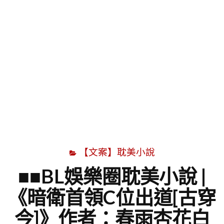
字
【文案】耽美小說
■■BL娛樂圈耽美小說 |
《暗衛首領C位出道[古穿
今]》作者：春雨杏花白