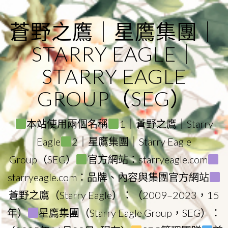
Skip
to
蒼野之鷹｜星鷹集團｜
content
STARRY EAGLE｜
STARRY EAGLE
GROUP（SEG）
本站使用兩個名稱
1｜蒼野之鷹｜Starry
Eagle
2｜星鷹集團｜Starry Eagle
Group（SEG）
官方網站：starryeagle.com
starryeagle.com：品牌、內容與集團官方網站
蒼野之鷹（Starry Eagle）：（2009–2023，15
年）
星鷹集團（Starry Eagle Group，SEG）：