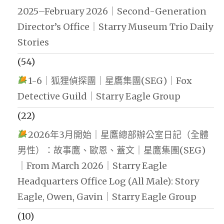
2025–February 2026｜Second-Generation
Director’s Office｜Starry Museum Trio Daily
Stories
(54)
1-6｜狐狸偵探團｜星鷹集團(SEG)｜Fox
Detective Guild｜Starry Eagle Group
(22)
2026年3月開始｜星鷹總部辦公室日記（全體
男性）：故事鷹、歐恩、蓋文｜星鷹集團(SEG)
｜From March 2026｜Starry Eagle
Headquarters Office Log (All Male): Story
Eagle, Owen, Gavin｜Starry Eagle Group
(10)