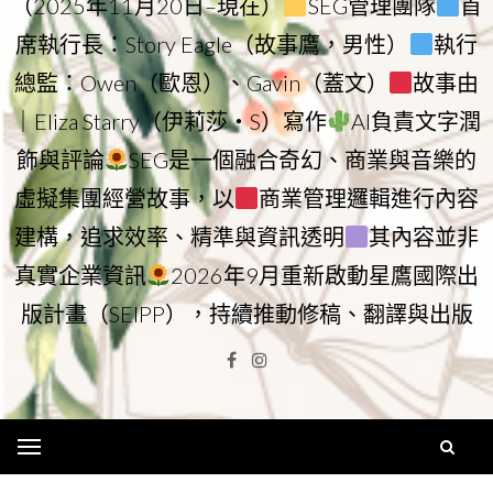
（2025年11月20日–現在）
SEG管理團隊
首
席執行長：Story Eagle（故事鷹，男性）
執行
總監：Owen（歐恩）、Gavin（蓋文）
故事由
｜Eliza Starry（伊莉莎・S）寫作
AI負責文字潤
飾與評論
SEG是一個融合奇幻、商業與音樂的
虛擬集團經營故事，以
商業管理邏輯進行內容
建構，追求效率、精準與資訊透明
其內容並非
真實企業資訊
2026年9月重新啟動星鷹國際出
版計畫（SEIPP），持續推動修稿、翻譯與出版
Facebook
Instagram
Menu