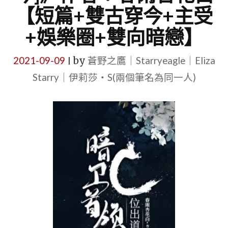
【短篇+雙古穿今+主受
+娛樂圈+雙向暗戀】
2021-09-09
by
蒼野之鷹｜Starryeagle｜Eliza
|
Starry｜伊莉莎・S(兩個筆名為同一人)