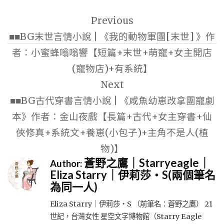
文
Previous
章
■■BG末世言情小說 | 《我的動物軍團[末世] 》作
導
者：小蜜蜂嗡嗡響【短篇+末世+萌寵+女主開店
覽
(寵物店)+有系統】
Next
■■BG古代穿書言情小說 | 《咸魚幼崽改拿團寵劇
本》作者：金山夜戲【長篇+古代+女主穿書+仙
俠修真+系統文+養崽(小包子)+主角不是人(植
物)】
蒼野之鷹｜Starryeagle｜
Author:
Eliza Starry｜伊莉莎・S(兩個筆名
為同一人)
Eliza Starry｜伊莉莎・S （前筆名：蒼野之鷹） 21
世紀，台灣女性 星空文字博物館（Starry Eagle