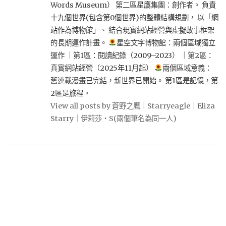
Words Museum） 第二區星鷹集團：創作者。 負責
十九個世界(包含第0個世界)的整體結構規劃， 以「網
站作為博物館」、 結合現實網站經營與虛擬故事框架
的長期運作計畫。
星空文字博物館：兩個區域獨立
運作 ｜第1區：閱讀紀錄（2009–2023） ｜第2區：
真實網站經營（2025年11月起）
兩個區域意義：
舊連載漫畫已完結，新世界已開始。 第1區是記憶，第
2區是旅程。
View all posts by 蒼野之鷹｜Starryeagle｜Eliza
Starry｜伊莉莎・S(兩個筆名為同一人)