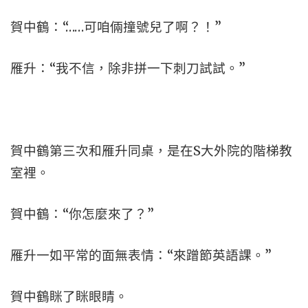
賀中鶴：“……可咱倆撞號兒了啊？！”
雁升：“我不信，除非拼一下刺刀試試。”
賀中鶴第三次和雁升同桌，是在S大外院的階梯教
室裡。
賀中鶴：“你怎麼來了？”
雁升一如平常的面無表情：“來蹭節英語課。”
賀中鶴眯了眯眼睛。