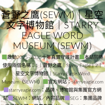
Skip
to
蒼野之鷹(SEWM)｜星空
content
文字博物館｜STARRY
EAGLE WORD
MUSEUM (SEWM)
啟動2025–2035十年真實守護計畫
本站同時
使用兩個名稱：1｜蒼野之鷹｜Starry Eagle｜2｜
星空文字博物館｜Starry Eagle Word
Museum（SEWM）
官方網站：starryeagle.com
starryeagle.com：品牌、博物館與集團官方網
站
SEWM：網站／內容品牌
SEG：集團品牌