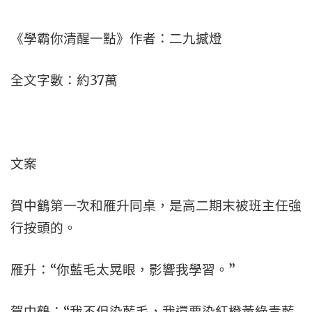
《學霸你清醒一點》作者：二九撼燈
全文字數：約37萬
文案
賀中鶴第一次和雁升同桌，是高二期末被班主任強
行按頭的。
雁升：“你藍毛太晃眼，影響我學習。”
賀中鶴：“我不但染藍毛，我還要染紅橙黃綠青藍