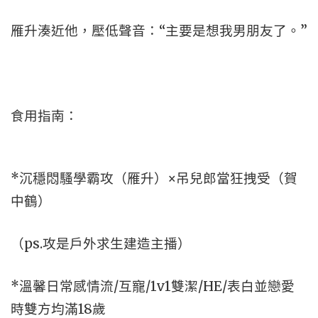
雁升湊近他，壓低聲音：“主要是想我男朋友了。”
食用指南：
*沉穩悶騷學霸攻（雁升）×吊兒郎當狂拽受（賀
中鶴）
（ps.攻是戶外求生建造主播）
*溫馨日常感情流/互寵/1v1雙潔/HE/表白並戀愛
時雙方均滿18歲