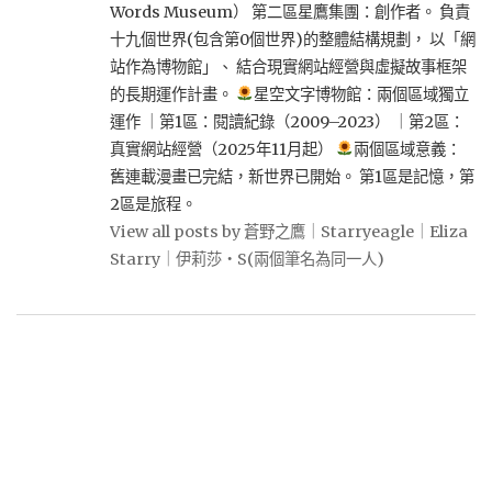
Words Museum） 第二區星鷹集團：創作者。 負責
十九個世界(包含第0個世界)的整體結構規劃， 以「網
站作為博物館」、 結合現實網站經營與虛擬故事框架
的長期運作計畫。
星空文字博物館：兩個區域獨立
運作 ｜第1區：閱讀紀錄（2009–2023） ｜第2區：
真實網站經營（2025年11月起）
兩個區域意義：
舊連載漫畫已完結，新世界已開始。 第1區是記憶，第
2區是旅程。
View all posts by 蒼野之鷹｜Starryeagle｜Eliza
Starry｜伊莉莎・S(兩個筆名為同一人)