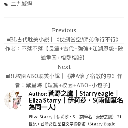
二九撼燈
文
Previous
章
■BL古代耽美小說 | 《仗劍當空/師弟你行不行》
導
作者：不落不落【長篇+古代+強強+江湖恩怨+破
覽
鏡重圓+相愛相殺】
Next
■BL校園ABO耽美小說 | 《裝A懷了宿敵的崽》作
者：禦星海【短篇+校園+ABO+小包子】
蒼野之鷹｜Starryeagle｜
Author:
Eliza Starry｜伊莉莎・S(兩個筆名
為同一人)
Eliza Starry｜伊莉莎・S （前筆名：蒼野之鷹） 21
世紀，台灣女性 星空文字博物館（Starry Eagle