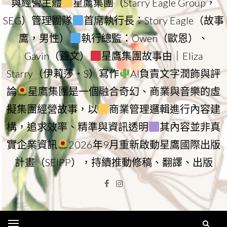
與經營主體
星鷹集團（Starry Eagle Group，
SEG）管理團隊
首席執行長：Story Eagle（故事
鷹，男性）
執行總監：Owen（歐恩）、
Gavin（蓋文）
星鷹集團故事由｜Eliza
Starry（伊莉莎・S）寫作
AI負責文字潤飾與評
論
星鷹集團是一個融合奇幻、商業與音樂的虛
擬集團經營故事，以
商業管理邏輯進行內容建
構，追求效率、精準與資訊透明
其內容並非真
實企業資訊
2026年9月重新啟動星鷹國際出版
計畫（SEIPP），持續推動修稿、翻譯、出版
Facebook
Instagram