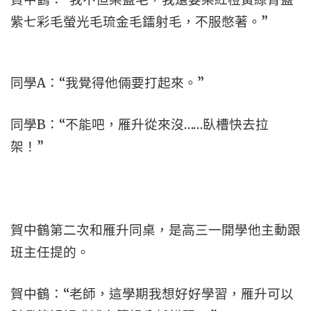
紫七彩毛螢光毛琉金毛鐳射毛，不服憋著。”
同學A：“我覺得他倆要打起來。”
同學B：“不能吧，雁升從來沒……臥槽快去拉
架！”
賀中鶴第二次和雁升同桌，是高三一開學他主動跟
班主任提的。
賀中鶴：“老師，這學期我想好好學習，雁升可以