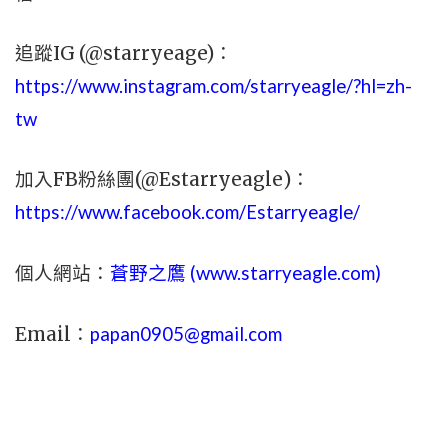
追蹤IG (@starryeage)：
https://www.instagram.com/starryeagle/?hl=zh-
tw
加入FB粉絲團(@Estarryeagle)：
https://www.facebook.com/Estarryeagle/
個人網站：
蒼野之鷹 (
www.
starryeagle.com
)
Email：
papan0905@gmail.com