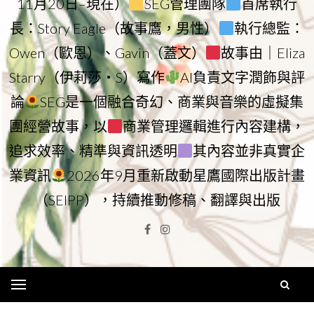
11月20日–現在）
SEG管理團隊
首席執行
長：Story Eagle（故事鷹，男性）
執行總監：
Owen（歐恩）、Gavin（蓋文）
故事由｜Eliza
Starry（伊莉莎・S）寫作
AI負責文字潤飾與評
論
SEG是一個融合奇幻、商業與音樂的虛擬集
團經營故事，以
商業管理邏輯進行內容建構，
追求效率、精準與資訊透明
其內容並非真實企
業資訊
2026年9月重新啟動星鷹國際出版計畫
（SEIPP），持續推動修稿、翻譯與出版
Facebook
Instagram
Menu