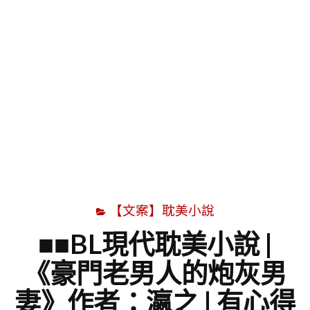
字
【文案】耽美小說
■■BL現代耽美小說 |
《豪門老男人的炮灰男
妻》作者：瀛之 | 有心得