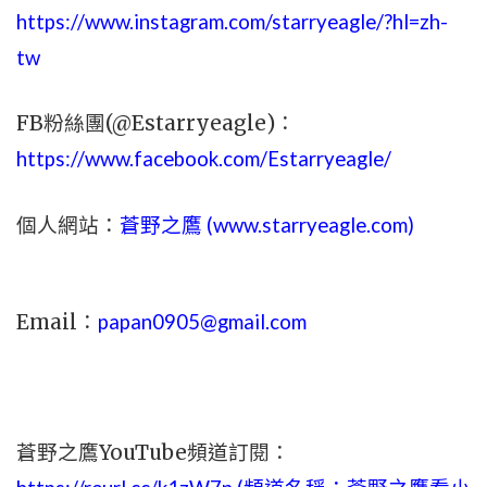
https://www.instagram.com/starryeagle/?hl=zh-
tw
FB粉絲團(@Estarryeagle)：
https://www.facebook.com/Estarryeagle/
個人網站：
蒼野之鷹 (
www.
starryeagle.com
)
Email：
papan0905@gmail.com
蒼野之鷹YouTube頻道訂閱：