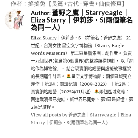
作者：搖搖兔【長篇+古代+穿書+仙俠修真】
蒼野之鷹｜Starryeagle｜
Author:
Eliza Starry｜伊莉莎・S(兩個筆名
為同一人)
Eliza Starry｜伊莉莎・S （前筆名：蒼野之鷹） 21
世紀，台灣女性 星空文字博物館（Starry Eagle
Words Museum） 第二區星鷹集團：創作者。 負責
十九個世界(包含第0個世界)的整體結構規劃， 以「網
站作為博物館」、 結合現實網站經營與虛擬故事框架
的長期運作計畫。
星空文字博物館：兩個區域獨立
運作 ｜第1區：閱讀紀錄（2009–2023） ｜第2區：
真實網站經營（2025年11月起）
兩個區域意義：
舊連載漫畫已完結，新世界已開始。 第1區是記憶，第
2區是旅程。
View all posts by 蒼野之鷹｜Starryeagle｜Eliza
Starry｜伊莉莎・S(兩個筆名為同一人)