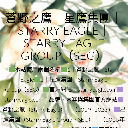
Skip
to
蒼野之鷹｜星鷹集團｜
content
STARRY EAGLE｜
STARRY EAGLE
GROUP（SEG）
本站使用兩個名稱
1｜蒼野之鷹｜Starry
Eagle
2｜星鷹集團｜Starry Eagle
Group（SEG）
官方網站：starryeagle.com
starryeagle.com：品牌、內容與集團官方網站
蒼野之鷹（Starry Eagle）：（2009–2023）
星
鷹集團（Starry Eagle Group，SEG）：（2025年