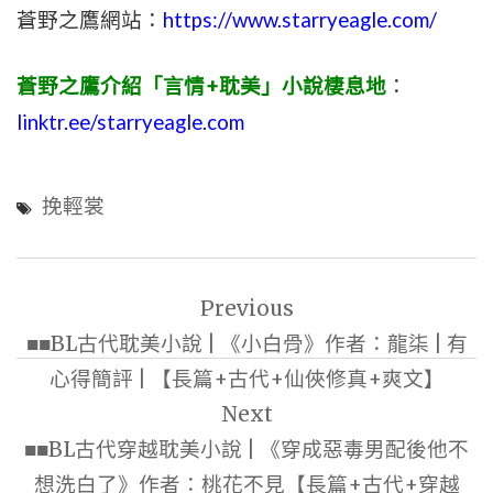
蒼野之鷹網站：
https://www.starryeagle.com/
蒼野之鷹介紹「言情+耽美」小說棲息地
：
linktr.ee/starryeagle.com
挽輕裳
文
Previous
章
■■BL古代耽美小說 | 《小白骨》作者：龍柒 | 有
導
心得簡評 | 【長篇+古代+仙俠修真+爽文】
覽
Next
■■BL古代穿越耽美小說 | 《穿成惡毒男配後他不
想洗白了》作者：桃花不見【長篇+古代+穿越