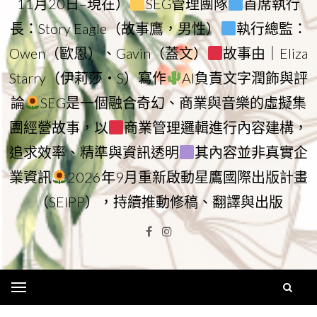
11月20日–現在）
SEG管理團隊
首席執行
長：Story Eagle（故事鷹，男性）
執行總監：
Owen（歐恩）、Gavin（蓋文）
故事由｜Eliza
Starry（伊莉莎・S）寫作
AI負責文字潤飾與評
論
SEG是一個融合奇幻、商業與音樂的虛擬集
團經營故事，以
商業管理邏輯進行內容建構，
追求效率、精準與資訊透明
其內容並非真實企
業資訊
2026年9月重新啟動星鷹國際出版計畫
（SEIPP），持續推動修稿、翻譯與出版
Facebook
Instagram
Menu