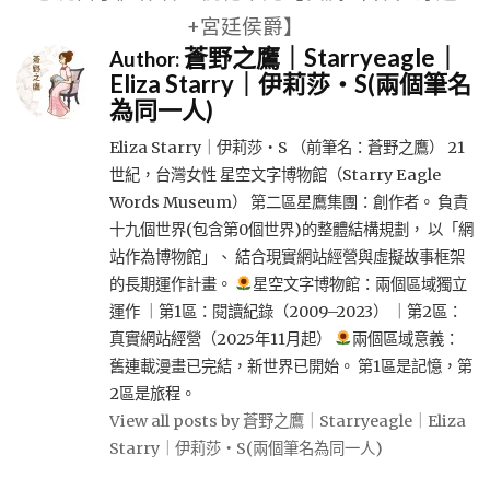
+宮廷侯爵】
蒼野之鷹｜Starryeagle｜
Author:
Eliza Starry｜伊莉莎・S(兩個筆名
為同一人)
Eliza Starry｜伊莉莎・S （前筆名：蒼野之鷹） 21
世紀，台灣女性 星空文字博物館（Starry Eagle
Words Museum） 第二區星鷹集團：創作者。 負責
十九個世界(包含第0個世界)的整體結構規劃， 以「網
站作為博物館」、 結合現實網站經營與虛擬故事框架
的長期運作計畫。
星空文字博物館：兩個區域獨立
運作 ｜第1區：閱讀紀錄（2009–2023） ｜第2區：
真實網站經營（2025年11月起）
兩個區域意義：
舊連載漫畫已完結，新世界已開始。 第1區是記憶，第
2區是旅程。
View all posts by 蒼野之鷹｜Starryeagle｜Eliza
Starry｜伊莉莎・S(兩個筆名為同一人)