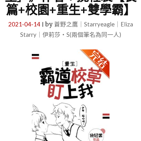
篇+校園+重生+雙學霸】
2021-04-14
by
蒼野之鷹｜Starryeagle｜Eliza
|
Starry｜伊莉莎・S(兩個筆名為同一人)