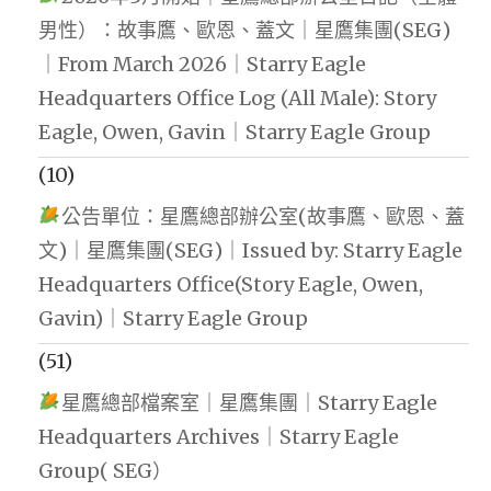
男性）：故事鷹、歐恩、蓋文｜星鷹集團(SEG)
｜From March 2026｜Starry Eagle
Headquarters Office Log (All Male): Story
Eagle, Owen, Gavin｜Starry Eagle Group
(10)
公告單位：星鷹總部辦公室(故事鷹、歐恩、蓋
文)｜星鷹集團(SEG)｜Issued by: Starry Eagle
Headquarters Office(Story Eagle, Owen,
Gavin)｜Starry Eagle Group
(51)
星鷹總部檔案室｜星鷹集團｜Starry Eagle
Headquarters Archives｜Starry Eagle
Group( SEG）