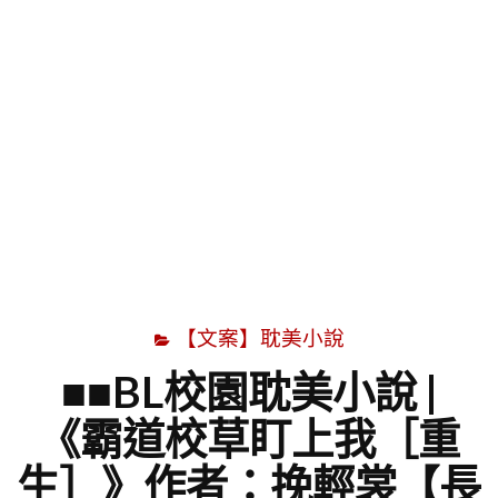
字
【文案】耽美小說
■■BL校園耽美小說 |
《霸道校草盯上我［重
生］》作者：挽輕裳【長