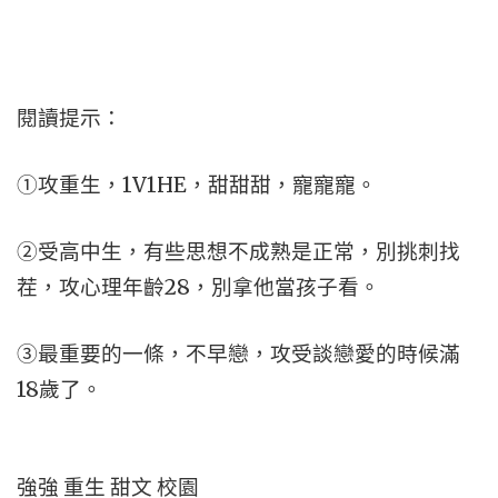
閱讀提示：
①攻重生，1V1HE，甜甜甜，寵寵寵。
②受高中生，有些思想不成熟是正常，別挑刺找
茬，攻心理年齡28，別拿他當孩子看。
③最重要的一條，不早戀，攻受談戀愛的時候滿
18歲了。
強強 重生 甜文 校園