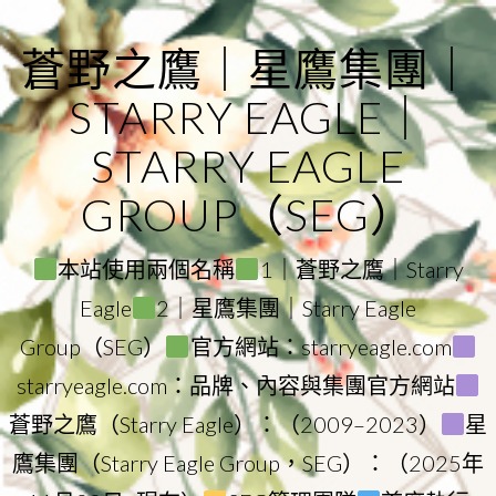
Skip
to
蒼野之鷹｜星鷹集團｜
content
STARRY EAGLE｜
STARRY EAGLE
GROUP（SEG）
本站使用兩個名稱
1｜蒼野之鷹｜Starry
Eagle
2｜星鷹集團｜Starry Eagle
Group（SEG）
官方網站：starryeagle.com
starryeagle.com：品牌、內容與集團官方網站
蒼野之鷹（Starry Eagle）：（2009–2023）
星
鷹集團（Starry Eagle Group，SEG）：（2025年