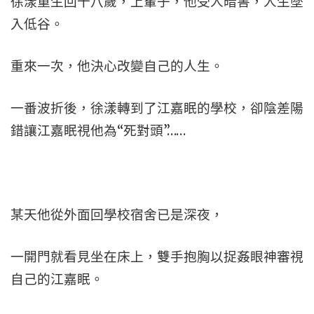
徐漾重生回十八歲，上輩子，他受人暗害，人生墜
入低谷。
重來一次，他決心改變自己的人生。
一番波折後，徐漾轉到了江嘉眠的學校，卻陰差陽
錯讓江嘉眠視他為“死對頭”……
某天他從外面回學校宿舍已是深夜，
一開門就看見坐在床上，雙手抱胸以捉姦眼神審視
自己的江嘉眠。