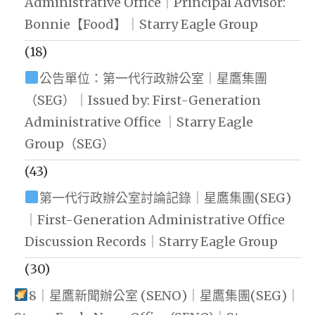
Administrative Office｜Principal Advisor:
Bonnie【Food】｜Starry Eagle Group
(18)
公告單位：第一代行政辦公室｜星鷹集團
（SEG）｜Issued by: First-Generation
Administrative Office ｜Starry Eagle
Group（SEG）
(43)
第一代行政辦公室討論記錄｜星鷹集團(SEG)
｜First-Generation Administrative Office
Discussion Records｜Starry Eagle Group
(30)
8｜星鷹新聞辦公室 (SENO)｜星鷹集團(SEG)｜