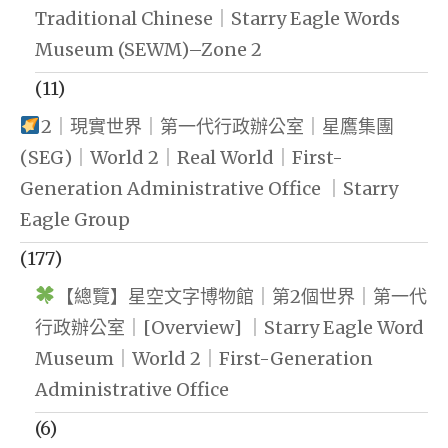
Traditional Chinese｜Starry Eagle Words
Museum (SEWM)–Zone 2
(11)
2｜現實世界｜第一代行政辦公室｜星鷹集團
(SEG)｜World 2｜Real World｜First-
Generation Administrative Office ｜Starry
Eagle Group
(177)
【總覽】星空文字博物館｜第2個世界｜第一代
行政辦公室｜[Overview] ｜Starry Eagle Word
Museum｜World 2｜First-Generation
Administrative Office
(6)