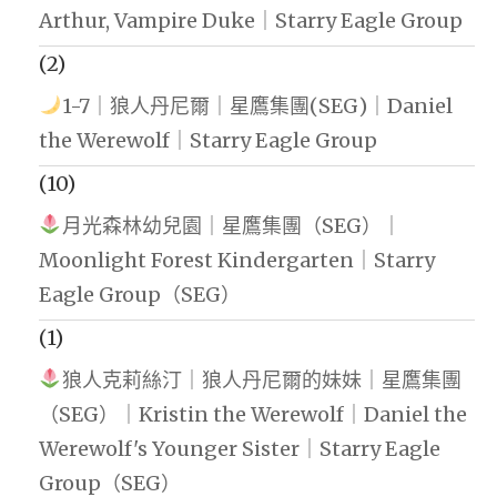
Arthur, Vampire Duke｜Starry Eagle Group
(2)
1-7｜狼人丹尼爾｜星鷹集團(SEG)｜Daniel
the Werewolf｜Starry Eagle Group
(10)
月光森林幼兒園｜星鷹集團（SEG）｜
Moonlight Forest Kindergarten｜Starry
Eagle Group（SEG）
(1)
狼人克莉絲汀｜狼人丹尼爾的妹妹｜星鷹集團
（SEG）｜Kristin the Werewolf｜Daniel the
Werewolf's Younger Sister｜Starry Eagle
Group（SEG）