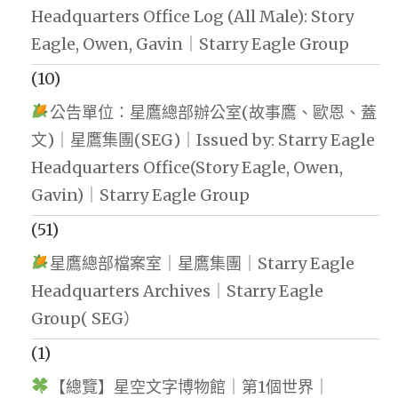
Headquarters Office Log (All Male): Story
Eagle, Owen, Gavin｜Starry Eagle Group
(10)
公告單位：星鷹總部辦公室(故事鷹、歐恩、蓋
文)｜星鷹集團(SEG)｜Issued by: Starry Eagle
Headquarters Office(Story Eagle, Owen,
Gavin)｜Starry Eagle Group
(51)
星鷹總部檔案室｜星鷹集團｜Starry Eagle
Headquarters Archives｜Starry Eagle
Group( SEG）
(1)
【總覽】星空文字博物館｜第1個世界｜