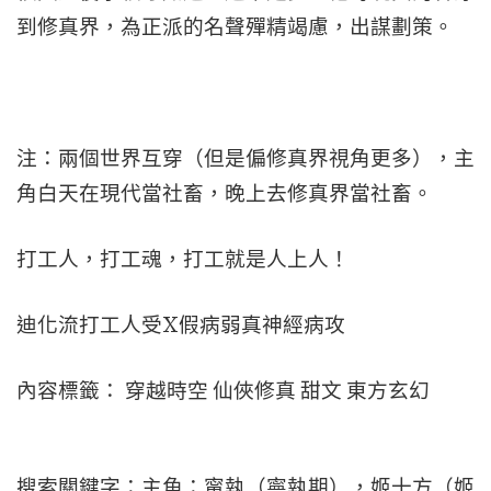
到修真界，為正派的名聲殫精竭慮，出謀劃策。
注：兩個世界互穿（但是偏修真界視角更多），主
角白天在現代當社畜，晚上去修真界當社畜。
打工人，打工魂，打工就是人上人！
迪化流打工人受X假病弱真神經病攻
內容標籤： 穿越時空 仙俠修真 甜文 東方玄幻
搜索關鍵字：主角：甯執（寧執期），姬十方（姬