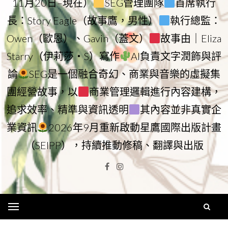
11月20日–現在）
SEG管理團隊
首席執行
長：Story Eagle（故事鷹，男性）
執行總監：
Owen（歐恩）、Gavin（蓋文）
故事由｜Eliza
Starry（伊莉莎・S）寫作
AI負責文字潤飾與評
論
SEG是一個融合奇幻、商業與音樂的虛擬集
團經營故事，以
商業管理邏輯進行內容建構，
追求效率、精準與資訊透明
其內容並非真實企
業資訊
2026年9月重新啟動星鷹國際出版計畫
（SEIPP），持續推動修稿、翻譯與出版
Facebook
Instagram
Menu