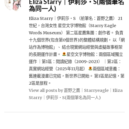
Eliza Starry｜伊莉莎・S(兩個筆名
為同一人)
Eliza Starry｜伊莉莎・S （前筆名：蒼野之鷹） 21
世紀，台灣女性 星空文字博物館（Starry Eagle
Words Museum） 第二區星鷹集團：創作者。 負責
十九個世界(包含第0個世界)的整體結構規劃， 以「網
站作為博物館」、 結合現實網站經營與虛擬故事框架
的長期運作計畫。
星空文字博物館：兩個區域獨立
運作 ｜第1區：閱讀紀錄（2009–2023） ｜第2區：
真實網站經營（2025年11月起）
兩個區域意義：
舊連載漫畫已完結，新世界已開始。 第1區是記憶，第
2區是旅程。
View all posts by 蒼野之鷹｜Starryeagle｜Eliza
Starry｜伊莉莎・S(兩個筆名為同一人)