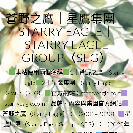
Skip
to
蒼野之鷹｜星鷹集團｜
content
STARRY EAGLE｜
STARRY EAGLE
GROUP（SEG）
本站使用兩個名稱
1｜蒼野之鷹｜Starry
Eagle
2｜星鷹集團｜Starry Eagle
Group（SEG）
官方網站：starryeagle.com
starryeagle.com：品牌、內容與集團官方網站
蒼野之鷹（Starry Eagle）：（2009–2023）
星
鷹集團（Starry Eagle Group，SEG）：（2025年