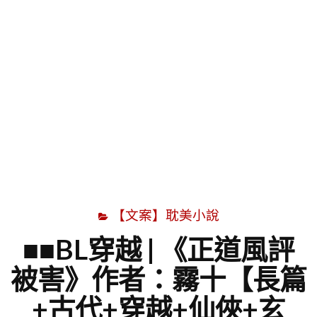
字
【文案】耽美小說
■■BL穿越 | 《正道風評
被害》作者：霧十【長篇
+古代+穿越+仙俠+玄