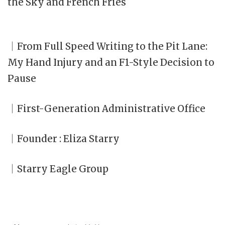
the Sky and French Fries
｜From Full Speed Writing to the Pit Lane:
My Hand Injury and an F1-Style Decision to
Pause
｜First-Generation Administrative Office
｜Founder : Eliza Starry
｜Starry Eagle Group