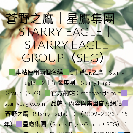
Skip
to
蒼野之鷹｜星鷹集團｜
content
STARRY EAGLE｜
STARRY EAGLE
GROUP（SEG）
本站使用兩個名稱
1｜蒼野之鷹｜Starry
Eagle
2｜星鷹集團｜Starry Eagle
Group（SEG）
官方網站：starryeagle.com
starryeagle.com：品牌、內容與集團官方網站
蒼野之鷹（Starry Eagle）：（2009–2023，15
年）
星鷹集團（Starry Eagle Group，SEG）：