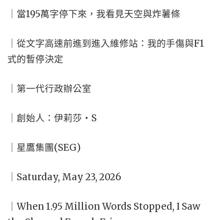
｜當195萬字停下來，我看見天空與炸薯條
｜從文字高速前進到進入維修站：我的手傷與F1
式的暫停決定
｜第一代行政辦公室
｜創始人：伊莉莎・S
｜星鷹集團(SEG)
｜Saturday, May 23, 2026
｜When 1.95 Million Words Stopped, I Saw