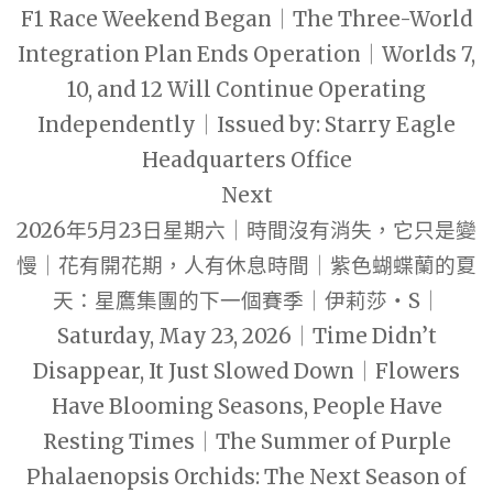
F1 Race Weekend Began｜The Three-World
Integration Plan Ends Operation｜Worlds 7,
10, and 12 Will Continue Operating
Independently｜Issued by: Starry Eagle
Headquarters Office
Next
2026年5月23日星期六｜時間沒有消失，它只是變
慢｜花有開花期，人有休息時間｜紫色蝴蝶蘭的夏
天：星鷹集團的下一個賽季｜伊莉莎・S｜
Saturday, May 23, 2026｜Time Didn’t
Disappear, It Just Slowed Down｜Flowers
Have Blooming Seasons, People Have
Resting Times｜The Summer of Purple
Phalaenopsis Orchids: The Next Season of