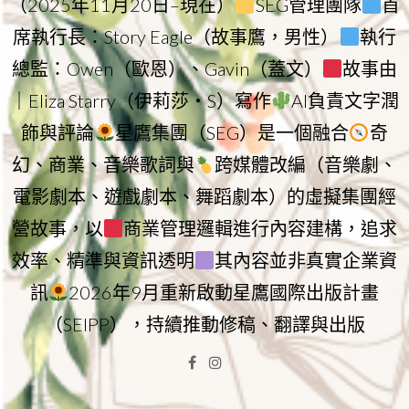
（2025年11月20日–現在）
SEG管理團隊
首
席執行長：Story Eagle（故事鷹，男性）
執行
總監：Owen（歐恩）、Gavin（蓋文）
故事由
｜Eliza Starry（伊莉莎・S）寫作
AI負責文字潤
飾與評論
星鷹集團（SEG）是一個融合
奇
幻、商業、音樂歌詞與
跨媒體改編（音樂劇、
電影劇本、遊戲劇本、舞蹈劇本）的虛擬集團經
營故事，以
商業管理邏輯進行內容建構，追求
效率、精準與資訊透明
其內容並非真實企業資
訊
2026年9月重新啟動星鷹國際出版計畫
（SEIPP），持續推動修稿、翻譯與出版
Facebook
Instagram