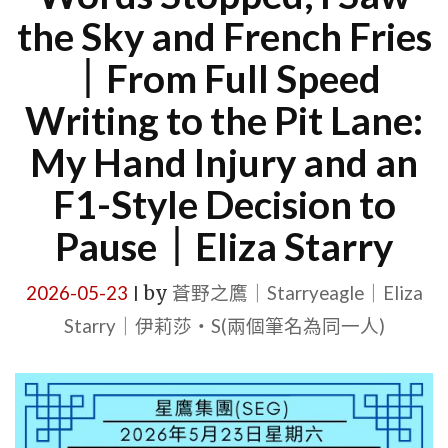
the Sky and French Fries
｜From Full Speed
Writing to the Pit Lane:
My Hand Injury and an
F1-Style Decision to
Pause｜Eliza Starry
2026-05-23
by
蒼野之鷹｜Starryeagle｜Eliza
|
Starry｜伊莉莎・S(兩個筆名為同一人)