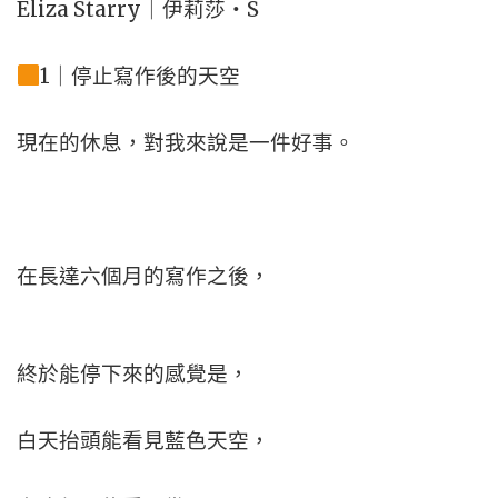
Eliza Starry｜伊莉莎・S
1｜停止寫作後的天空
現在的休息，
對我來說是一件好事。
在長達六個月的寫作之後，
終於能停下來的感覺是，
白天抬頭能看見藍色天空，