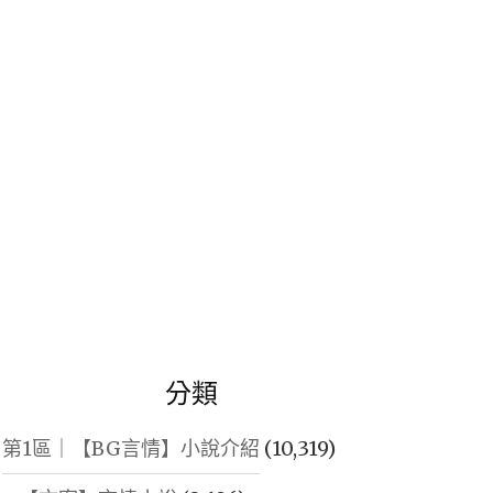
鍵
字:
分類
第1區｜【BG言情】小說介紹
(10,319)