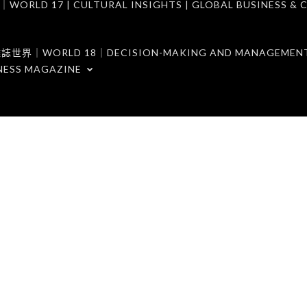
7 | CULTURAL INSIGHTS | GLOBAL BUSINESS & C
ORLD 18｜DECISION-MAKING AND MANAGEMENT 
NESS MAGAZINE