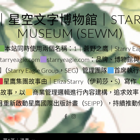
｜星空文字博物館｜STARRY
MUSEUM (SEWM)
本站同時使用兩個名稱：1｜蒼野之鷹｜Starry Eagl
ryeagle.com
starryeagle.com：品牌、博
Starry Eagle Group，SEG）管理團隊
首席執行長
星鷹集團故事由｜Eliza Starry（伊莉莎・S）寫作
營故事，以
商業管理邏輯進行內容建構，追求效率
9月重新啟動星鷹國際出版計畫（SEIPP），持續推
Facebook
Instagram