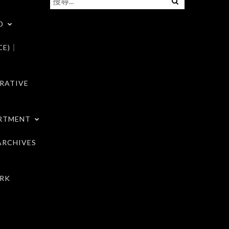
尋
D
關
鍵
CE)｜
字:
RATIVE
RTMENT
RCHIVES
RK