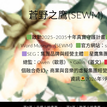
Skip
to
蒼野之鷹(SEWM)
content
啟動2025–2035十年真實守護計畫
Word Museum（SEWM）
官方網站：star
SEG：集團品牌與經營主體
星鷹集團（
總監：Owen（歐恩）、Gavin（蓋文）
個融合奇幻、商業與音樂的虛擬集團經
資訊
2026年