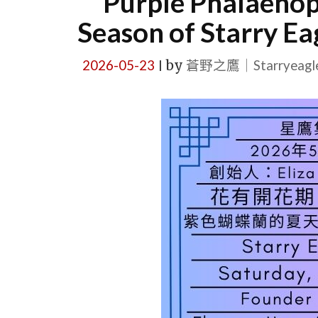
Purple Phalaenop
Season of Starry E
2026-05-23
by
蒼野之鷹｜Starryeag
|