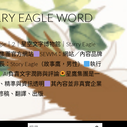
 EAGLE WORD
e｜2｜星空文字博物館｜Starry Eagle
物館與集團官方網站
SEWM：網站／內容品牌
：Story Eagle（故事鷹，男性）
執行
AI負責文字潤飾與評論
星鷹集團是一
、精準與資訊透明
其內容並非真實企業
動修稿、翻譯、出版
搜
Menu