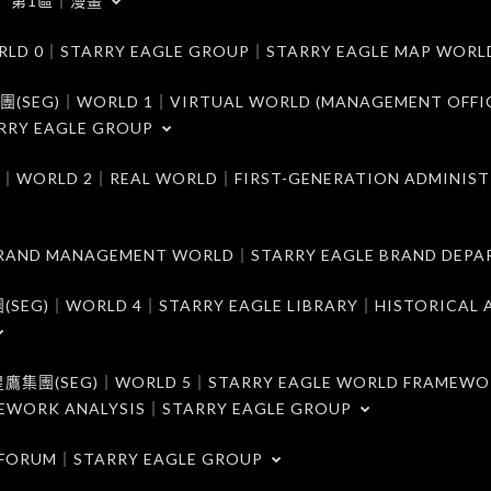
第1區｜漫畫
｜STARRY EAGLE GROUP｜STARRY EAGLE MAP WORL
)｜WORLD 1｜VIRTUAL WORLD (MANAGEMENT OFFI
RRY EAGLE GROUP
D 2｜REAL WORLD｜FIRST-GENERATION ADMINIST
MANAGEMENT WORLD｜STARRY EAGLE BRAND DEPA
ORLD 4｜STARRY EAGLE LIBRARY｜HISTORICAL A
EG)｜WORLD 5｜STARRY EAGLE WORLD FRAMEWO
MEWORK ANALYSIS｜STARRY EAGLE GROUP
ORUM｜STARRY EAGLE GROUP