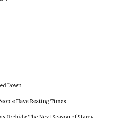
owed Down
eople Have Resting Times
 Orchids: The Next Season of Starry