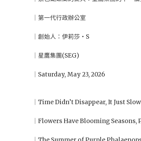
｜第一代行政辦公室
｜創始人：伊莉莎・S
｜星鷹集團(SEG)
｜Saturday, May 23, 2026
｜Time Didn’t Disappear, It Just Sl
｜Flowers Have Blooming Seasons, P
｜The Summer of Purple Phalaenopsis