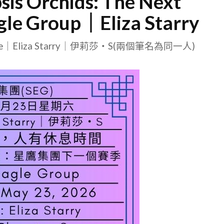
sis Orchids: The Next
agle Group｜Eliza Starry
le｜Eliza Starry｜伊莉莎・S(兩個筆名為同一人)