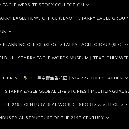
LE WEBSITE STORY COLLECTION
 EAGLE NEWS OFFICE (SENO)｜STARRY EAGLE GROUP
LUB
ANNING OFFICE (SPO)｜STARRY EAGLE GROUP (SEG)
｜STARRY EAGLE WORDS MUSEUM｜TEXT-ONLY WEB
ELIER
13｜星空鬱金香花園｜STARRY TULIP GARDEN
RY EAGLE GLOBAL LIFE STORIES｜MULTILINGUAL E
21ST-CENTURY REAL WORLD．SPORTS & VEHICLES
TRIAL STRUCTURE OF THE 21ST CENTURY