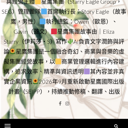
與經營主體
星鷹集團（Starry Eagle Group，
SEG）管理團隊
首席執行長：Story Eagle（故事
鷹，男性）
執行總監：Owen（歐恩）、
Gavin（蓋文）
星鷹集團故事由｜Eliza
Starry（伊莉莎・S）寫作
AI負責文字潤飾與評
論
星鷹集團是一個融合奇幻、商業與音樂的虛
擬集團經營故事，以
商業管理邏輯進行內容建
構，追求效率、精準與資訊透明
其內容並非真
實企業資訊
2026年9月重新啟動星鷹國際出版
計畫（SEIPP），持續推動修稿、翻譯、出版
Facebook
Instagram