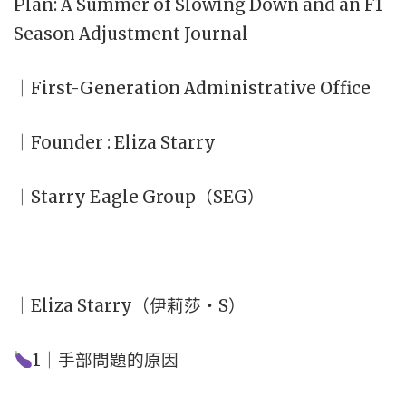
Plan: A Summer of Slowing Down and an F1
Season Adjustment Journal
｜First-Generation Administrative Office
｜Founder : Eliza Starry
｜Starry Eagle Group（SEG）
｜Eliza Starry（伊莉莎・S）
1｜手部問題的原因