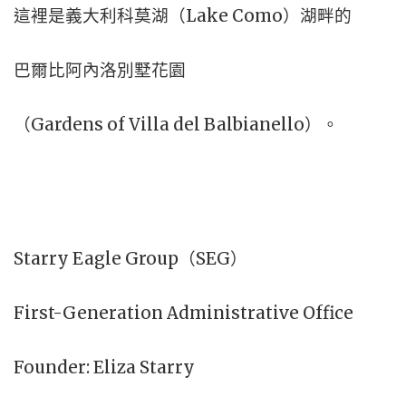
這裡是義大利科莫湖（Lake Como）湖畔的
巴爾比阿內洛別墅花園
（Gardens of Villa del Balbianello）。
Starry Eagle Group（SEG）
First-Generation Administrative Office
Founder: Eliza Starry