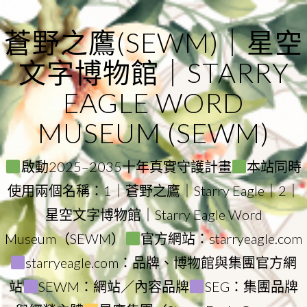
Skip
to
蒼野之鷹(SEWM)｜星空
content
文字博物館｜STARRY
EAGLE WORD
MUSEUM (SEWM)
啟動2025–2035十年真實守護計畫
本站同時
使用兩個名稱：1｜蒼野之鷹｜Starry Eagle｜2｜
星空文字博物館｜Starry Eagle Word
Museum（SEWM）
官方網站：starryeagle.com
starryeagle.com：品牌、博物館與集團官方網
站
SEWM：網站／內容品牌
SEG：集團品牌