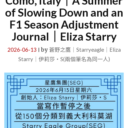
Como, Italy｜A Summer
of Slowing Down and an
F1 Season Adjustment
Journal｜Eliza Starry
2026-06-13
by
蒼野之鷹｜Starryeagle｜Eliza
|
Starry｜伊莉莎・S(兩個筆名為同一人)