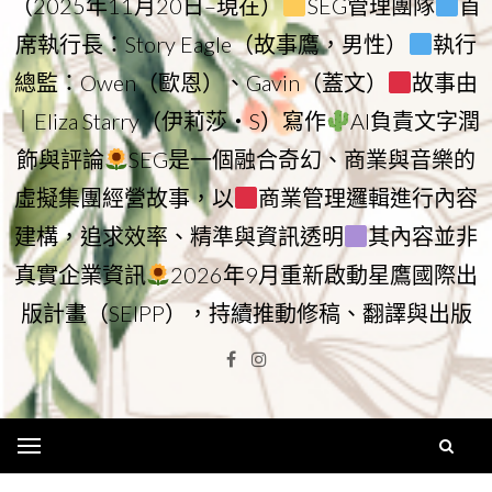
（2025年11月20日–現在）
SEG管理團隊
首
席執行長：Story Eagle（故事鷹，男性）
執行
總監：Owen（歐恩）、Gavin（蓋文）
故事由
｜Eliza Starry（伊莉莎・S）寫作
AI負責文字潤
飾與評論
SEG是一個融合奇幻、商業與音樂的
虛擬集團經營故事，以
商業管理邏輯進行內容
建構，追求效率、精準與資訊透明
其內容並非
真實企業資訊
2026年9月重新啟動星鷹國際出
版計畫（SEIPP），持續推動修稿、翻譯與出版
Facebook
Instagram
Menu