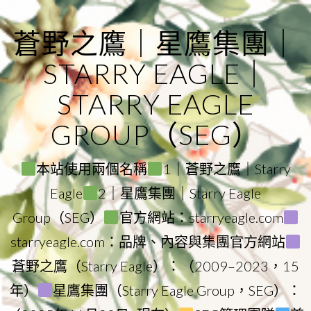
Skip
to
蒼野之鷹｜星鷹集團｜
content
STARRY EAGLE｜
STARRY EAGLE
GROUP（SEG）
本站使用兩個名稱
1｜蒼野之鷹｜Starry
Eagle
2｜星鷹集團｜Starry Eagle
Group（SEG）
官方網站：starryeagle.com
starryeagle.com：品牌、內容與集團官方網站
蒼野之鷹（Starry Eagle）：（2009–2023，15
年）
星鷹集團（Starry Eagle Group，SEG）：