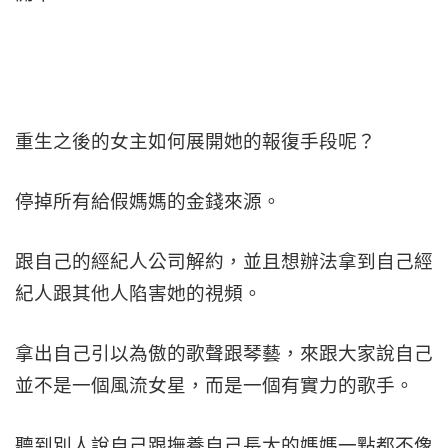
重生之後的女主如何展開她的報復手段呢？
停掉所有給假媽媽的金錢來源。
跟自己的經紀人公司解約，並且想辦法拿到自己經
紀人跟其他人陷害她的視頻。
拿出自己引以為傲的歌聲跟琴藝，來跟大家說自己
並不是一個風流女星，而是一個有實力的歌手。
聽到別人說自己跟撫養自己長大的媽媽一點都不像