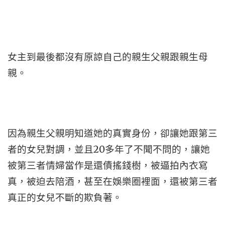
女主到最後都沒有原諒自己的親生父親跟親生母
親。
因為親生父親明知道她的真實身份，卻讓她跟第三
者的女兒對調，並且20多年了不聞不問的，讓她
被第三者情婦當作是還債搖錢樹，被逼拍內衣寫
真，被迫去陪酒，甚至在娛樂圈裡面，還被第三者
真正的女兒不斷的欺負著。