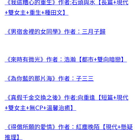
《我這糟心的重生》作者:石頭與水【長篇+現代
+雙女主+重生+種田文】
《男宿舍裡的女同學》作者：三月子歸
《來時有微光》作者：浩瀚【都市+雙向暗戀】
《為你藍的那片海》作者：子三三
《真假千金交換之後》作者:向重逢【短篇+現代
+雙女主+無CP+溫馨治癒】
《得償所願的愛情》作者：紅塵晚陌【現代+懸疑
推理】