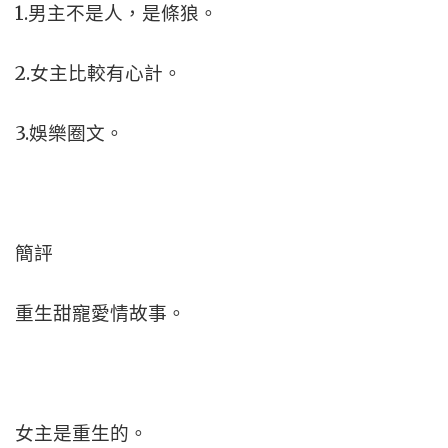
1.男主不是人，是條狼。
2.女主比較有心計。
3.娛樂圈文。
簡評
重生甜寵愛情故事。
女主是重生的。