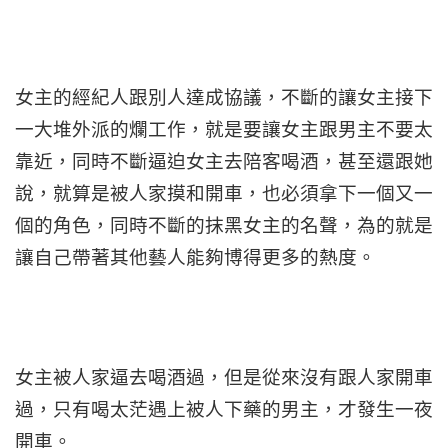
女主的經紀人跟別人達成協議，不斷的讓女主接下
一大堆外派的爛工作，就是要讓女主跟男主不要太
靠近，同時不斷逼迫女主去陪客喝酒，甚至還跟她
說，就算是被人家摸和開車，也必須拿下一個又一
個的角色，同時不斷的抹黑女主的名聲，為的就是
讓自己帶著其他藝人能夠博得更多的熱度。
女主被人家逼去喝酒過，但是從來沒有跟人家開車
過，只有喝太茫遇上被人下藥的男主，才發生一夜
開車。