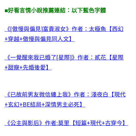
■好看言情小說推薦連結：以下藍色字體
《[傲慢與偏見]富貴淑女》作者：太極魚【西幻
+穿越+傲慢與偏見同人文】
《一覺醒來我已婚了[星際]》作者：貳花【星際
+甜寵+先婚後愛】
《已故前男友微信纏上我》作者：淺夜白【現代
+玄幻+BE結局+深情男主必死】
《公主與影后》作者:莫里【短篇+現代+古穿今】