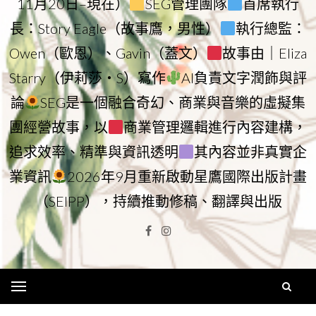
11月20日–現在）
SEG管理團隊
首席執行
長：Story Eagle（故事鷹，男性）
執行總監：
Owen（歐恩）、Gavin（蓋文）
故事由｜Eliza
Starry（伊莉莎・S）寫作
AI負責文字潤飾與評
論
SEG是一個融合奇幻、商業與音樂的虛擬集
團經營故事，以
商業管理邏輯進行內容建構，
追求效率、精準與資訊透明
其內容並非真實企
業資訊
2026年9月重新啟動星鷹國際出版計畫
（SEIPP），持續推動修稿、翻譯與出版
Facebook
Instagram
Menu