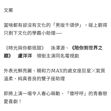
文案
當啥都有卻沒有文化的「男版千頌伊」，碰上窮得
只剩下文化的學霸小助理──
《時光與你都很甜》 孫澤源、
《陪你到世界之
巔》 盧洋洋
領銜主演同名電視劇
外表光鮮亮麗、親和力MAX的處女座巨星╳氣質
溫柔、純真善良的雙子座助理
即將上演一場令人春心萌動、「傻呼呼」的青春戀
愛喜劇！