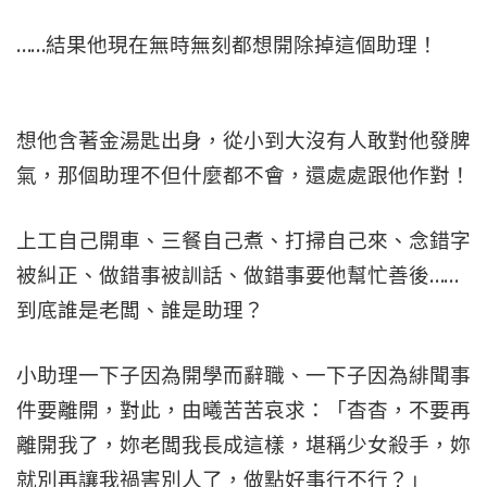
……結果他現在無時無刻都想開除掉這個助理！
想他含著金湯匙出身，從小到大沒有人敢對他發脾
氣，那個助理不但什麼都不會，還處處跟他作對！
上工自己開車、三餐自己煮、打掃自己來、念錯字
被糾正、做錯事被訓話、做錯事要他幫忙善後……
到底誰是老闆、誰是助理？
小助理一下子因為開學而辭職、一下子因為緋聞事
件要離開，對此，由曦苦苦哀求：「杳杳，不要再
離開我了，妳老闆我長成這樣，堪稱少女殺手，妳
就別再讓我禍害別人了，做點好事行不行？」