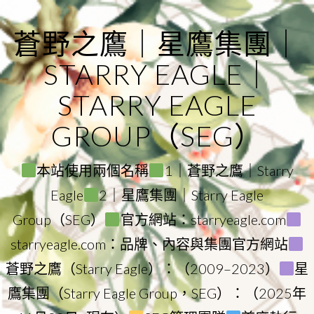
Skip
to
蒼野之鷹｜星鷹集團｜
content
STARRY EAGLE｜
STARRY EAGLE
GROUP（SEG）
本站使用兩個名稱
1｜蒼野之鷹｜Starry
Eagle
2｜星鷹集團｜Starry Eagle
Group（SEG）
官方網站：starryeagle.com
starryeagle.com：品牌、內容與集團官方網站
蒼野之鷹（Starry Eagle）：（2009–2023）
星
鷹集團（Starry Eagle Group，SEG）：（2025年