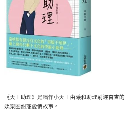
《天王助理》是唱作小天王由曦和助理尉遲杳杳的
娛樂圈甜寵愛情故事。