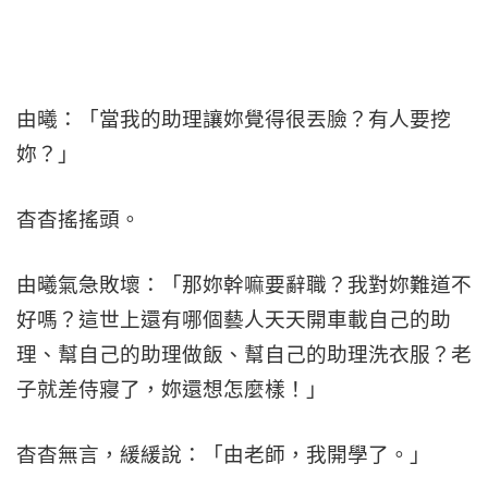
由曦：「當我的助理讓妳覺得很丟臉？有人要挖
妳？」
杳杳搖搖頭。
由曦氣急敗壞：「那妳幹嘛要辭職？我對妳難道不
好嗎？這世上還有哪個藝人天天開車載自己的助
理、幫自己的助理做飯、幫自己的助理洗衣服？老
子就差侍寢了，妳還想怎麼樣！」
杳杳無言，緩緩說：「由老師，我開學了。」