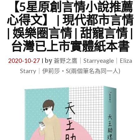
【5星原創言情小說推薦
心得文】 | 現代都市言情
| 娛樂圈言情 | 甜寵言情 |
台灣已上市實體紙本書
2020-10-27
by
蒼野之鷹｜Starryeagle｜Eliza
|
Starry｜伊莉莎・S(兩個筆名為同一人)