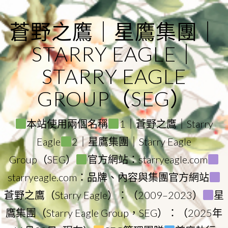
Skip
to
蒼野之鷹｜星鷹集團｜
content
STARRY EAGLE｜
STARRY EAGLE
GROUP（SEG）
本站使用兩個名稱
1｜蒼野之鷹｜Starry
Eagle
2｜星鷹集團｜Starry Eagle
Group（SEG）
官方網站：starryeagle.com
starryeagle.com：品牌、內容與集團官方網站
蒼野之鷹（Starry Eagle）：（2009–2023）
星
鷹集團（Starry Eagle Group，SEG）：（2025年