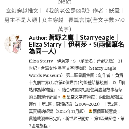
Next
玄幻穿越推文 | 《我的老公是凶獸》作者：妖霏 |
男主不是人類 | 女主穿越 | 長篇言情(全文字數>40
萬字)
蒼野之鷹｜Starryeagle｜
Author:
Eliza Starry｜伊莉莎・S(兩個筆名
為同一人)
Eliza Starry｜伊莉莎・S （前筆名：蒼野之鷹） 21
世紀，台灣女性 星空文字博物館（Starry Eagle
Words Museum） 第二區星鷹集團：創作者。 負責
十九個世界(包含第0個世界)的整體結構規劃， 以「網
站作為博物館」、 結合現實網站經營與虛擬故事框架
的長期運作計畫。
星空文字博物館：兩個區域獨立
運作 ｜第1區：閱讀紀錄（2009–2023） ｜第2區：
真實網站經營（2025年11月起）
兩個區域意義：
舊連載漫畫已完結，新世界已開始。 第1區是記憶，第
2區是旅程。