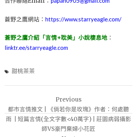
合作聯絡Email：
papan0905@gmail.com
蒼野之鷹網站：
https://www.starryeagle.com/
蒼野之鷹介紹「言情+耽美」小說棲息地
：
linktr.ee/starryeagle.com
甜桃茶茶
文
Previous
章
都市言情推文 | 《倘若你是玫瑰》作者：何處聽
導
雨 | 短篇言情(全文字數<40萬字) | 莊園病弱攝影
覽
師VS豪門棄婦小花匠