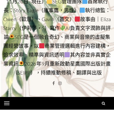
11月20日–現在）
SEG管理團隊
首席執行
長：Story Eagle（故事鷹，男性）
執行總監：
Owen（歐恩）、Gavin（蓋文）
故事由｜Eliza
Starry（伊莉莎・S）寫作
AI負責文字潤飾與評
論
SEG是一個融合奇幻、商業與音樂的虛擬集
團經營故事，以
商業管理邏輯進行內容建構，
追求效率、精準與資訊透明
其內容並非真實企
業資訊
2026年9月重新啟動星鷹國際出版計畫
（SEIPP），持續推動修稿、翻譯與出版
Facebook
Instagram
Menu