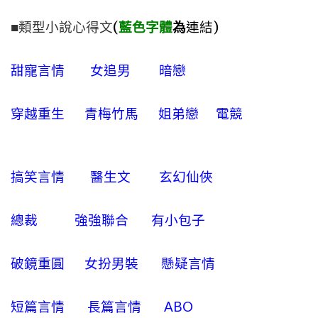
■類型小說心得文
(
藍色字體
為
連結)
甜寵言情
女追男
暗戀
穿越重生
青梅竹馬
姐弟戀
電競
搞笑言情
醫生文
玄幻仙俠
總裁
強強聯合
有小包子
破鏡重圓
女扮男裝
懸疑言情
短篇言情
長篇言情
ABO