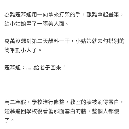
為難楚慕遙用一向拿來打架的手，艱難拿起畫筆，
給小姑娘畫了一張美人面。
萬萬沒想到第二天顏料一干，小姑娘就去勾搭別的
簡筆劃小人了。
楚慕遙：……給老子回來！
高二寒假，學校進行修整，教室的牆被刷得雪白，
楚慕遙回學校後看著那面雪白的牆，整個人都傻
了。