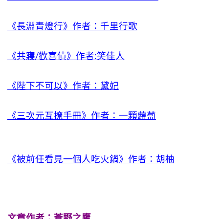
《長淵青燈行》作者：千里行歌
《共寢/歡喜債》作者:笑佳人
《陛下不可以》作者：黛妃
《三次元互撩手冊》作者：一顆蘿蔔
《被前任看見一個人吃火鍋》作者：胡柚
文章作者：蒼野之鷹