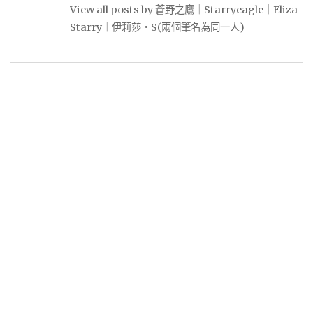
View all posts by 蒼野之鷹｜Starryeagle｜Eliza
Starry｜伊莉莎・S(兩個筆名為同一人)