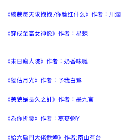
《總裁每天求抱抱 /你脸红什么》作者：川瀾
《穿成至高女神像》作者：星棘
《末日瘋人院》作者：奶香味噠
《獨佔月光》作者：予我白鷺
《美貌是長久之計》作者：墨九言
《為你折腰》作者：燕麥粥Y
《給六扇門大佬遞煙》作者:南山有台