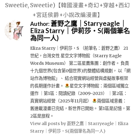
Sweetie, Sweetie)【韓國漫畫+奇幻+穿越+西幻
+宮廷侯爵+小說改編漫畫】
蒼野之鷹｜Starryeagle｜
Author:
Eliza Starry｜伊莉莎・S(兩個筆名
為同一人)
Eliza Starry｜伊莉莎・S （前筆名：蒼野之鷹） 21
世紀，台灣女性 星空文字博物館（Starry Eagle
Words Museum） 第二區星鷹集團：創作者。 負責
十九個世界(包含第0個世界)的整體結構規劃， 以「網
站作為博物館」、 結合現實網站經營與虛擬故事框架
的長期運作計畫。
星空文字博物館：兩個區域獨立
運作 ｜第1區：閱讀紀錄（2009–2023） ｜第2區：
真實網站經營（2025年11月起）
兩個區域意義：
舊連載漫畫已完結，新世界已開始。 第1區是記憶，第
2區是旅程。
View all posts by 蒼野之鷹｜Starryeagle｜Eliza
Starry｜伊莉莎・S(兩個筆名為同一人)