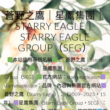
Skip
to
蒼野之鷹｜星鷹集團｜
content
STARRY EAGLE｜
STARRY EAGLE
GROUP（SEG）
本站使用兩個名稱
1｜蒼野之鷹｜Starry
Eagle
2｜星鷹集團｜Starry Eagle
Group（SEG）
官方網站：starryeagle.com
starryeagle.com：品牌、內容與集團官方網站
蒼野之鷹（Starry Eagle）：（2009–2023，15
年）
星鷹集團（Starry Eagle Group，SEG）：