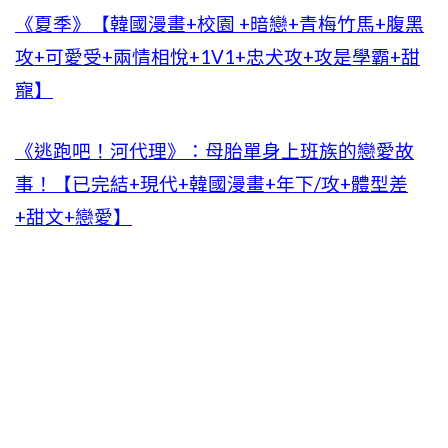
《夏季》【韓國漫畫+校園 +暗戀+青梅竹馬+腹黑
攻+可愛受+兩情相悅+1V1+忠犬攻+攻是學霸+甜
寵】
《逃跑吧！河代理》：母胎單身上班族的戀愛故
事！【已完結+現代+韓國漫畫+年下/攻+體型差
+甜文+戀愛】