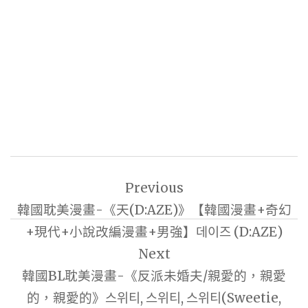
文
Previous
章
韓國耽美漫畫-《天(D:AZE)》【韓國漫畫+奇幻
導
+現代+小說改編漫畫+男強】데이즈 (D:AZE)
覽
Next
韓國BL耽美漫畫-《反派未婚夫/親愛的，親愛
的，親愛的》스위티, 스위티, 스위티(Sweetie,