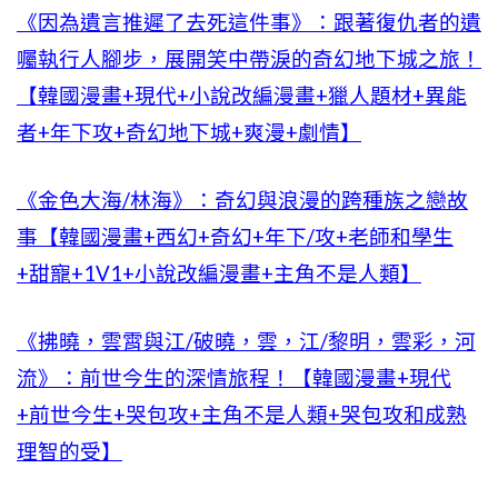
《因為遺言推遲了去死這件事》：跟著復仇者的遺
囑執行人腳步，展開笑中帶淚的奇幻地下城之旅！
【韓國漫畫+現代+小說改編漫畫+獵人題材+異能
者+年下攻+奇幻地下城+爽漫+劇情】
《金色大海/林海》：奇幻與浪漫的跨種族之戀故
事【韓國漫畫+西幻+奇幻+年下/攻+老師和學生
+甜寵+1V1+小說改編漫畫+主角不是人類】
《拂曉，雲霄與江/破曉，雲，江/黎明，雲彩，河
流》：前世今生的深情旅程！【韓國漫畫+現代
+前世今生+哭包攻+主角不是人類+哭包攻和成熟
理智的受】