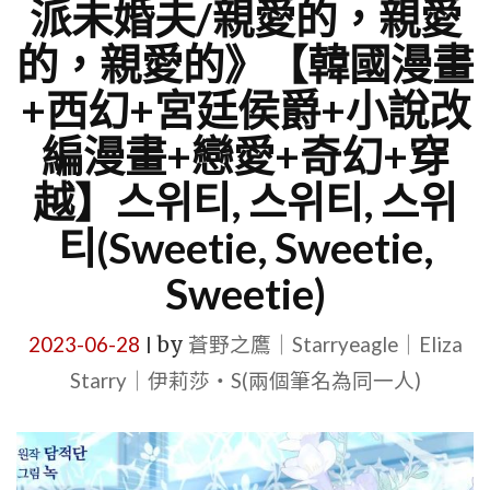
派未婚夫/親愛的，親愛
的，親愛的》【韓國漫畫
+西幻+宮廷侯爵+小說改
編漫畫+戀愛+奇幻+穿
越】스위티, 스위티, 스위
티(Sweetie, Sweetie,
Sweetie)
2023-06-28
by
蒼野之鷹｜Starryeagle｜Eliza
|
Starry｜伊莉莎・S(兩個筆名為同一人)