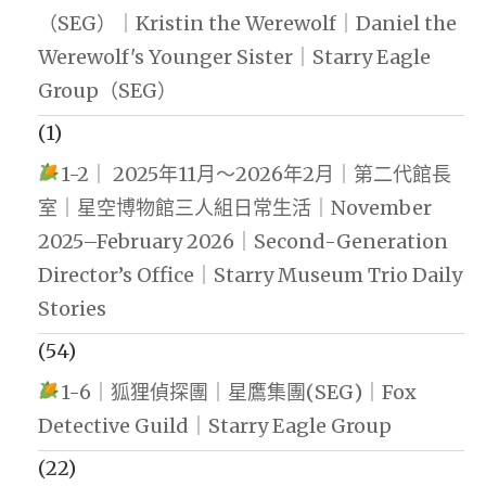
（SEG）｜Kristin the Werewolf｜Daniel the
Werewolf's Younger Sister｜Starry Eagle
Group（SEG）
(1)
1-2｜ 2025年11月～2026年2月｜第二代館長
室｜星空博物館三人組日常生活｜November
2025–February 2026｜Second-Generation
Director’s Office｜Starry Museum Trio Daily
Stories
(54)
1-6｜狐狸偵探團｜星鷹集團(SEG)｜Fox
Detective Guild｜Starry Eagle Group
(22)