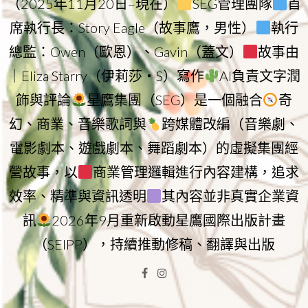
（2025年11月20日–現在）
SEG管理團隊
首
席執行長：Story Eagle（故事鷹，男性）
執行
總監：Owen（歐恩）、Gavin（蓋文）
故事由
｜Eliza Starry（伊莉莎・S）寫作
AI負責文字潤
飾與評論
星鷹集團（SEG）是一個融合
奇
幻、商業、音樂歌詞與
跨媒體改編（音樂劇、
電影劇本、遊戲劇本、舞蹈劇本）的虛擬集團經
營故事，以
商業管理邏輯進行內容建構，追求
效率、精準與資訊透明
其內容並非真實企業資
訊
2026年9月重新啟動星鷹國際出版計畫
（SEIPP），持續推動修稿、翻譯與出版
Facebook
Instagram