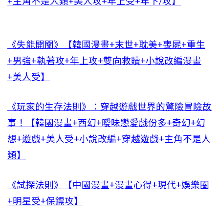
+主角不是人類+美人攻+年上受+年下/攻】
《失能開關》【韓國漫畫+末世+耽美+喪屍+重生
+男強+執著攻+年上攻+雙向救贖+小說改編漫畫
+美人受】
《玩家的生存法則》：穿越遊戲世界的驚險冒險故
事！【韓國漫畫+西幻+曖味戀愛戲份多+奇幻+幻
想+遊戲+美人受+小說改編+穿越遊戲+主角不是人
類】
《試探法則》【中國漫畫+漫畫心得+現代+娛樂圈
+明星受+保鏢攻】