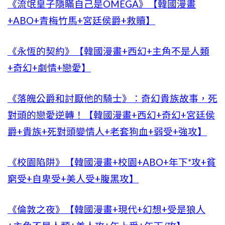
《流氓皇子隱瞞自己是OMEGA》【韓國漫畫
+ABO+青梅竹馬+宮廷侯爵+救贖】
《永恆的契約》【韓國漫畫+西幻+主角不是人類
+奇幻+劇情+戀愛】
《落魄公爵和討厭他的騎士》：奇幻貴族故事，死
對頭的戀愛逆轉！【韓國漫畫+西幻+奇幻+宮廷侯
爵+貴族+死對頭變情人+老套狗血+弱受+強攻】
《校園陷阱》【韓國漫畫+校園+ABO+年下*攻+貧
窮受+自卑受+美人受+腹黑攻】
《倫敦之夜》【韓國漫畫+現代+幻想+受是狼人