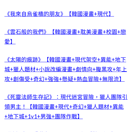
《我來自烏雀橋的朋友》【韓國漫畫+現代】
《雲石般的我們》【韓國漫畫+耽美漫畫+校園+戀
愛】
《太陽的痕跡》【韓國漫畫+現代架空+異能+地下
城+獵人題材+小說改編漫畫+劇情向+腹黑攻+年上
攻+創傷受+奇幻+強強+懸疑+熱血冒險+無限流】
《死靈法師生存記》：現代迷宮冒險，獵人團隊引
領男主！【韓國漫畫+現代+奇幻+獵人題材+異能
+地下城+1v1+男強+團隊作戰】