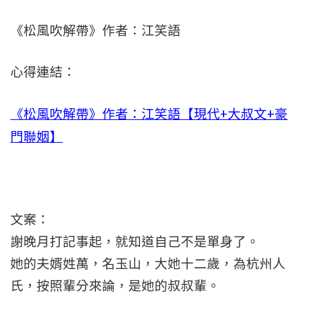
《松風吹解帶》作者：江笑語
心得連結：
《松風吹解帶》作者：江笑語【現代+大叔文+豪
門聯姻】
文案：
謝晚月打記事起，就知道自己不是單身了。
她的夫婿姓萬，名玉山，大她十二歲，為杭州人
氏，按照輩分來論，是她的叔叔輩。