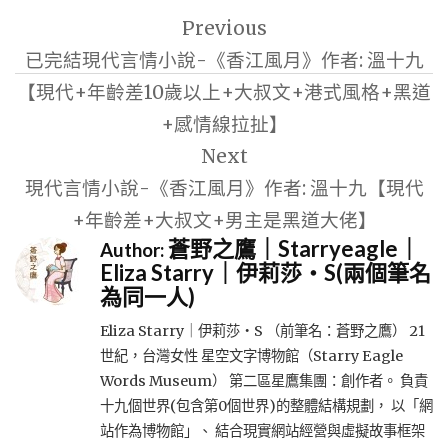
文
Previous
章
已完結現代言情小說-《香江風月》作者: 溫十九
導
【現代+年齡差10歲以上+大叔文+港式風格+黑道
覽
+感情線拉扯】
Next
現代言情小說-《香江風月》作者: 溫十九【現代
+年齡差+大叔文+男主是黑道大佬】
蒼野之鷹｜Starryeagle｜
Author:
Eliza Starry｜伊莉莎・S(兩個筆名
為同一人)
Eliza Starry｜伊莉莎・S （前筆名：蒼野之鷹） 21
世紀，台灣女性 星空文字博物館（Starry Eagle
Words Museum） 第二區星鷹集團：創作者。 負責
十九個世界(包含第0個世界)的整體結構規劃， 以「網
站作為博物館」、 結合現實網站經營與虛擬故事框架