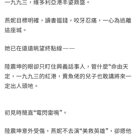
一九九三，維多利亞港丰姿鼎盛。
燕妮目標明確，讀書揾錢，咬牙忍痛，一心為逃離
這座城。
她已在遠遠眺望終點線——
陸震坤的眼卻只盯住興義話事人，管什麼“命由天
定，一九九三的紅港，賣魚佬的兒子也敢講將來一
定出人頭地。
初見時簡直“電閃雷鳴”。
陸震坤意外受傷，燕妮不去演“美救英雄”，卻摁他