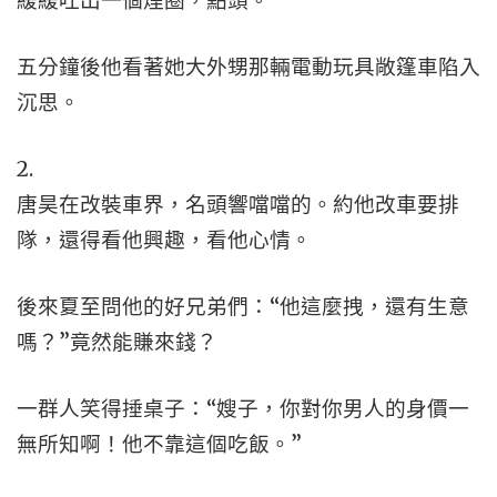
緩緩吐出一個煙圈，點頭。
五分鐘後他看著她大外甥那輛電動玩具敞篷車陷入
沉思。
2.
唐昊在改裝車界，名頭響噹噹的。約他改車要排
隊，還得看他興趣，看他心情。
後來夏至問他的好兄弟們：“他這麼拽，還有生意
嗎？”竟然能賺來錢？
一群人笑得捶桌子：“嫂子，你對你男人的身價一
無所知啊！他不靠這個吃飯。”