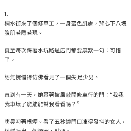
1.
桐水街來了個修車工，一身蜜色肌膚，背心下八塊
腹肌若隱若現。
夏至每次踩著水坑路過店門都要感歎一句：可惜
了。
語氣惋惜得仿佛看見了一個失·足少男。
直到有一天，她裹著披風敲開修車行的門：“我我
我車壞了能能能幫我看看嗎？”
唐昊叼著根煙。看了五秒鐘門口凍得發抖的女人，