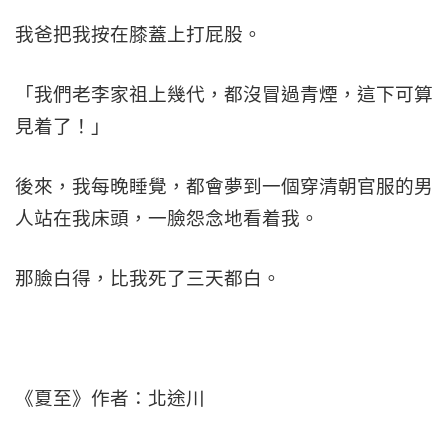
我爸把我按在膝蓋上打屁股。
「我們老李家祖上幾代，都沒冒過青煙，這下可算
見着了！」
後來，我每晚睡覺，都會夢到一個穿清朝官服的男
人站在我床頭，一臉怨念地看着我。
那臉白得，比我死了三天都白。
《夏至》作者：北途川