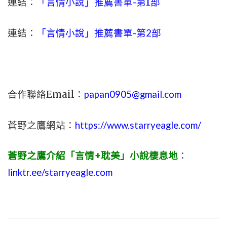
連結：
「言情小說」推薦書單-
第1部
連結：
「言情小說」推薦書單-第2部
合作聯絡Email：
papan0905@gmail.com
蒼野之鷹網站：
https://www.starryeagle.com/
蒼野之鷹介紹「言情+耽美」小說棲息地
：
linktr.ee/starryeagle.com