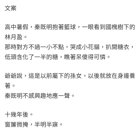
文案
高中暑假，秦既明抱著籃球，一眼看到國槐樹下的
林月盈。
那時對方不過一小不點，哭成小花貓，扒開糖衣，
低頭含化了一半的糖，瞧著呆傻得可憐。
爺爺說，這是以前屬下的孫女，以後就放在身邊養
著。
秦既明不感興趣地應一聲。
十幾年後。
窗簾微掩，半明半寐。