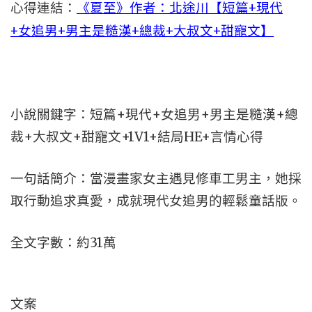
心得連結：
《夏至》作者：北途川【短篇+現代
+女追男+男主是糙漢+總裁+大叔文+甜寵文】
小說關鍵字：短篇+現代+女追男+男主是糙漢+總
裁+大叔文+甜寵文+1V1+結局HE+言情心得
一句話簡介：當漫畫家女主遇見修車工男主，她採
取行動追求真愛，成就現代女追男的輕鬆童話版。
全文字數：約31萬
文案