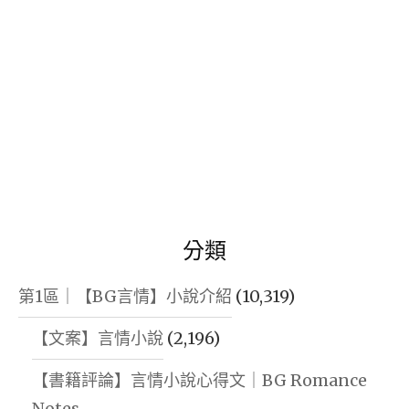
分類
第1區｜【BG言情】小說介紹
(10,319)
【文案】言情小說
(2,196)
【書籍評論】言情小說心得文｜BG Romance
Notes