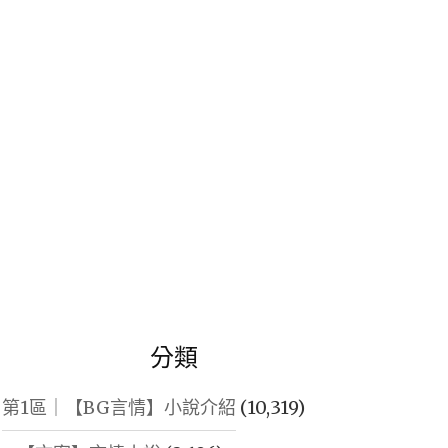
鍵
字:
分類
第1區｜【BG言情】小說介紹
(10,319)