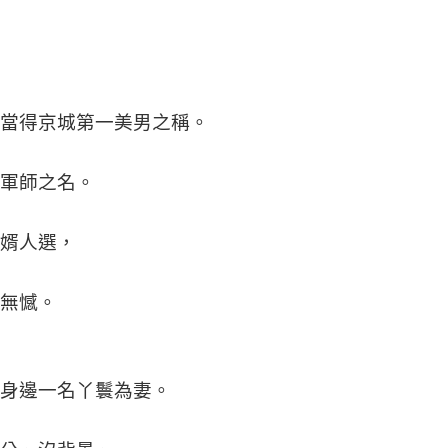
當得京城第一美男之稱。
軍師之名。
婿人選，
無憾。
身邊一名丫鬟為妻。