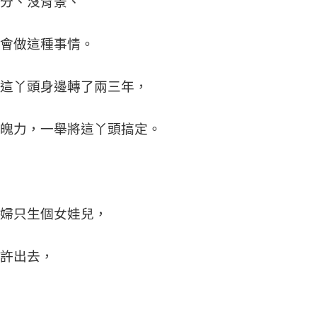
分、沒背景、
會做這種事情。
這丫頭身邊轉了兩三年，
魄力，一舉將這丫頭搞定。
婦只生個女娃兒，
許出去，