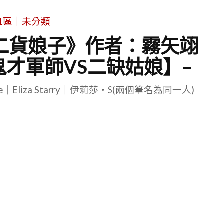
1區｜未分類
《二貨娘子》作者：霧矢翊
才軍師VS二缺姑娘】–
le｜Eliza Starry｜伊莉莎・S(兩個筆名為同一人)