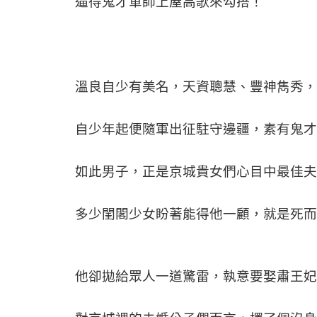
逼得鬼才軍師上屋高歌來勾搭！
溫良自少有美名，天資聰慧、豐神雋秀，
自少年起便隨軍出征駐守邊疆，素有鬼才
如此男子，正是京城貴女們心目中最佳夫
多少閨閣少女盼著能得他一顧，就是死而
他卻拋給眾人一道驚雷，執意要娶肅王妃