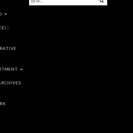
尋
D
關
鍵
CE)｜
字:
RATIVE
RTMENT
RCHIVES
RK