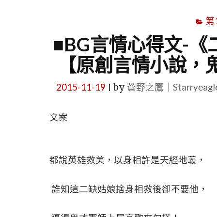
第
■BG言情心得文-
【原創言情小說，鬼
2015-11-19
by
蒼野之鷹｜Starryeag
|
文案
都說英雄救美，以身相許是天經地義，
誰知這二缺姑娘捨身相救後卻不要他，