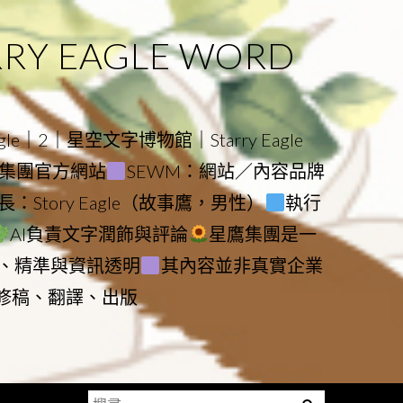
 EAGLE WORD
e｜2｜星空文字博物館｜Starry Eagle
物館與集團官方網站
SEWM：網站／內容品牌
：Story Eagle（故事鷹，男性）
執行
AI負責文字潤飾與評論
星鷹集團是一
、精準與資訊透明
其內容並非真實企業
動修稿、翻譯、出版
搜
Menu