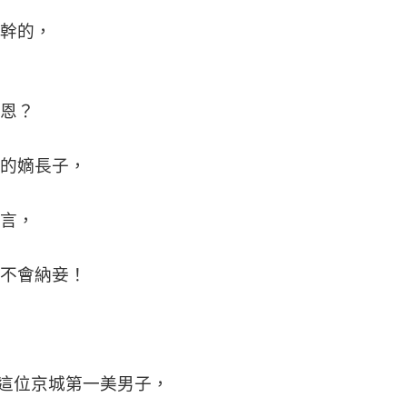
幹的，
恩？
的嫡長子，
言，
不會納妾！
這位京城第一美男子，