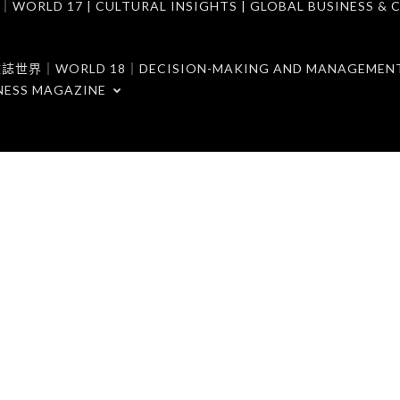
7 | CULTURAL INSIGHTS | GLOBAL BUSINESS & C
ORLD 18｜DECISION-MAKING AND MANAGEMENT 
NESS MAGAZINE