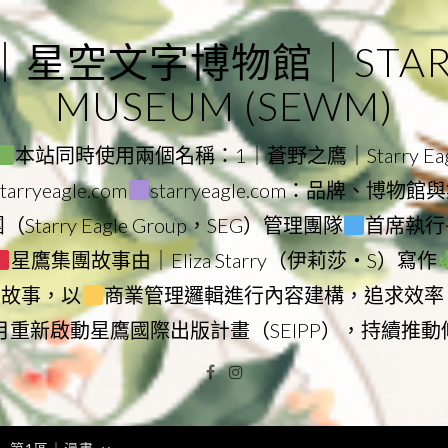
｜星空文字博物館｜STARRY
MUSEUM (SEWM)
本站同時使用兩個名稱：1｜蒼野之鷹｜Starry Eagl
ryeagle.com
starryeagle.com：品牌、博
Starry Eagle Group，SEG）管理團隊
首席執行長
星鷹集團故事由｜Eliza Starry（伊莉莎・S）寫作
營故事，以
商業管理邏輯進行內容建構，追求效率
9月重新啟動星鷹國際出版計畫（SEIPP），持續推
Facebook
Instagram