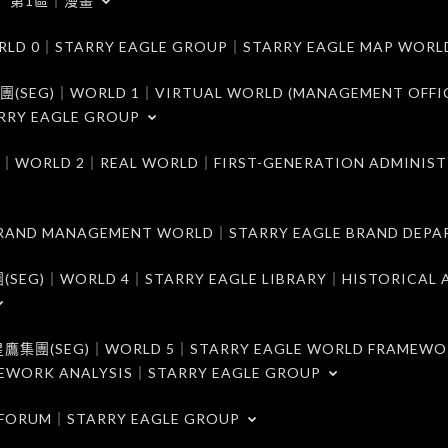
第1區｜漫畫
｜STARRY EAGLE GROUP｜STARRY EAGLE MAP WORL
)｜WORLD 1｜VIRTUAL WORLD (MANAGEMENT OFFI
RRY EAGLE GROUP
D 2｜REAL WORLD｜FIRST-GENERATION ADMINIST
MANAGEMENT WORLD｜STARRY EAGLE BRAND DEPA
ORLD 4｜STARRY EAGLE LIBRARY｜HISTORICAL A
EG)｜WORLD 5｜STARRY EAGLE WORLD FRAMEWO
MEWORK ANALYSIS｜STARRY EAGLE GROUP
ORUM｜STARRY EAGLE GROUP