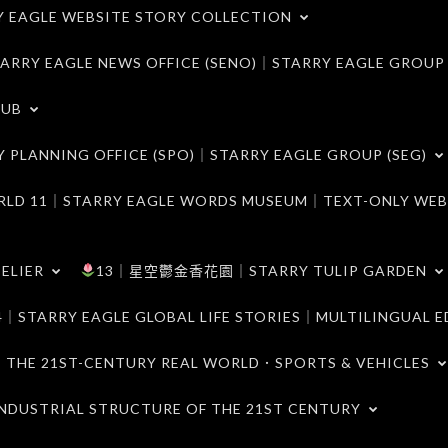
LE WEBSITE STORY COLLECTION
 EAGLE NEWS OFFICE (SENO)｜STARRY EAGLE GROUP
LUB
ANNING OFFICE (SPO)｜STARRY EAGLE GROUP (SEG)
｜STARRY EAGLE WORDS MUSEUM｜TEXT-ONLY WEB
ELIER
13｜星空鬱金香花園｜STARRY TULIP GARDEN
RY EAGLE GLOBAL LIFE STORIES｜MULTILINGUAL E
21ST-CENTURY REAL WORLD．SPORTS & VEHICLES
TRIAL STRUCTURE OF THE 21ST CENTURY