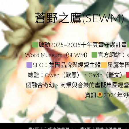
Skip
to
蒼野之鷹(SEWM)
content
啟動2025–2035十年真實守護計畫
Word Museum（SEWM）
官方網站：star
SEG：集團品牌與經營主體
星鷹集團（
總監：Owen（歐恩）、Gavin（蓋文）
個融合奇幻、商業與音樂的虛擬集團經
資訊
2026年