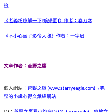
拾
《老婆粉瞭解一下[娛樂圈]》作者：春刀寒
《不小心坐了影帝大腿》作者：一字眉
文章作者：蒼野之鷹
個人網站：
蒼野之鷹 (
www.
starryeagle.com
)→完
整的小說心得文彙總網站
IG：
蒼野之鷹看小說在IG (@starryeagle)→會放文