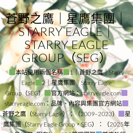
Skip
to
蒼野之鷹｜星鷹集團｜
content
STARRY EAGLE｜
STARRY EAGLE
GROUP（SEG）
本站使用兩個名稱
1｜蒼野之鷹｜Starry
Eagle
2｜星鷹集團｜Starry Eagle
Group（SEG）
官方網站：starryeagle.com
starryeagle.com：品牌、內容與集團官方網站
蒼野之鷹（Starry Eagle）：（2009–2023）
星
鷹集團（Starry Eagle Group，SEG）：（2025年