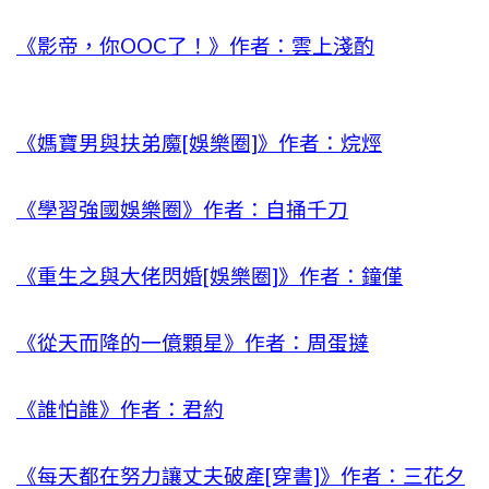
《影帝，你OOC了！》作者：雲上淺酌
《媽寶男與扶弟魔[娛樂圈]》作者：烷烴
《學習強國娛樂圈》作者：自捅千刀
《重生之與大佬閃婚[娛樂圈]》作者：鐘僅
《從天而降的一億顆星》作者：周蛋撻
《誰怕誰》作者：君約
《每天都在努力讓丈夫破產[穿書]》作者：三花夕