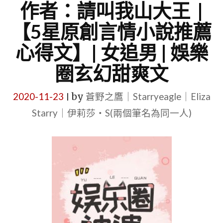
作者：請叫我山大王 |
【5星原創言情小說推薦
心得文】| 女追男 | 娛樂
圈玄幻甜爽文
2020-11-23
by
蒼野之鷹｜Starryeagle｜Eliza
|
Starry｜伊莉莎・S(兩個筆名為同一人)