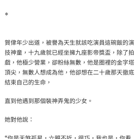
*
賀侓年少出道，被譽為天生就該吃演員這碗飯的演
技神童，十九歲就已經坐擁九座影帝獎盃，除了拍
戲，他極少營業，卻粉絲無數，他是圈裡的金字塔
頂尖，無數人想成為他，他卻想在二十歲那天徹底
結束自己的生命，
直到他遇到那個裝神弄鬼的少女。
她對他說：
“你是天煞孤星，六親不近，很巧，我也是，你看