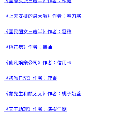
《團寵反派三歲半》作者：松庭
《上天安排的最大啦》作者：春刀寒
《國民閨女三歲半》作者：雲稚
《桃花痣》作者：藍妯
《仙凡娛樂公司》作者：信用卡
《初吻日記》作者：鹿靈
《顧先生和顧太太》作者：桃子奶蓋
《天王助理》作者：準擬佳期