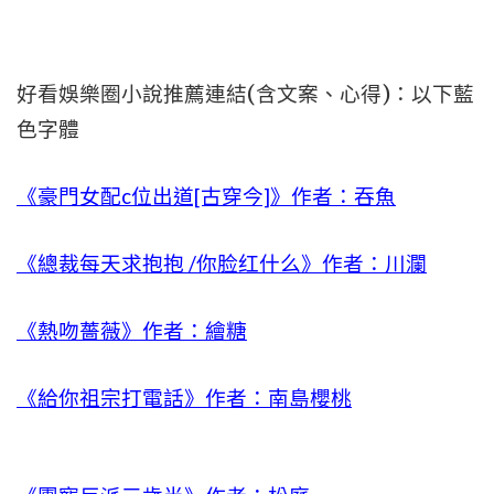
好看娛樂圈小說推薦連結(含文案、心得)：以下藍
色字體
《豪門女配c位出道[古穿今]》作者：吞魚
《總裁每天求抱抱 /你脸红什么》作者：川瀾
《熱吻薔薇》作者：繪糖
《給你祖宗打電話》作者：南島櫻桃