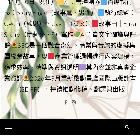
11月20日–現在）
SEG管理團隊
首席執行
長：Story Eagle（故事鷹，男性）
執行總監：
Owen（歐恩）、Gavin（蓋文）
故事由｜Eliza
Starry（伊莉莎・S）寫作
AI負責文字潤飾與評
論
SEG是一個融合奇幻、商業與音樂的虛擬集
團經營故事，以
商業管理邏輯進行內容建構，
追求效率、精準與資訊透明
其內容並非真實企
業資訊
2026年9月重新啟動星鷹國際出版計畫
（SEIPP），持續推動修稿、翻譯與出版
Facebook
Instagram
Menu