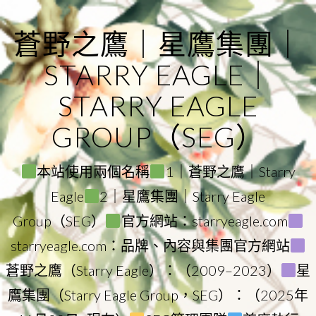
Skip
to
蒼野之鷹｜星鷹集團｜
content
STARRY EAGLE｜
STARRY EAGLE
GROUP（SEG）
本站使用兩個名稱
1｜蒼野之鷹｜Starry
Eagle
2｜星鷹集團｜Starry Eagle
Group（SEG）
官方網站：starryeagle.com
starryeagle.com：品牌、內容與集團官方網站
蒼野之鷹（Starry Eagle）：（2009–2023）
星
鷹集團（Starry Eagle Group，SEG）：（2025年