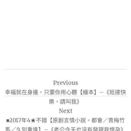
文
Previous
章
幸福就在身邊，只要你用心聽【繪本】–《抵達快
導
樂，請叫我》
覽
Next
■2017年4★不錯【原創言情小說，都會／青梅竹
馬／久別重逢】–《老公今天也沒有發現我懷孕》