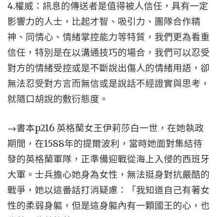
4.權威：訊息的傳送者是值得被人信任，具有一定
影響力的人士，比起才智、吸引力、團隊合作精
神、同情心、情緒掌控能力等特質，我們更為看重
信任，特別是在以溝通技巧的場合，我們可以忍受
對方的情緒受控或是不斷說出傷人的情緒用語，卻
無法忍受對方言而無信或是說話不經證實與思考，
就隨口胡說的敷衍態度。
→書本p216 英格蘭女王伊莉莎白一世，在她執政
期間，在1588年的提爾波利，當時她面對集結待
發的英格蘭軍隊，正準備迎戰從海上入侵的西班牙
大軍。士兵擔心她身為女性，無法挺身對抗嚴酷的
戰爭，她以這番話打消疑慮：「我知道自己有著女
性的柔弱身軀，但是這身軀內有一顆國王的心，也