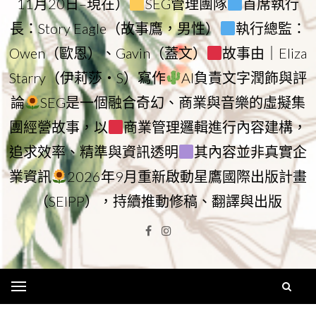
11月20日–現在）
SEG管理團隊
首席執行
長：Story Eagle（故事鷹，男性）
執行總監：
Owen（歐恩）、Gavin（蓋文）
故事由｜Eliza
Starry（伊莉莎・S）寫作
AI負責文字潤飾與評
論
SEG是一個融合奇幻、商業與音樂的虛擬集
團經營故事，以
商業管理邏輯進行內容建構，
追求效率、精準與資訊透明
其內容並非真實企
業資訊
2026年9月重新啟動星鷹國際出版計畫
（SEIPP），持續推動修稿、翻譯與出版
Facebook
Instagram
Menu