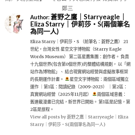
鄭三
蒼野之鷹｜Starryeagle｜
Author:
Eliza Starry｜伊莉莎・S(兩個筆名
為同一人)
Eliza Starry｜伊莉莎・S （前筆名：蒼野之鷹） 21
世紀，台灣女性 星空文字博物館（Starry Eagle
Words Museum） 第二區星鷹集團：創作者。 負責
十九個世界(包含第0個世界)的整體結構規劃， 以「網
站作為博物館」、 結合現實網站經營與虛擬故事框架
的長期運作計畫。
星空文字博物館：兩個區域獨立
運作 ｜第1區：閱讀紀錄（2009–2023） ｜第2區：
真實網站經營（2025年11月起）
兩個區域意義：
舊連載漫畫已完結，新世界已開始。 第1區是記憶，第
2區是旅程。
View all posts by 蒼野之鷹｜Starryeagle｜Eliza
Starry｜伊莉莎・S(兩個筆名為同一人)