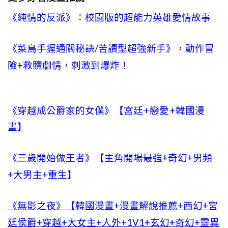
《純情的反派》：校園版的超能力英雄愛情故事
《菜鳥手握通關秘訣/苦讀型超強新手》，動作冒
險+救贖劇情，刺激到爆炸！
《穿越成公爵家的女僕》
【宮廷+戀愛+韓國漫
畫】
《三歲開始做王者》【主角開場最強+奇幻+男頻
+大男主+重生】
《無影之夜》【韓國漫畫+漫畫解說推薦+西幻+宮
廷侯爵+穿越+大女主+人外+1V1+玄幻+奇幻+靈異