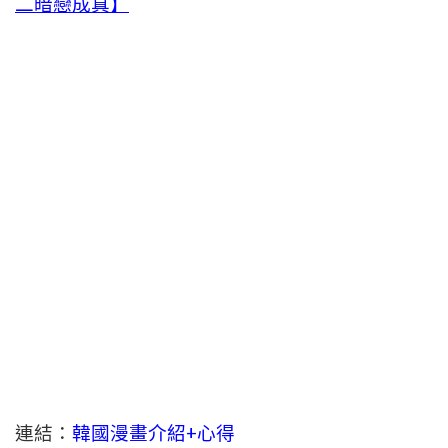
二暗戀成真】
連結：
韓國漫畫介紹+心得