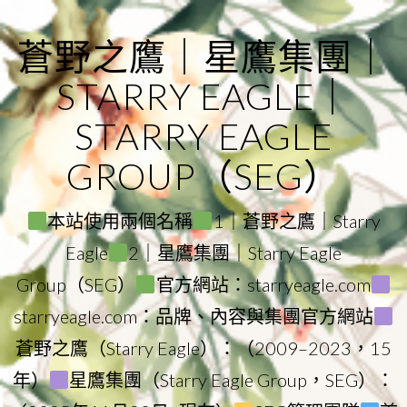
Skip
to
蒼野之鷹｜星鷹集團｜
content
STARRY EAGLE｜
STARRY EAGLE
GROUP（SEG）
本站使用兩個名稱
1｜蒼野之鷹｜Starry
Eagle
2｜星鷹集團｜Starry Eagle
Group（SEG）
官方網站：starryeagle.com
starryeagle.com：品牌、內容與集團官方網站
蒼野之鷹（Starry Eagle）：（2009–2023，15
年）
星鷹集團（Starry Eagle Group，SEG）：