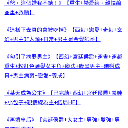
《爸，這個婚我不結！》【重生+戀愛線、親情線
並重+救贖】
《這樣下去真的會被吃掉》【西幻+戀愛+奇幻+玄
幻+男主非人類+日常+男主是金髮帥哥】
《勾引了病弱男主》【西幻+宮廷侯爵+穿書+穿越
重生+粉紅色頭髮女主角+魔法+腹黑男主+暗戀成
真+男主病弱+戀愛+養成】
《某天成為公主》【已完結+西幻+宮廷侯爵+養娃
+小包子+親情線為主+結局HE】
《再婚皇后》【宮廷侯爵+大女主+男強+雙強+男