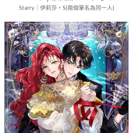
Starry｜伊莉莎・S(兩個筆名為同一人)