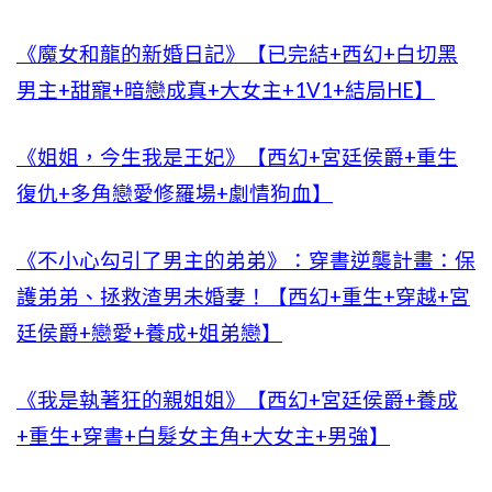
《魔女和龍的新婚日記》【已完結+西幻+白切黑
男主+甜寵+暗戀成真+大女主+1V1+結局HE】
《姐姐，今生我是王妃》【西幻+宮廷侯爵+重生
復仇+多角戀愛修羅場+劇情狗血】
《不小心勾引了男主的弟弟》：穿書逆襲計畫：保
護弟弟、拯救渣男未婚妻！【西幻+重生+穿越+宮
廷侯爵+戀愛+養成+姐弟戀】
《我是執著狂的親姐姐》【西幻+宮廷侯爵+養成
+重生+穿書+白髮女主角+大女主+男強】