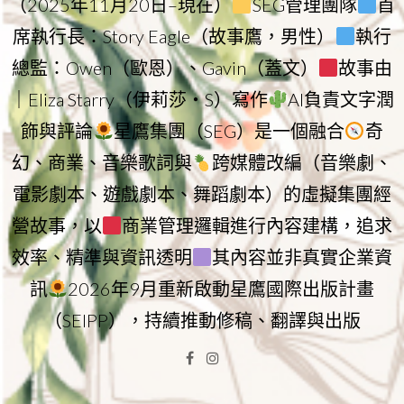
（2025年11月20日–現在）
SEG管理團隊
首
席執行長：Story Eagle（故事鷹，男性）
執行
總監：Owen（歐恩）、Gavin（蓋文）
故事由
｜Eliza Starry（伊莉莎・S）寫作
AI負責文字潤
飾與評論
星鷹集團（SEG）是一個融合
奇
幻、商業、音樂歌詞與
跨媒體改編（音樂劇、
電影劇本、遊戲劇本、舞蹈劇本）的虛擬集團經
營故事，以
商業管理邏輯進行內容建構，追求
效率、精準與資訊透明
其內容並非真實企業資
訊
2026年9月重新啟動星鷹國際出版計畫
（SEIPP），持續推動修稿、翻譯與出版
Facebook
Instagram