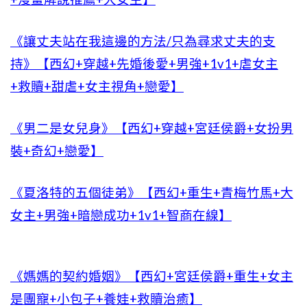
《讓丈夫站在我這邊的方法/只為尋求丈夫的支
持》【西幻+穿越+先婚後愛+男強+1v1+虐女主
+救贖+甜虐+女主視角+戀愛】
《男二是女兒身》【西幻+穿越+宮廷侯爵+女扮男
裝+奇幻+戀愛】
《夏洛特的五個徒弟》【西幻+重生+青梅竹馬+大
女主+男強+暗戀成功+1v1+智商在線】
《媽媽的契約婚姻》【西幻+宮廷侯爵+重生+女主
是團寵+小包子+養娃+救贖治癒】