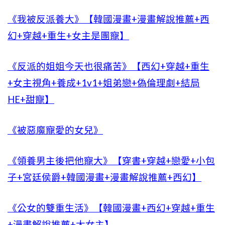
《我被反派養大》【韓國漫畫+漫畫解說推薦+西
幻+穿越+重生+女主是團寵】
《反派的姐姐今天也很痛苦》【西幻+穿越+重生
+女主視角+養成+1v1+姐弟戀+偽倫理劇+結局
HE+甜寵】
《被惡魔寵愛的女兒》
《領養男主後把他寵大》【穿書+穿越+戀愛+小包
子+宮廷侯爵+韓國漫畫+漫畫解說推薦+西幻】
《公女的雙重生活》【韓國漫畫+西幻+穿越+重生
+漫畫解說推薦+大女主】