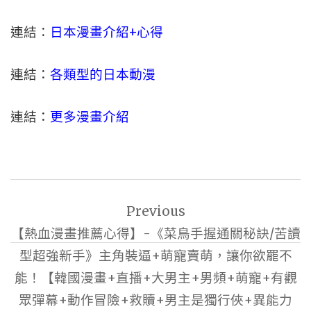
連結：
日本
漫畫介紹+心得
連結：
各類型的日本動漫
連結：
更多漫畫介紹
文
Previous
章
【熱血漫畫推薦心得】-《菜鳥手握通關秘訣/苦讀
導
型超強新手》主角裝逼+萌寵賣萌，讓你欲罷不
覽
能！【韓國漫畫+直播+大男主+男頻+萌寵+有觀
眾彈幕+動作冒險+救贖+男主是獨行俠+異能力