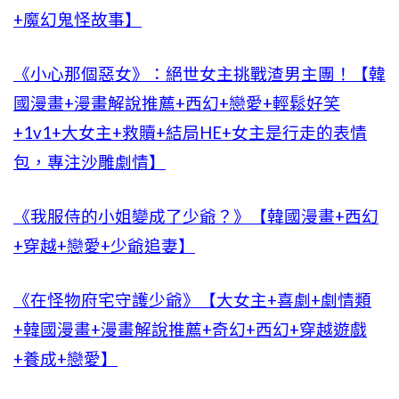
+魔幻鬼怪故事】
《小心那個惡女》：絕世女主挑戰渣男主團！【韓
國漫畫+漫畫解說推薦+西幻+戀愛+輕鬆好笑
+1v1+大女主+救贖+結局HE+女主是行走的表情
包，專注沙雕劇情】
《我服侍的小姐變成了少爺？》【韓國漫畫+西幻
+穿越+戀愛+少爺追妻】
《在怪物府宅守護少爺》【大女主+喜劇+劇情類
+韓國漫畫+漫畫解說推薦+奇幻+西幻+穿越遊戲
+養成+戀愛】