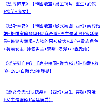
《劍尊歸來》【韓國漫畫+男主視角+重生+武俠
+搞笑+爽文】
《巴斯蒂安》【韓國漫畫+歐式氛圍+西幻+契約婚
姻+複雜家庭關係+家庭矛盾+男主是渣男+宮廷侯
爵+追妻火葬場+人物的惡被放大+虐心+貴族角色
+美麗女主+帥氣男主+背叛+浪漫+小說改編】
《從夢到自由》【高中校園+復仇+幻想+戀愛+救
贖+1v1+白時允x崔靜旻】
《惡女今天也很快樂》【西幻+重生+穿越+爽漫
+女主是團寵+宮廷侯爵】