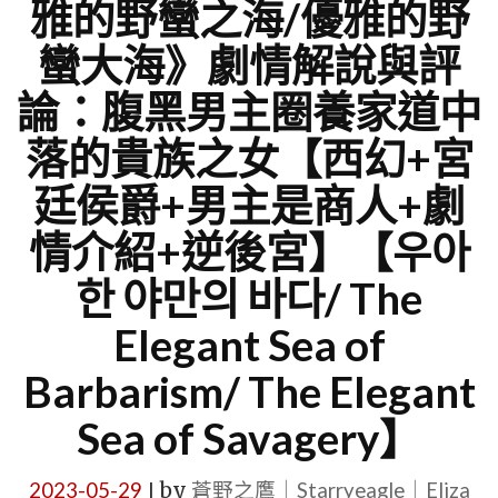
雅的野蠻之海/優雅的野
蠻大海》劇情解說與評
論：腹黑男主圈養家道中
落的貴族之女【西幻+宮
廷侯爵+男主是商人+劇
情介紹+逆後宮】【우아
한 야만의 바다/ The
Elegant Sea of
Barbarism/ The Elegant
Sea of Savagery】
2023-05-29
by
蒼野之鷹｜Starryeagle｜Eliza
|