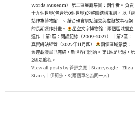
Words Museum） 第二區星鷹集團：創作者。 負責
十九個世界(包含第0個世界)的整體結構規劃， 以「網
站作為博物館」、 結合現實網站經營與虛擬故事框架
的長期運作計畫。
星空文字博物館：兩個區域獨立
運作 ｜第1區：閱讀紀錄（2009–2023） ｜第2區：
真實網站經營（2025年11月起）
兩個區域意義：
舊連載漫畫已完結，新世界已開始。 第1區是記憶，第
2區是旅程。
View all posts by 蒼野之鷹｜Starryeagle｜Eliza
Starry｜伊莉莎・S(兩個筆名為同一人)