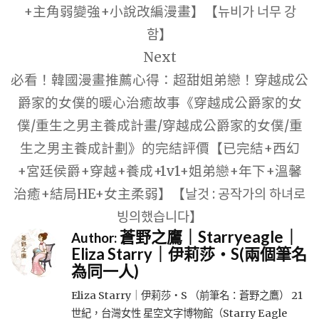
+主角弱變強+小說改編漫畫】【뉴비가 너무 강
함】
Next
必看！韓國漫畫推薦心得：超甜姐弟戀！穿越成公
爵家的女僕的暖心治癒故事《穿越成公爵家的女
僕/重生之男主養成計畫/穿越成公爵家的女僕/重
生之男主養成計劃》的完結評價【已完結+西幻
+宮廷侯爵+穿越+養成+1v1+姐弟戀+年下+溫馨
治癒+結局HE+女主柔弱】【날것 : 공작가의 하녀로
빙의했습니다】
蒼野之鷹｜Starryeagle｜
Author:
Eliza Starry｜伊莉莎・S(兩個筆名
為同一人)
Eliza Starry｜伊莉莎・S （前筆名：蒼野之鷹） 21
世紀，台灣女性 星空文字博物館（Starry Eagle