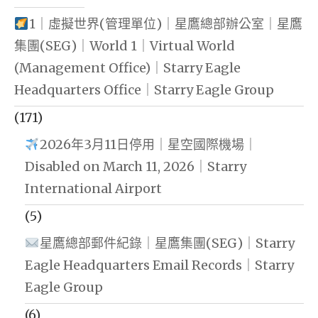
1｜虛擬世界(管理單位)｜星鷹總部辦公室｜星鷹
集團(SEG)｜World 1｜Virtual World
(Management Office)｜Starry Eagle
Headquarters Office｜Starry Eagle Group
(171)
2026年3月11日停用｜星空國際機場｜
Disabled on March 11, 2026｜Starry
International Airport
(5)
星鷹總部郵件紀錄｜星鷹集團(SEG)｜Starry
Eagle Headquarters Email Records｜Starry
Eagle Group
(6)