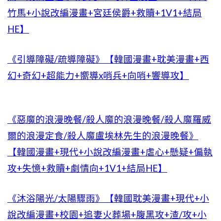
竹馬+小說改編漫畫+宮廷侯爵+救贖+1V1+結局
HE】
《引導障礙/疏導障礙》【韓國漫畫+耽美漫畫+西
幻+奇幻+超能力+嚮導x哨兵+向哨+響導攻】
《惡魔的浪漫晚餐/殺人魔的浪漫晚餐/殺人魔羅威
爾的浪漫定食/殺人魔盧埃林先生的浪漫晚餐》
【韓國漫畫+現代+小說改編漫畫+虐心+懸疑+偏執
攻+失憶+救贖+劇情向+1V1+結局HE】
《沐浴陽光/太陽驟雨》【韓國耽美漫畫+現代+小
說改編漫畫+校園+追妻火葬場+腹黑攻+渣/攻+小