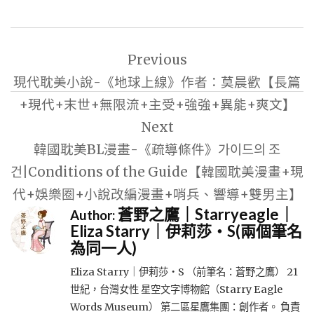
文
Previous
章
現代耽美小說-《地球上線》作者：莫晨歡【長篇
導
+現代+末世+無限流+主受+強強+異能+爽文】
覽
Next
韓國耽美BL漫畫-《疏導條件》가이드의 조
건|Conditions of the Guide【韓國耽美漫畫+現
代+娛樂圈+小說改編漫畫+哨兵、響導+雙男主】
蒼野之鷹｜Starryeagle｜
Author:
Eliza Starry｜伊莉莎・S(兩個筆名
為同一人)
Eliza Starry｜伊莉莎・S （前筆名：蒼野之鷹） 21
世紀，台灣女性 星空文字博物館（Starry Eagle
Words Museum） 第二區星鷹集團：創作者。 負責