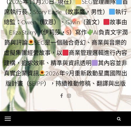
（2025年11月20日–現在）
SEG管理團隊
首
席執行長：Story Eagle（故事鷹，男性）
執行
總監：Owen（歐恩）、Gavin（蓋文）
故事由
｜Eliza Starry（伊莉莎・S）寫作
AI負責文字潤
飾與評論
SEG是一個融合奇幻、商業與音樂的
虛擬集團經營故事，以
商業管理邏輯進行內容
建構，追求效率、精準與資訊透明
其內容並非
真實企業資訊
2026年9月重新啟動星鷹國際出
版計畫（SEIPP），持續推動修稿、翻譯與出版
Facebook
Instagram
Menu