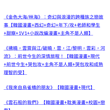
《金色大海/林海》：奇幻與浪漫的跨種族之戀故
事【韓國漫畫+西幻+奇幻+年下/攻+老師和學生
+甜寵+1V1+小說改編漫畫+主角不是人類】
《拂曉，雲霄與江/破曉，雲，江/黎明，雲彩，河
流》：前世今生的深情旅程！【韓國漫畫+現代
+前世今生+哭包攻+主角不是人類+哭包攻和成熟
理智的受】
《我來自烏雀橋的朋友》【韓國漫畫+現代】
《雲石般的我們》【韓國漫畫+耽美漫畫+校園+戀