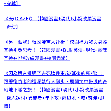
+穿越】
《天(D:AZE)》【韓國漫畫+現代+小說改編漫畫
+奇幻】
《另一個我》韓國漫畫大評析：校園權力戰與身體
互換引發思考！【韓國漫畫+BL耽美漫+現代+靈魂
互換+小說改編漫畫+校園霸淩】
《因為遺言推遲了去死這件事/被延後的死期》：
跟著復仇者的遺囑執行人腳步，展開笑中帶淚的奇
幻地下城之旅！【韓國漫畫+現代+小說改編漫畫
+獵人題材+異能者+年下攻+奇幻地下城+爽漫+劇
情】