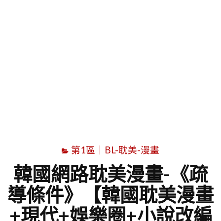
字
第1區｜BL-耽美-漫畫
韓國網路耽美漫畫-《疏
導條件》【韓國耽美漫畫
+現代+娛樂圈+小說改編