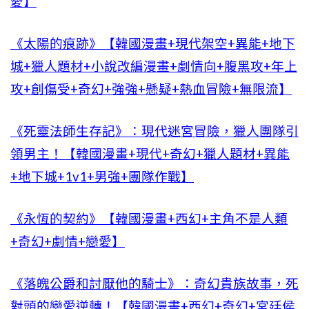
愛】
《太陽的痕跡》【韓國漫畫+現代架空+異能+地下
城+獵人題材+小說改編漫畫+劇情向+腹黑攻+年上
攻+創傷受+奇幻+強強+懸疑+熱血冒險+無限流】
《死靈法師生存記》：現代迷宮冒險，獵人團隊引
領男主！【韓國漫畫+現代+奇幻+獵人題材+異能
+地下城+1v1+男強+團隊作戰】
《永恆的契約》【韓國漫畫+西幻+主角不是人類
+奇幻+劇情+戀愛】
《落魄公爵和討厭他的騎士》：奇幻貴族故事，死
對頭的戀愛逆轉！【韓國漫畫+西幻+奇幻+宮廷侯