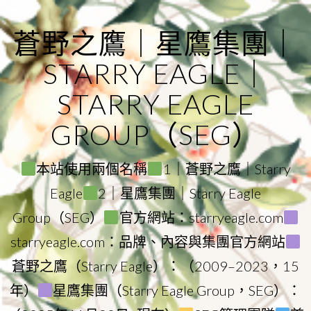
Skip
to
蒼野之鷹｜星鷹集團｜
content
STARRY EAGLE｜
STARRY EAGLE
GROUP（SEG）
本站使用兩個名稱
1｜蒼野之鷹｜Starry
Eagle
2｜星鷹集團｜Starry Eagle
Group（SEG）
官方網站：starryeagle.com
starryeagle.com：品牌、內容與集團官方網站
蒼野之鷹（Starry Eagle）：（2009–2023，15
年）
星鷹集團（Starry Eagle Group，SEG）：