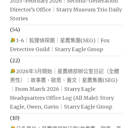
2025–February 2026｜Second-Generation
Director’s Office｜Starry Museum Trio Daily
Stories
(54)
1-6｜狐狸偵探團｜星鷹集團(SEG)｜Fox
Detective Guild｜Starry Eagle Group
(22)
2026年3月開始｜星鷹總部辦公室日記（全體
男性）：故事鷹、歐恩、蓋文｜星鷹集團(SEG)
｜From March 2026｜Starry Eagle
Headquarters Office Log (All Male): Story
Eagle, Owen, Gavin｜Starry Eagle Group
(10)