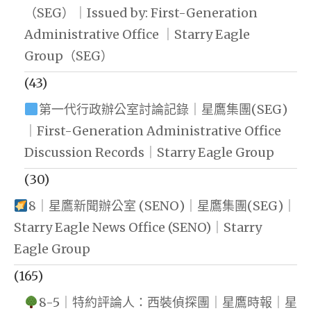
（SEG）｜Issued by: First-Generation
Administrative Office ｜Starry Eagle
Group（SEG）
(43)
第一代行政辦公室討論記錄｜星鷹集團(SEG)
｜First-Generation Administrative Office
Discussion Records｜Starry Eagle Group
(30)
8｜星鷹新聞辦公室 (SENO)｜星鷹集團(SEG)｜
Starry Eagle News Office (SENO)｜Starry
Eagle Group
(165)
8-5｜特約評論人：西裝偵探團｜星鷹時報｜星