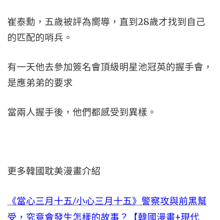
崔泰勳，五歲被評為嚮導，直到28歲才找到自己
的匹配的哨兵。
有一天他去參加簽名會頂級明星池冠英的握手會，
是應弟弟的要求
當兩人握手後，他們都感受到異樣。
更多韓國耽美漫畫介紹
《當心三月十五/小心三月十五》警察攻與前黑幫
受，究竟會發生怎樣的故事？【韓國漫畫+現代