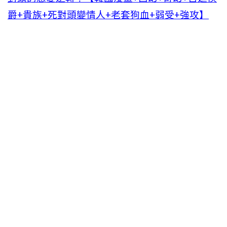
爵+貴族+死對頭變情人+老套狗血+弱受+強攻】