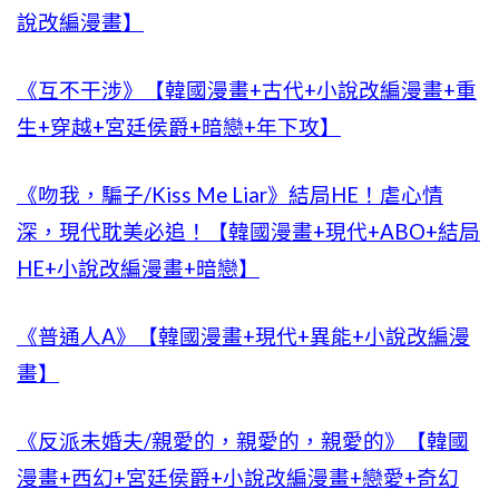
說改編漫畫】
《互不干涉》【韓國漫畫+古代+小說改編漫畫+重
生+穿越+宮廷侯爵+暗戀+年下攻】
《吻我，騙子/Kiss Me Liar》結局HE！虐心情
深，現代耽美必追！【韓國漫畫+現代+ABO+結局
HE+小說改編漫畫+暗戀】
《普通人A》【韓國漫畫+現代+異能+小說改編漫
畫】
《反派未婚夫/親愛的，親愛的，親愛的》【韓國
漫畫+西幻+宮廷侯爵+小說改編漫畫+戀愛+奇幻