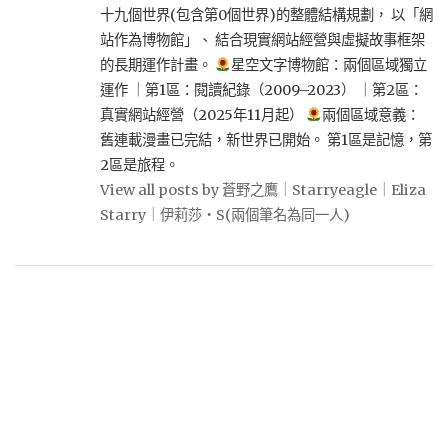
十九個世界(包含第0個世界)的整體結構規劃， 以「網
站作為博物館」、 結合現實網站經營與虛擬故事框架
的長期運作計畫。
星空文字博物館：兩個區域獨立
運作 ｜第1區：閱讀紀錄（2009–2023） ｜第2區：
真實網站經營（2025年11月起）
兩個區域意義：
舊連載漫畫已完結，新世界已開始。 第1區是記憶，第
2區是旅程。
View all posts by 蒼野之鷹｜Starryeagle｜Eliza
Starry｜伊莉莎・S(兩個筆名為同一人)