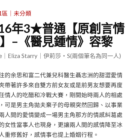
1區｜未分類
16年3★普通【原創言情
】–《醫見鍾情》容黎
le｜Eliza Starry｜伊莉莎・S(兩個筆名為同一人)
往的余思和富二代兼兒科醫生聶志洲的甜澀愛情
夾帶著許多來自雙方前女友或是前男友想要再度
任情人的吃醋和冷戰大賽，剛開始時兩人的相處
，可是男主角拋夫棄子的母親突然回歸、以事業
兩人間的愛情變成一場男主角那方的情感糾葛處
的女性當事人也現身，更讓兩人間的感情降至冰
人重修舊好，感情事也提上婚姻行程。