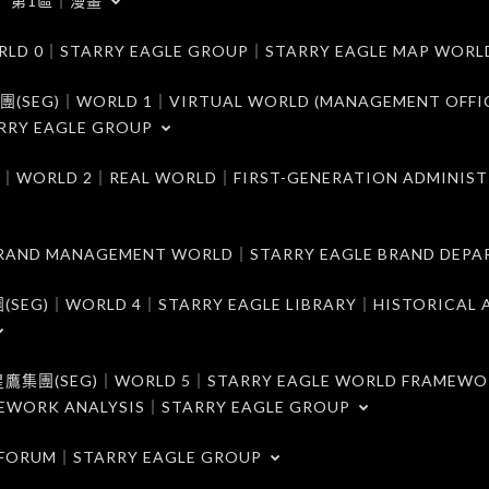
第1區｜漫畫
｜STARRY EAGLE GROUP｜STARRY EAGLE MAP WORL
)｜WORLD 1｜VIRTUAL WORLD (MANAGEMENT OFFI
RRY EAGLE GROUP
D 2｜REAL WORLD｜FIRST-GENERATION ADMINIST
MANAGEMENT WORLD｜STARRY EAGLE BRAND DEPA
ORLD 4｜STARRY EAGLE LIBRARY｜HISTORICAL A
EG)｜WORLD 5｜STARRY EAGLE WORLD FRAMEWO
MEWORK ANALYSIS｜STARRY EAGLE GROUP
ORUM｜STARRY EAGLE GROUP