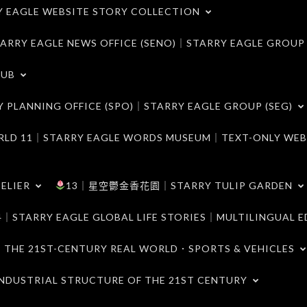
LE WEBSITE STORY COLLECTION
 EAGLE NEWS OFFICE (SENO)｜STARRY EAGLE GROUP
LUB
ANNING OFFICE (SPO)｜STARRY EAGLE GROUP (SEG)
｜STARRY EAGLE WORDS MUSEUM｜TEXT-ONLY WEB
ELIER
13｜星空鬱金香花園｜STARRY TULIP GARDEN
RY EAGLE GLOBAL LIFE STORIES｜MULTILINGUAL E
21ST-CENTURY REAL WORLD．SPORTS & VEHICLES
TRIAL STRUCTURE OF THE 21ST CENTURY