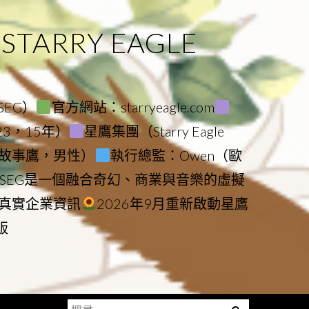
ARRY EAGLE
（SEG）
官方網站：starryeagle.com
023，15年）
星鷹集團（Starry Eagle
le（故事鷹，男性）
執行總監：Owen（歐
SEG是一個融合奇幻、商業與音樂的虛擬
真實企業資訊
2026年9月重新啟動星鷹
版
搜
Menu