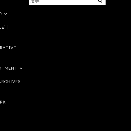
尋
D
關
鍵
CE)｜
字:
RATIVE
RTMENT
RCHIVES
RK