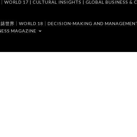
7 | CULTURAL INSIGHTS | GLOBAL BUSINESS & C
ORLD 18｜DECISION-MAKING AND MANAGEMENT 
NESS MAGAZINE