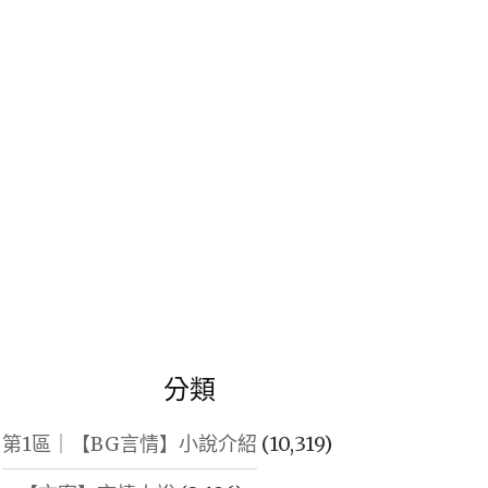
鍵
字:
分類
第1區｜【BG言情】小說介紹
(10,319)