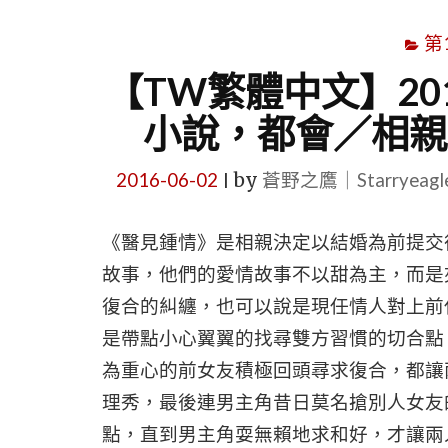
第
【TW繁體中文】20
小說，都會／相親
2016-06-02
by
蒼野之鷹｜Starryeag
|
《醫見鍾情》是相親決定以結婚為前提交
故事，他們的愛情故事不以甜為主，而是
復合的糾纏，也可以說是現任情人對上前
是帶點小心翼翼的找尋雙方習慣的切合點
為重心的前女友積極回頭尋求復合，都讓
理秀，最後連男主角昔日莫名搶別人女友
點，直到男主角耍無賴地求和好，才讓兩