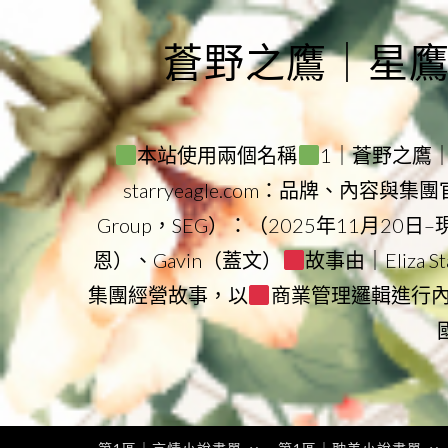
Skip
to
蒼野之鷹｜星鷹集團
content
本站使用兩個名稱
1｜蒼野之鷹｜Sta
starryeagle.com：品牌、內容與
Group，SEG）：（2025年11月20日
恩）、Gavin（蓋文）
故事由｜Eliza 
集團經營故事，以
商業管理邏輯進行