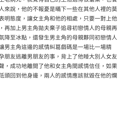
人來說，他的不報憂是暪下一些在其他人裡的莫
表明態度，讓女主角和他的相處，只要一對上他
，再加上男主角拋夫棄子追尋初戀情人的母親再
氛降至冰點，還發生男主角的母親夥同初戀情人
讓男主角這邊的感情糾葛戲碼是一場比一場精
孕朋友逃離男朋友的事，背上了他睡大別人女友
聲，成功地離間了他和女主角間感情信任，如果
低頭回到他身邊，兩人的感情應該就毀在他的爛