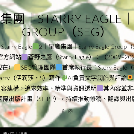
｜STARRY EAGLE｜ST
GROUP（SEG）
rry Eagle
2｜星鷹集團｜Starry Eagle Group
集團官方網站
蒼野之鷹（Starry Eagle）：（2009–2
–現在）
SEG管理團隊
首席執行長：Story Eag
Starry（伊莉莎・S）寫作
AI負責文字潤飾與評論
內容建構，追求效率、精準與資訊透明
其內容並非
國際出版計畫（SEIPP），持續推動修稿、翻譯與出
Facebook
Instagram