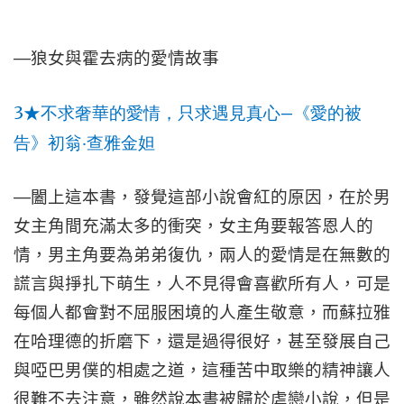
—
狼女與霍去病的愛情故事
3
—
★
不求奢華的愛情，只求遇見真心
《愛的被
告》初翁‧查雅金妲
—
闔上這本書，發覺這部小說會紅的原因，在於男
女主角間充滿太多的衝突，女主角要報答恩人的
情，男主角要為弟弟復仇，兩人的愛情是在無數的
謊言與掙扎下萌生，人不見得會喜歡所有人，可是
每個人都會對不屈服困境的人產生敬意，而蘇拉雅
在哈理德的折磨下，還是過得很好，甚至發展自己
與啞巴男僕的相處之道，這種苦中取樂的精神讓人
很難不去注意，雖然說本書被歸於虐戀小說，但是