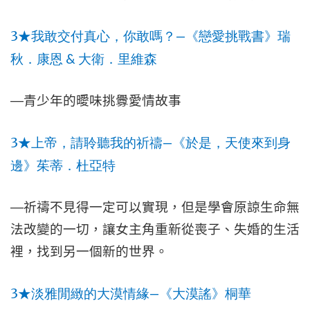
3
—
★
我敢交付真心，你敢嗎？
《戀愛挑戰書》瑞
&
秋．康恩
大衛．里維森
—
青少年的曖味挑釁愛情故事
3
—
★
上帝，請聆聽我的祈禱
《於是，天使來到身
邊》茱蒂．杜亞特
—
祈禱不見得一定可以實現，但是學會原諒生命無
法改變的一切，讓女主角重新從喪子、失婚的生活
裡，找到另一個新的世界。
3
—
★
淡雅閒緻的大漠情緣
《大漠謠》桐華