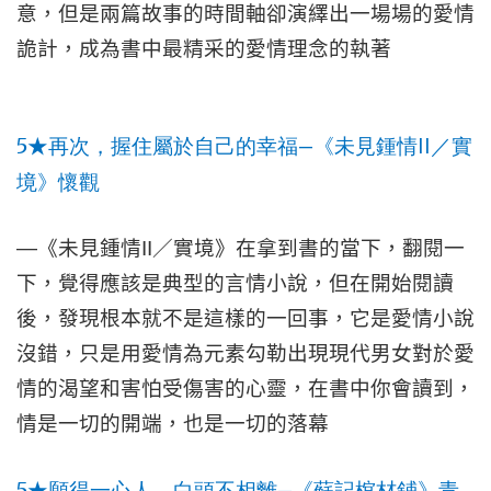
意，但是兩篇故事的時間軸卻演繹出一場場的愛情
詭計，成為書中最精采的愛情理念的執著
5
—
II
★
再次，握住屬於自己的幸福
《未見鍾情
／實
境》懷觀
—
《未見鍾情
II
／實境》在拿到書的當下，翻閱一
下，覺得應該是典型的言情小說，但在開始閱讀
後，發現根本就不是這樣的一回事，它是愛情小說
沒錯，只是用愛情為元素勾勒出現現代男女對於愛
情的渴望和害怕受傷害的心靈，在書中你會讀到，
情是一切的開端，也是一切的落幕
5
—
★
願得一心人，白頭不相離
《蘇記棺材鋪》青