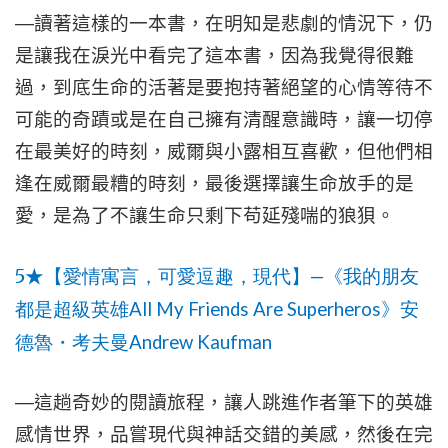
—
讀著這樣的一本書，在明知是悲劇的情況下，仍
是讓我在淚光中看完了這本書，因為我覺得很難
過，到底生命的活著是要抱持著絕望的心情等待不
可能的奇蹟或是在自己擁有清醒意識時，讓一切停
在最美好的時刻，威爾與小露相互喜歡，但他們相
逢在威爾最糟的時刻，最後選擇讓生命放手的是
愛，是為了不讓生命只剩下苟延殘喘的狼狽。
5
—
★
【愛情寓言，可愛逗趣，現代】
《我的朋友
All My Friends Are Superheros
都是超級英雄
》安
Andrew Kaufman
德魯・考夫曼
—
這趟奇妙的閱讀旅程，讓人跳進作者筆下的英雄
感情世界，品嘗現代與神話交錯的美感，然後在完