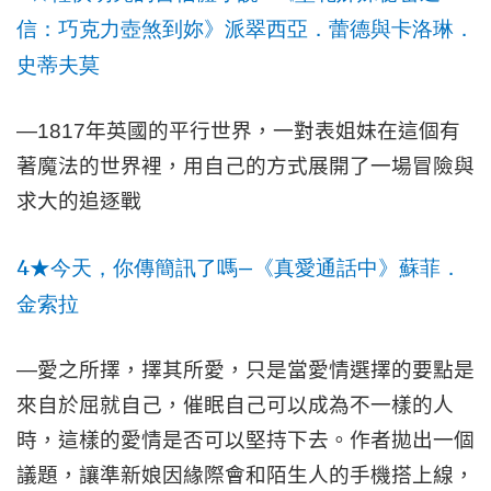
信：巧克力壺煞到妳》派翠西亞．蕾德與卡洛琳．
史蒂夫莫
—
1817
年英國的平行世界，一對表姐妹在這個有
著魔法的世界裡，用自己的方式展開了一場冒險與
求大的追逐戰
4
—
★
今天，你傳簡訊了嗎
《真愛通話中》蘇菲．
金索拉
—
愛之所擇，擇其所愛，只是當愛情選擇的要點是
來自於屈就自己，催眠自己可以成為不一樣的人
時，這樣的愛情是否可以堅持下去。作者拋出一個
議題，讓準新娘因緣際會和陌生人的手機搭上線，