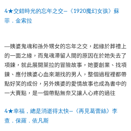
4
—
1920
★
交錯時光的忘年之交
《
魔幻女孩》蘇
菲．金索拉
—
姨婆鬼魂和孫外甥女的忘年之交，起緣於葬禮上
的一面之緣，而鬼魂滯留人間的原因在於她失去了
項鍊，就此展開萊拉的冒險故事，她要創業、找項
鍊、應付姨婆心血來潮找的男人，整個過程裡都帶
點好笑的成份，另外姨婆的愛情故事也成為書中的
一大賣點，是一個帶點無奈又讓人心疼的過往
4
—
★
幸福，總是消逝得太快
《再見葛蕾絲》李
查．保羅．依凡斯