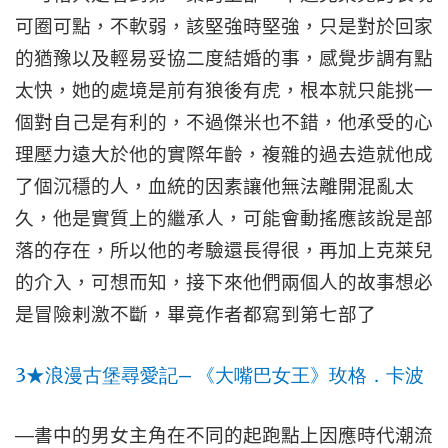
可圈可點，不軟弱，該堅強時堅強，只是對於回家
的猶豫以及輕易妥協二度結婚的事，感覺步調有點
太快，她的處境是前有狼後有虎，根本就只能挑一
個對自己是有利的，不過傑米也不錯，他承受的心
理壓力遠大於他的實際年齡，複雜的過去造就他成
了個沉穩的人，血統的因素讓他無法離開混亂太
久，他是實質上的繼承人，可能會動搖應該說是部
落的存在，所以他的考驗還長得很，再加上克萊兒
的介入，可想而知，接下來他們兩個人的故事想必
是冒險剌激不斷，畢竟作者都寫到第七部了
3
—
★
浪漫古堡尋愛記
《大嘴巴女王》玫格．卡波
—
書中的男女主角在不同的起跑點上因應時代潮流