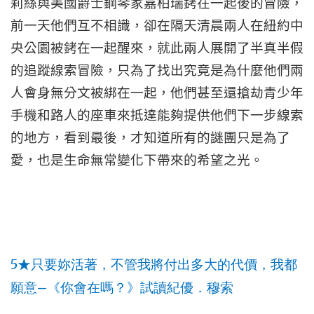
莉絲與美國爵士鋼琴家嘉柏瑞銬在一起後的冒險，
前一天他們互不相識，卻在隔天清晨兩人在紐約中
央公園被銬在一起醒來，就此兩人展開了半真半假
的追蹤線索冒險，只為了找出究竟是為什麼他們兩
人會身無分文被綁在一起，他們甚至還搶劫青少年
手機和路人的座車來抵達能夠提供他們下一步線索
的地方，看到最後，才知道所有的謎團只是為了
愛，也是生命無常變化下帶來的希望之光。
5
★
只要妳活著，不管我將付出多大的代價，我都
—
願意
《你會在嗎？》試讀紀優．穆索