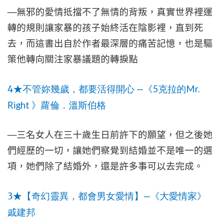
—
無邪的愛情抵擋不了無情的背叛，真實世界裡運
轉的規則讓家暴的孩子始終活在陰影裡，直到死
去，而這書出自於作者最深層的痛苦記憶，也是驅
策他轉向關注家暴議題的轉捩點
4
—
5
Mr.
★
不管妳幾歲，都要活得開心
《
克拉的
Right
》蘿倫．溫斯伯格
—
三名女人在三十歲生日前許下的願望，但之後她
們經歷的一切，讓她們察覺到結婚並不是唯一的選
項，她們除了結婚外，還是許多事可以去完成。
3
—
★
【奇幻靈異，都會男女愛情】
《大愛情家》
戚建邦