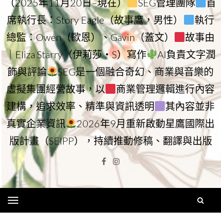
（2025年11月20日–現在）
SEG管理團隊
首
席執行長：Story Eagle（故事鷹，男性）
執行
總監：Owen（歐恩）、Gavin（蓋文）
故事由
｜Eliza Starry（伊莉莎・S）寫作
AI負責文字潤
飾與評論
SEG是一個融合奇幻、商業與音樂的
虛擬集團經營故事，以
商業管理邏輯進行內容
建構，追求效率、精準與資訊透明
其內容並非
真實企業資訊
2026年9月重新啟動星鷹國際出
版計畫（SEIPP），持續推動修稿、翻譯與出版
Facebook
Instagram
Menu