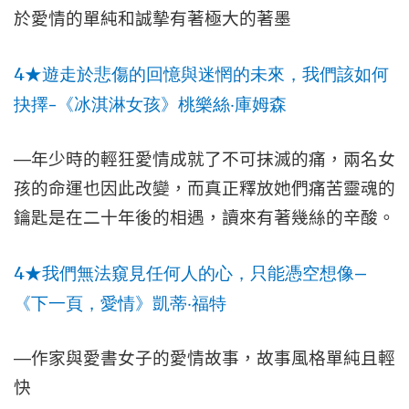
於愛情的單純和誠摰有著極大的著墨
4
★
遊走於悲傷的回憶與迷惘的未來，我們該如何
–
抉擇
《冰淇淋女孩》桃樂絲‧庫姆森
—
年少時的輕狂愛情成就了不可抹滅的痛，兩名女
孩的命運也因此改變，而真正釋放她們痛苦靈魂的
鑰匙是在二十年後的相遇，讀來有著幾絲的辛酸。
4
—
★
我們無法窺見任何人的心，只能憑空想像
《下一頁，愛情》凱蒂‧福特
—
作家與愛書女子的愛情故事，故事風格單純且輕
快