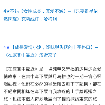
4
—
★
不錯【女性成長，真愛不滅】
《只要群星依
然閃耀》克莉絲汀．哈梅爾
—
4★
【成長愛情小說，曖味與失落的十字路口】
《在寂寞中靠近》濱野京子
《在寂寞中靠近》是一場純粹又笨拙的少男少女愛
情故事，在書中森下栞與月島耕也的一期一會心靈
觸動裡，他們在必然的畢業離去劃下了記憶，卻在
不經意間相逢在森下栞自我放逐的山手線巡迴之
旅，也讓兩個人奇妙地展開了相約探訪東京的旅