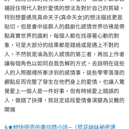
捕捉住現代人對於愛情的想法及對於自己的質疑，
特別想要遇見真命天子
(
真命天女
)
的想法描述更是
貼切，但是書中這群人的戲劇化感情世界彷彿是帶
點真實世界的諷剌，每個人都在找尋著心動的對
象，可是大部分的結果都是錯過或是遇上不對的
人，不然就是淪為別人感情的第三者，再加上作者
讓每個角色以如同自我告解的方式，去說明在這些
人的人際圈裡所牽涉到的感情事，這些零零落落的
觀點反而完整了發生在他們身上的愛情，也讓人驚
覺愛上一個人是一件好事，但有時候愛上錯誤的
人，做錯了抉擇，就註定這段愛情會演變為災難的
開端
4
—
★
輕快明亮的書信體小說
《壁花姊妹祕密通