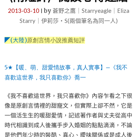
2013-03-10
by
蒼野之鷹｜Starryeagle｜Eliza
|
Starry｜伊莉莎・S(兩個筆名為同一人)
(
)
原創言情小說推薦短評
◤
大陸
5★
—
【暖、萌、甜愛情故事，真人實事】
《我不
喜歡這世界，我只喜歡你》喬一
《我不喜歡這世界，我只喜歡你》內容乍看之下很
像是原創言情裡的甜寵文，但實際上卻不然，它是
一個活生生的暖甜愛情，記述著作者與丈夫從高中
時代相識到成人後攜手步入婚姻的點點滴滴，不論
是他們年少時的裝酷、真心、曖味關係或是成人後