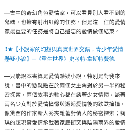
—
書中的奇幻角色愛情家，可以看見別人看不到的
鬼魂，也擁有射出紅線的任務，但是這一任的愛情
家最重要的任務是將自己遺忘的愛情做個結束。
3
★
【小說家的幻想與真實世界交錯，青少年愛情
—
懸疑小說】
《重生世界》史考特‧韋斯特費德
—
只能說本書算是愛情懸疑小說，特別是對我來
說，書中的懸疑點在於兩個女主角對於另一半的秘
密探索，兩個故事的軸心都在談著少女情懷，談著
兩名少女對於愛情憧憬與邂逅愛情後的跌跌撞撞，
像黛西的作家新人秀夾雜著對情人的秘密探索；莉
琪的超現實愛情承載著家庭衝突與陰陽兩界的愛情