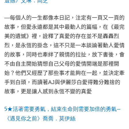
遺憾》艾琳．高芝
—
每個人的一生都像本日記，注定有一頁又一頁的
故事，但愛永遠都是其中最動人的篇幅，在《最完
美的遺憾》裡，詮釋了真愛的存在並不是轟轟烈
烈，是永恆的掛念，這不只是一本談論著動人愛情
的故事，同時也牽絆了親情的拉扯，放下書後，會
不由自主開始猜想自己父母的愛情開端是那裡開
始？他們又經歷了那些事才能夠在一起，並決定牽
手到白頭，而讀著
AJ
與伊麗莎白愛得難分難捨的
故事，更是讓人感到永恆不變的真愛
5
—
★
活著需要勇氣，結束生命則需要加倍的勇氣
《遇見你之前》喬喬．莫伊絲