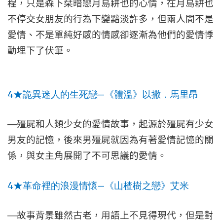
程，只是森下栞暗戀月島耕也的心情，在月島耕也
不停交女朋友的行為下變黯淡許多，但兩人間不是
愛情、不是單純好感的情感卻逐漸為他們的愛情悸
動埋下了伏筆。
4
—
★
詭異迷人的生死戀
《體溫》以撒．馬里昂
—
殭屍和人類少女的愛情故事，起源於殭屍有少女
男友的記憶，後來男殭屍就因為有著愛情記憶的關
係，與女主角展開了不可思議的愛情。
4
—
★
革命裡的浪漫情懷
《山楂樹之戀》艾米
—
故事背景雖然古老，用語上不見得現代，但是對