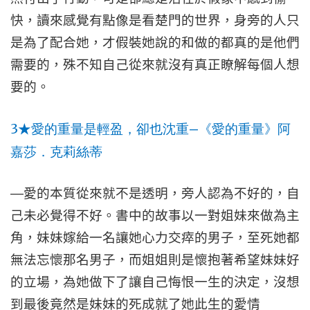
快，讀來感覺有點像是看楚門的世界，身旁的人只
是為了配合她，才假裝她說的和做的都真的是他們
需要的，殊不知自己從來就沒有真正瞭解每個人想
要的。
3
—
★
愛的重量是輕盈，卻也沈重
《愛的重量》阿
嘉莎．克莉絲蒂
—
愛的本質從來就不是透明，旁人認為不好的，自
己未必覺得不好。書中的故事以一對姐妹來做為主
角，妹妹嫁給一名讓她心力交瘁的男子，至死她都
無法忘懷那名男子，而姐姐則是懷抱著希望妹妹好
的立場，為她做下了讓自己悔恨一生的決定，沒想
到最後竟然是妹妹的死成就了她此生的愛情