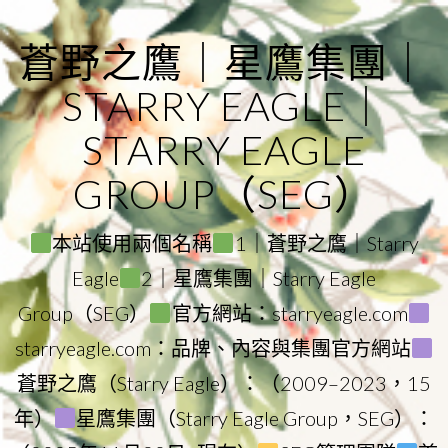
Skip
to
蒼野之鷹｜星鷹集團｜
content
STARRY EAGLE｜
STARRY EAGLE
GROUP（SEG）
本站使用兩個名稱
1｜蒼野之鷹｜Starry
Eagle
2｜星鷹集團｜Starry Eagle
Group（SEG）
官方網站：starryeagle.com
starryeagle.com：品牌、內容與集團官方網站
蒼野之鷹（Starry Eagle）：（2009–2023，15
年）
星鷹集團（Starry Eagle Group，SEG）：