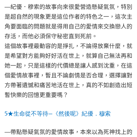
—
紀優．穆索的故事向來很愛營造懸疑氣氛，特別
是超自然的現象更是這位作者的特色之一，這次主
角要面臨的問題就是得用自己的愛情來交換戀人的
存活，而他必須保守秘密直到死前。
這個故事裡最動容的是掙扎，不論得放棄什麼，就
是希望對方能夠好好活在世上，就算自己無法再和
她一起，只是這樣的代價總是讓人感到沈重，在這
個愛情故事裡，暫且不論劇情是否合理，選擇讓對
方帶著遺憾和痛苦地活在世上，真的不如創造出短
暫快樂的回憶更重要嗎？
5
—
★
生命從不等待
《然後呢》紀優．穆索
—
帶點懸疑氣氛的愛情故事，本來以為死神找上的