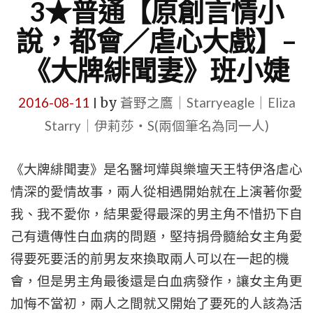
3★普通【原創言情小
說，都會／虐心大戲】–
《大牌緋聞妻》班小婕
2016-08-11
by
蒼野之鷹｜Starryeagle｜Eliza
|
Starry｜伊莉莎・S(兩個筆名為同一人)
《大牌緋聞妻》是名醫坷燁與樂壇天王特伊洛虐心
情深的愛情故事，兩人從相遇開始就在上演著你愛
我、我不愛你，結果愛得最深的男主角不惜扔下自
己有遺傳性白血病的問題，堅持捐骨髓給女主角愛
得要死要活的前男友來換取兩人可以在一起的機
會，但是男主角最後還是白血病發作，讓女主角更
加悔不當初，兩人之間就又開始了要死的人該為活