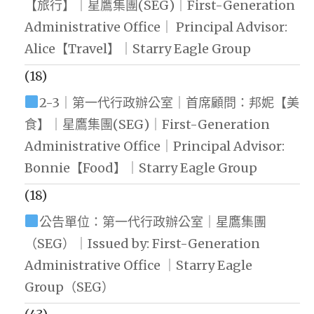
【旅行】｜星鷹集團(SEG)｜First-Generation
Administrative Office｜ Principal Advisor:
Alice【Travel】｜Starry Eagle Group
(18)
2-3｜第一代行政辦公室｜首席顧問：邦妮【美
食】｜星鷹集團(SEG)｜First-Generation
Administrative Office｜Principal Advisor:
Bonnie【Food】｜Starry Eagle Group
(18)
公告單位：第一代行政辦公室｜星鷹集團
（SEG）｜Issued by: First-Generation
Administrative Office ｜Starry Eagle
Group（SEG）