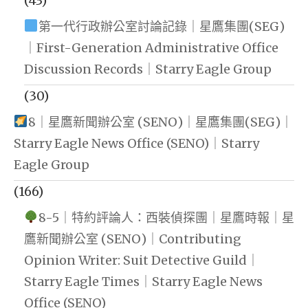
(43)
第一代行政辦公室討論記錄｜星鷹集團(SEG)
｜First-Generation Administrative Office
Discussion Records｜Starry Eagle Group
(30)
8｜星鷹新聞辦公室 (SENO)｜星鷹集團(SEG)｜
Starry Eagle News Office (SENO)｜Starry
Eagle Group
(166)
8-5｜特約評論人：西裝偵探團｜星鷹時報｜星
鷹新聞辦公室 (SENO)｜Contributing
Opinion Writer: Suit Detective Guild｜
Starry Eagle Times｜Starry Eagle News
Office (SENO)