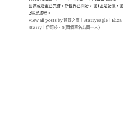
舊連載漫畫已完結，新世界已開始。 第1區是記憶，第
2區是旅程。
View all posts by 蒼野之鷹｜Starryeagle｜Eliza
Starry｜伊莉莎・S(兩個筆名為同一人)