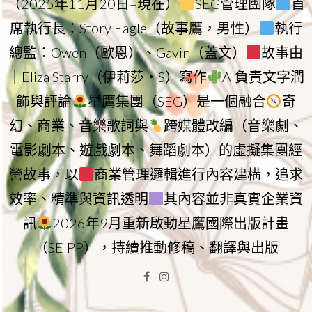
（2025年11月20日–現在）
SEG管理團隊
首
席執行長：Story Eagle（故事鷹，男性）
執行
總監：Owen（歐恩）、Gavin（蓋文）
故事由
｜Eliza Starry（伊莉莎・S）寫作
AI負責文字潤
飾與評論
星鷹集團（SEG）是一個融合
奇
幻、商業、音樂歌詞與
跨媒體改編（音樂劇、
電影劇本、遊戲劇本、舞蹈劇本）的虛擬集團經
營故事，以
商業管理邏輯進行內容建構，追求
效率、精準與資訊透明
其內容並非真實企業資
訊
2026年9月重新啟動星鷹國際出版計畫
（SEIPP），持續推動修稿、翻譯與出版
Facebook
Instagram