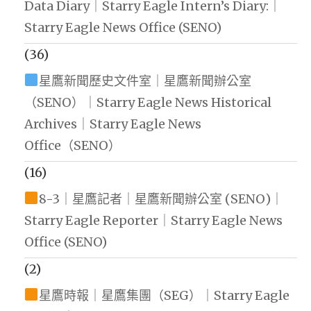
Data Diary｜Starry Eagle Intern’s Diary:｜
Starry Eagle News Office (SENO)
(36)
星鷹新聞歷史文件室｜星鷹新聞辦公室
（SENO）｜Starry Eagle News Historical
Archives｜Starry Eagle News
Office（SENO）
(16)
8-3｜星鷹記者｜星鷹新聞辦公室 (SENO)｜
Starry Eagle Reporter｜Starry Eagle News
Office (SENO)
(2)
星鷹時報｜星鷹集團（SEG）｜Starry Eagle