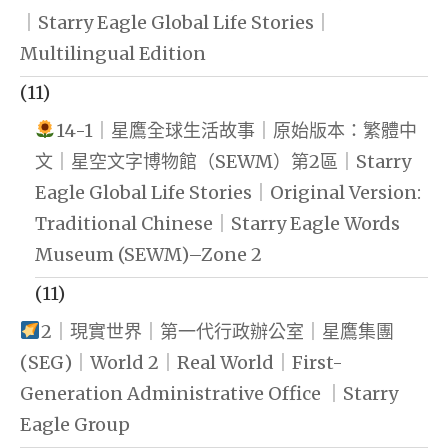
｜Starry Eagle Global Life Stories｜
Multilingual Edition
(11)
14-1｜星鷹全球生活故事｜原始版本：繁體中
文｜星空文字博物館（SEWM）第2區｜Starry
Eagle Global Life Stories｜Original Version:
Traditional Chinese｜Starry Eagle Words
Museum (SEWM)–Zone 2
(11)
2｜現實世界｜第一代行政辦公室｜星鷹集團
(SEG)｜World 2｜Real World｜First-
Generation Administrative Office ｜Starry
Eagle Group