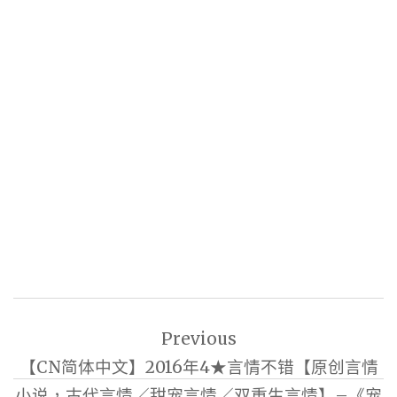
文
Previous
章
【CN简体中文】2016年4★言情不错【原创言情
導
小说，古代言情／甜宠言情／双重生言情】–《宠