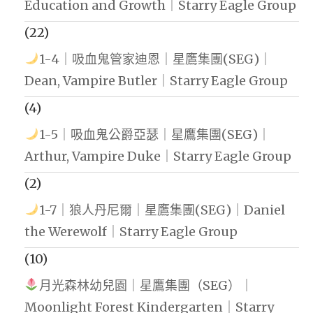
Education and Growth｜Starry Eagle Group
(22)
1-4｜吸血鬼管家迪恩｜星鷹集團(SEG)｜
Dean, Vampire Butler｜Starry Eagle Group
(4)
1-5｜吸血鬼公爵亞瑟｜星鷹集團(SEG)｜
Arthur, Vampire Duke｜Starry Eagle Group
(2)
1-7｜狼人丹尼爾｜星鷹集團(SEG)｜Daniel
the Werewolf｜Starry Eagle Group
(10)
月光森林幼兒園｜星鷹集團（SEG）｜
Moonlight Forest Kindergarten｜Starry