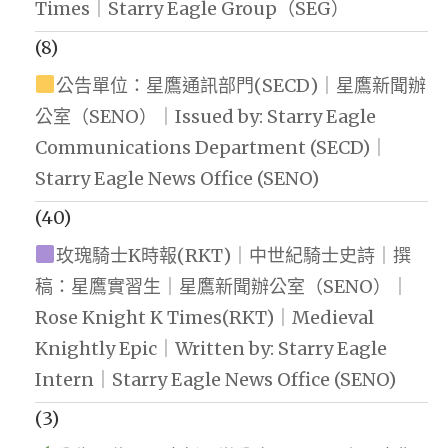
Times｜Starry Eagle Group（SEG）
(8)
公告單位：星鷹通訊部門(SECD)｜星鷹新聞辦
公室（SENO）｜Issued by: Starry Eagle
Communications Department (SECD)｜
Starry Eagle News Office (SENO)
(40)
玫瑰騎士K時報(RKT)｜中世紀騎士史詩｜撰
稿：星鷹實習生｜星鷹新聞辦公室（SENO）｜
Rose Knight K Times(RKT)｜Medieval
Knightly Epic｜Written by: Starry Eagle
Intern｜Starry Eagle News Office (SENO)
(3)