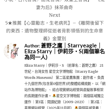
覽
妻为后》抹茶曲奇
Next
5★推薦【心靈勵志，生老病死】–《離開後留下
的東西：遺物整理師從逝者背影領悟到的生命意
義》金璽別
蒼野之鷹｜Starryeagle｜
Author:
Eliza Starry｜伊莉莎・S(兩個筆名
為同一人)
Eliza Starry｜伊莉莎・S （前筆名：蒼野之鷹） 21
世紀，台灣女性 星空文字博物館（Starry Eagle
Words Museum） 第二區星鷹集團：創作者。 負責
十九個世界(包含第0個世界)的整體結構規劃， 以「網
站作為博物館」、 結合現實網站經營與虛擬故事框架
的長期運作計畫。
星空文字博物館：兩個區域獨立
運作 ｜第1區：閱讀紀錄（2009–2023） ｜第2區：
真實網站經營（2025年11月起）
兩個區域意義：