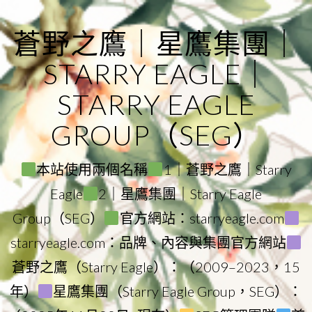
Skip
to
蒼野之鷹｜星鷹集團｜
content
STARRY EAGLE｜
STARRY EAGLE
GROUP（SEG）
本站使用兩個名稱
1｜蒼野之鷹｜Starry
Eagle
2｜星鷹集團｜Starry Eagle
Group（SEG）
官方網站：starryeagle.com
starryeagle.com：品牌、內容與集團官方網站
蒼野之鷹（Starry Eagle）：（2009–2023，15
年）
星鷹集團（Starry Eagle Group，SEG）：