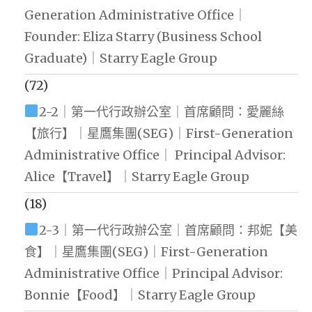
Generation Administrative Office｜
Founder: Eliza Starry (Business School
Graduate)｜Starry Eagle Group
(72)
2-2｜第一代行政辦公室｜首席顧問：愛麗絲
【旅行】｜星鷹集團(SEG)｜First-Generation
Administrative Office｜ Principal Advisor:
Alice【Travel】｜Starry Eagle Group
(18)
2-3｜第一代行政辦公室｜首席顧問：邦妮【美
食】｜星鷹集團(SEG)｜First-Generation
Administrative Office｜Principal Advisor:
Bonnie【Food】｜Starry Eagle Group