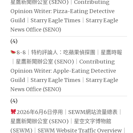
星鷹新聞辦公室 (SENO)｜Contributing
Opinion Writer: Pizza-Eating Detective
Guild｜Starry Eagle Times｜Starry Eagle
News Office (SENO)
(4)
8-8｜特約評論人：吃蘋果偵探團｜星鷹時報
｜星鷹新聞辦公室 (SENO)｜Contributing
Opinion Writer: Apple-Eating Detective
Guild｜Starry Eagle Times｜Starry Eagle
News Office (SENO)
(4)
2026年6月6日停用｜SEWM網站流量總表｜
星鷹新聞辦公室 (SENO)｜星空文字博物館
(SEWM)｜SEWM Website Traffic Overview｜