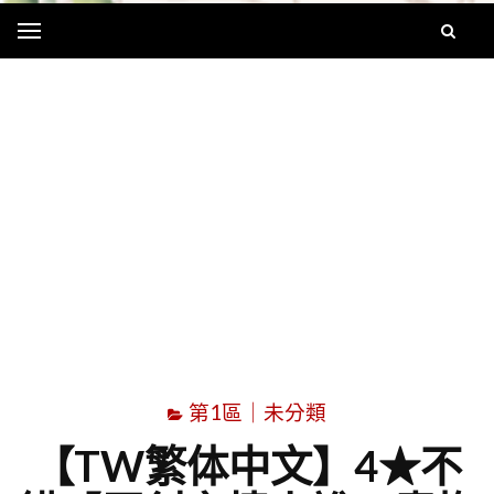
Menu
字
第1區｜未分類
【TW繁体中文】4★不