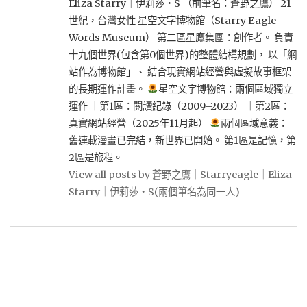
Eliza Starry｜伊莉莎・S （前筆名：蒼野之鷹） 21
世紀，台灣女性 星空文字博物館（Starry Eagle
Words Museum） 第二區星鷹集團：創作者。 負責
十九個世界(包含第0個世界)的整體結構規劃， 以「網
站作為博物館」、 結合現實網站經營與虛擬故事框架
的長期運作計畫。
星空文字博物館：兩個區域獨立
運作 ｜第1區：閱讀紀錄（2009–2023） ｜第2區：
真實網站經營（2025年11月起）
兩個區域意義：
舊連載漫畫已完結，新世界已開始。 第1區是記憶，第
2區是旅程。
View all posts by 蒼野之鷹｜Starryeagle｜Eliza
Starry｜伊莉莎・S(兩個筆名為同一人)