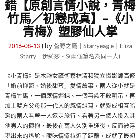
錯【原創言情小說，青梅
竹馬／初戀成真】–《小
青梅》塑膠仙人掌
2016-08-13
by
蒼野之鷹｜Starryeagle｜Eliza
|
Starry｜伊莉莎・S(兩個筆名為同一人)
《小青梅》是木雕女藝術家林清和獨立攝影師高修
「婚前抑鬱、婚後甜蜜」愛情故事，兩人從小就是
青梅竹馬，一個感情遲鈍、一個喜歡不敢明示，再
加上雙方父母那一代人的感情糾葛，就變成相互暗
戀的兩人看著一人遠走旅行、看著另一個人投入其
他男人的懷抱，最後在兩人久別重逢後，反而被浮
現出來的尷尬、曖味情愫拉近了距離，成就了最初