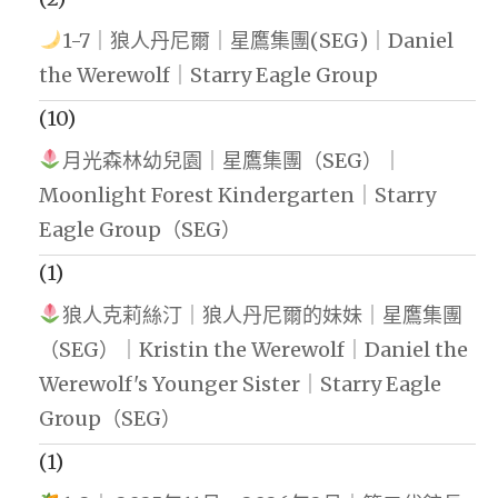
1-7｜狼人丹尼爾｜星鷹集團(SEG)｜Daniel
the Werewolf｜Starry Eagle Group
(10)
月光森林幼兒園｜星鷹集團（SEG）｜
Moonlight Forest Kindergarten｜Starry
Eagle Group（SEG）
(1)
狼人克莉絲汀｜狼人丹尼爾的妹妹｜星鷹集團
（SEG）｜Kristin the Werewolf｜Daniel the
Werewolf's Younger Sister｜Starry Eagle
Group（SEG）
(1)