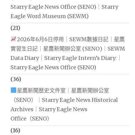
Starry Eagle News Office (SENO)｜Starry
Eagle Word Museum (SEWM)
(21)
2026年6月6日停用｜SEWM數據日記｜星鷹
實習生日記｜星鷹新聞辦公室 (SENO)｜SEWM
Data Diary｜Starry Eagle Intern’s Diary:｜
Starry Eagle News Office (SENO)
(36)
星鷹新聞歷史文件室｜星鷹新聞辦公室
（SENO）｜Starry Eagle News Historical
Archives｜Starry Eagle News
Office（SENO）
(16)