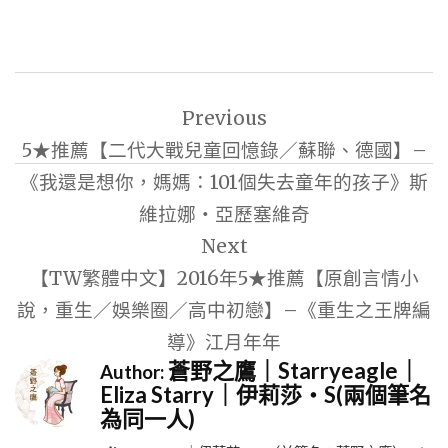
文
Previous
章
5★推薦【二代大戰兒童回憶錄／蘇聯、德國】–
導
《我還是想你，媽媽：101個失去童年的孩子》斯
覽
維拉娜‧亞歷塞維奇
Next
【TW繁體中文】2016年5★推薦【原創言情小
說，重生／娛樂圈／高中初戀】–《重生之王牌編
導》江月年年
蒼野之鷹｜Starryeagle｜
Author:
Eliza Starry｜伊莉莎・S(兩個筆名
為同一人)