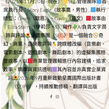
（2025年11月20日–現在）
SEG管理團隊
首
席執行長：Story Eagle（故事鷹，男性）
執行
總監：Owen（歐恩）、Gavin（蓋文）
故事由
｜Eliza Starry（伊莉莎・S）寫作
AI負責文字潤
飾與評論
星鷹集團（SEG）是一個融合
奇
幻、商業、音樂歌詞與
跨媒體改編（音樂劇、
電影劇本、遊戲劇本、舞蹈劇本）的虛擬集團經
營故事，以
商業管理邏輯進行內容建構，追求
效率、精準與資訊透明
其內容並非真實企業資
訊
2026年9月重新啟動星鷹國際出版計畫
（SEIPP），持續推動修稿、翻譯與出版
Facebook
Instagram