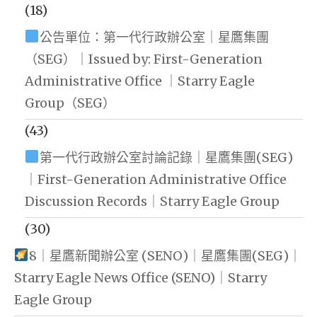
(18)
公告單位：第一代行政辦公室｜星鷹集團
（SEG）｜Issued by: First-Generation
Administrative Office ｜Starry Eagle
Group（SEG）
(43)
第一代行政辦公室討論記錄｜星鷹集團(SEG)
｜First-Generation Administrative Office
Discussion Records｜Starry Eagle Group
(30)
8｜星鷹新聞辦公室 (SENO)｜星鷹集團(SEG)｜
Starry Eagle News Office (SENO)｜Starry
Eagle Group