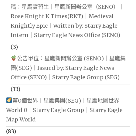
稿：星鷹實習生｜星鷹新聞辦公室（SENO）｜
Rose Knight K Times(RKT)｜Medieval
Knightly Epic｜Written by: Starry Eagle
Intern｜Starry Eagle News Office (SENO)
(3)
公告單位：星鷹新聞辦公室 (SENO)｜星鷹集
團(SEG)｜Issued by: Starry Eagle News
Office (SENO)｜Starry Eagle Group (SEG)
(13)
第0個世界｜星鷹集團(SEG)｜星鷹地圖世界｜
World 0｜Starry Eagle Group｜Starry Eagle
Map World
(83)