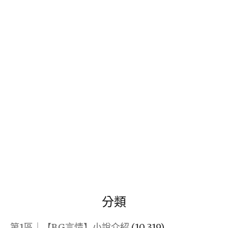
關
鍵
字:
分類
第1區｜【BG言情】小說介紹
(10,319)