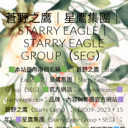
Skip
to
蒼野之鷹｜星鷹集團｜
content
STARRY EAGLE｜
STARRY EAGLE
GROUP（SEG）
本站使用兩個名稱
1｜蒼野之鷹｜Starry
Eagle
2｜星鷹集團｜Starry Eagle
Group（SEG）
官方網站：starryeagle.com
starryeagle.com：品牌、內容與集團官方網站
蒼野之鷹（Starry Eagle）：（2009–2023，15
年）
星鷹集團（Starry Eagle Group，SEG）：