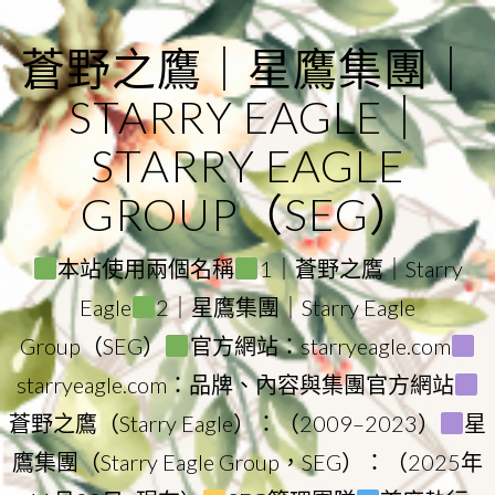
Skip
to
蒼野之鷹｜星鷹集團｜
content
STARRY EAGLE｜
STARRY EAGLE
GROUP（SEG）
本站使用兩個名稱
1｜蒼野之鷹｜Starry
Eagle
2｜星鷹集團｜Starry Eagle
Group（SEG）
官方網站：starryeagle.com
starryeagle.com：品牌、內容與集團官方網站
蒼野之鷹（Starry Eagle）：（2009–2023）
星
鷹集團（Starry Eagle Group，SEG）：（2025年