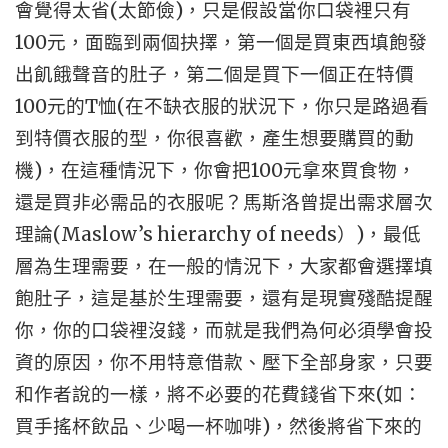
(
)
會覺得太省
太節儉
，只是假設當你口袋裡只有
100
元，面臨到兩個抉擇，第一個是買東西填飽發
出飢餓聲音的肚子，第二個是買下一個正在特價
100
T
(
元的
恤
在不缺衣服的狀況下，你只是路過看
到特價衣服的型，你很喜歡，產生想要購買的動
)
100
機
，在這種情況下，你會把
元拿來買食物，
還是買非必需品的衣服呢？馬斯洛曾提出需求層次
(Maslow’s hierarchy of needs
)
理論
）
，最低
層為生理需要，在一般的情況下，大家都會選擇填
飽肚子，這是基於生理需要，還有是現實殘酷提醒
你，你的口袋裡沒錢，而就是我們為何必須學會投
資的原因，你不用特意借款、壓下全部身家，只要
(
和作者說的一樣，將不必要的花費錢省下來
如：
)
買手搖杯飲品、少喝一杯咖啡
，然後將省下來的