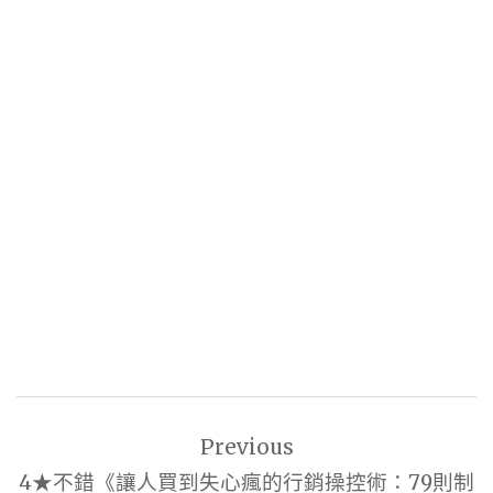
文
Previous
章
4★不錯《讓人買到失心瘋的行銷操控術：79則制