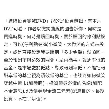
DVD
「進階投資實戰
」說的是投資邏輯，有兩片
DVD
可看，作者以微笑曲線的圖告訴你，何時是
買進時機、何時是贖回時機，關於贖回的停利點設
(
%)
定，可以
停利點幾
小微笑、大微笑的方式來設
定，或是直接設定我要賺到「多少金額」就贖回，
至於報酬率與績效的關係，是兩碼事，報酬率低的
基金，是市場處於低點，導致報酬率低，不能把報
酬率低的基金視為績效低的基金，也談到如何微笑
(
)
(
穿越牛熊市
如陸股
、投資債券必懂的名詞
如配
)
(
本金意思
以及債券現金流三元素
配息目的、長期
)
投資、不在乎淨值
。