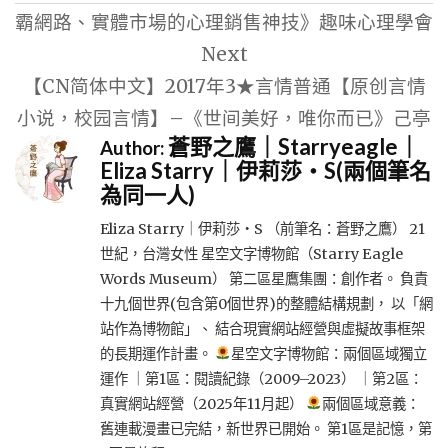
導
霸網路、實體市場的心理銷售神技》趣味心理學會
覽
Next
【CN简体中文】2017年3★言情普通【原创言情
小说，校园言情】–《世间美好，唯你而已》己亭
蒼野之鷹｜Starryeagle｜
Author:
Eliza Starry｜伊莉莎・S(兩個筆名
為同一人)
Eliza Starry｜伊莉莎・S （前筆名：蒼野之鷹） 21
世紀，台灣女性 星空文字博物館（Starry Eagle
Words Museum） 第二區星鷹集團：創作者。 負責
十九個世界(包含第0個世界)的整體結構規劃， 以「網
站作為博物館」、 結合現實網站經營與虛擬故事框架
的長期運作計畫。
星空文字博物館：兩個區域獨立
運作 ｜第1區：閱讀紀錄（2009–2023） ｜第2區：
真實網站經營（2025年11月起）
兩個區域意義：
舊連載漫畫已完結，新世界已開始。 第1區是記憶，第