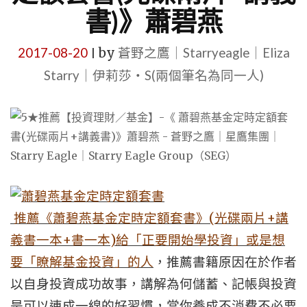
書)》蕭碧燕
2017-08-20
by
蒼野之鷹｜Starryeagle｜Eliza
|
Starry｜伊莉莎・S(兩個筆名為同一人)
(
+
推薦《蕭碧燕基金定時定額套書》
光碟兩片
講
+
)
義書一本
書一本
給「正要開始學投資」或是想
要「瞭解基金投資」的人
，推薦書籍原因在於作者
以自身投資成功故事，講解為何儲蓄、記帳與投資
是可以連成一線的好習慣，當你養成不消費不必要