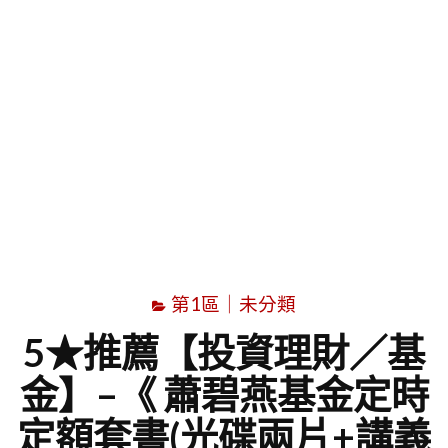
字
第1區｜未分類
5★推薦【投資理財／基
金】–《 蕭碧燕基金定時
定額套書(光碟兩片+講義