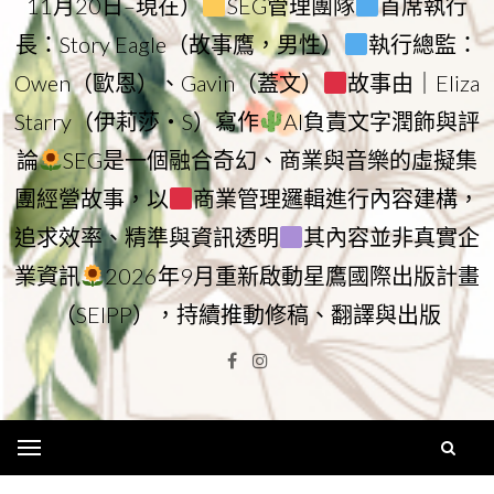
11月20日–現在）
SEG管理團隊
首席執行
長：Story Eagle（故事鷹，男性）
執行總監：
Owen（歐恩）、Gavin（蓋文）
故事由｜Eliza
Starry（伊莉莎・S）寫作
AI負責文字潤飾與評
論
SEG是一個融合奇幻、商業與音樂的虛擬集
團經營故事，以
商業管理邏輯進行內容建構，
追求效率、精準與資訊透明
其內容並非真實企
業資訊
2026年9月重新啟動星鷹國際出版計畫
（SEIPP），持續推動修稿、翻譯與出版
Facebook
Instagram
Menu