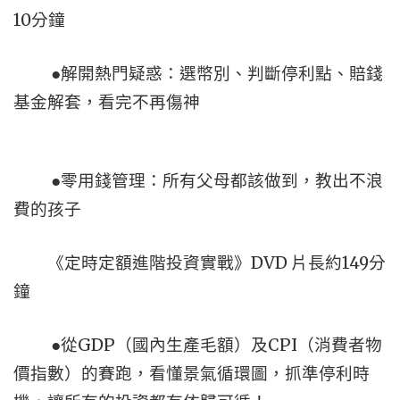
10
分鐘
●解開熱門疑惑：選幣別、判斷停利點、賠錢
基金解套，看完不再傷神
●零用錢管理：所有父母都該做到，教出不浪
費的孩子
DVD
149
《定時定額進階投資實戰》
片長約
分
鐘
GDP
CPI
●從
（國內生產毛額）及
（消費者物
價指數）的賽跑，看懂景氣循環圖，抓準停利時