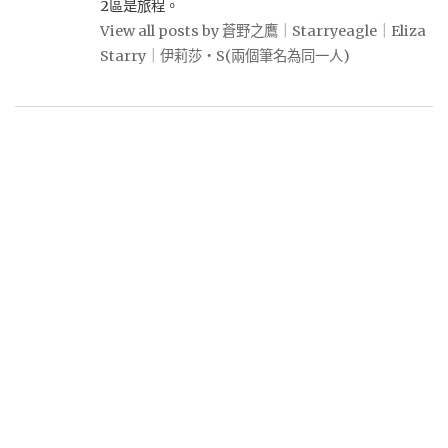
2區是旅程。
View all posts by 蒼野之鷹｜Starryeagle｜Eliza
Starry｜伊莉莎・S(兩個筆名為同一人)